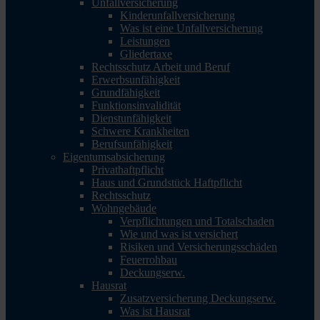
Unfallversicherung
Kinderunfallversicherung
Was ist eine Unfallversicherung
Leistungen
Gliedertaxe
Rechtsschutz Arbeit und Beruf
Erwerbsunfähigkeit
Grundfähigkeit
Funktionsinvalidität
Dienstunfähigkeit
Schwere Krankheiten
Berufsunfähigkeit
Eigentumsabsicherung
Privathaftpflicht
Haus und Grundstück Haftpflicht
Rechtsschutz
Wohngebäude
Verpflichtungen und Totalschaden
Wie und was ist versichert
Risiken und Versicherungsschäden
Feuerrohbau
Deckungserw.
Hausrat
Zusatzversicherung Deckungserw.
Was ist Hausrat