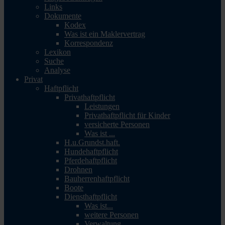
Links
Dokumente
Kodex
Was ist ein Maklervertrag
Korrespondenz
Lexikon
Suche
Analyse
Privat
Haftpflicht
Privathaftpflicht
Leistungen
Privathaftpflicht für Kinder
versicherte Personen
Was ist ...
H.u.Grundst.haft.
Hundehaftpflicht
Pferdehaftpflicht
Drohnen
Bauherrenhaftpflicht
Boote
Diensthaftpflicht
Was ist...
weitere Personen
Verwaltung