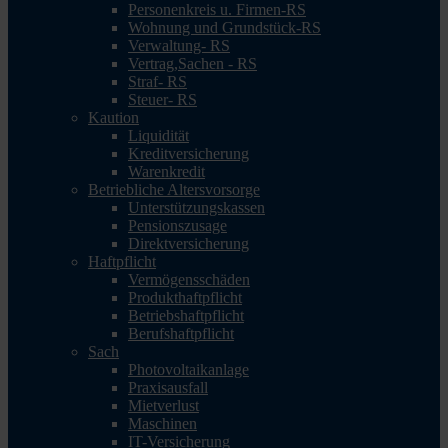
Personenkreis u. Firmen-RS
Wohnung und Grundstück-RS
Verwaltung- RS
Vertrag,Sachen - RS
Straf- RS
Steuer- RS
Kaution
Liquidität
Kreditversicherung
Warenkredit
Betriebliche Altersvorsorge
Unterstützungskassen
Pensionszusage
Direktversicherung
Haftpflicht
Vermögensschäden
Produkthaftpflicht
Betriebshaftpflicht
Berufshaftpflicht
Sach
Photovoltaikanlage
Praxisausfall
Mietverlust
Maschinen
IT-Versicherung