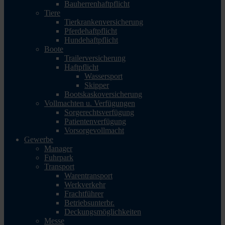
Bauherrenhaftpflicht
Tiere
Tierkrankenversicherung
Pferdehaftpflicht
Hundehaftpflicht
Boote
Trailerversicherung
Haftpflicht
Wassersport
Skipper
Bootskaskoversicherung
Vollmachten u. Verfügungen
Sorgerechtsverfügung
Patientenverfügung
Vorsorgevollmacht
Gewerbe
Manager
Fuhrpark
Transport
Warentransport
Werkverkehr
Frachtführer
Betriebsunterbr.
Deckungsmöglichkeiten
Messe