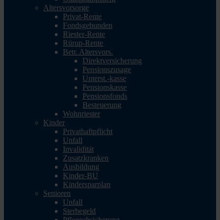
Altersvorsorge
Privat-Rente
Fondsgebunden
Riester-Rente
Rürup-Rente
Betr. Altersvors.
Direktversicherung
Pensionszusage
Unterst.-kasse
Pensionskasse
Pensionsfonds
Besteuerung
Wohnriester
Kinder
Privathaftpflicht
Unfall
Invalidität
Zusatzkranken
Ausbildung
Kinder-BU
Kindersparplan
Senioren
Unfall
Sterbegeld
Pflegeabsicherung