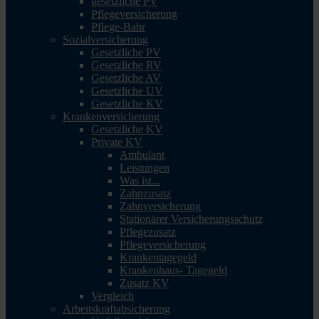
gesetzliche PV
Pflegeversicherung
Pflege-Bahr
Sozialversicherung
Gesetzliche PV
Gesetzliche RV
Gesetzliche AV
Gesetzliche UV
Gesetzliche KV
Krankenversicherung
Gesetzliche KV
Private KV
Ambulant
Leistungen
Was ist...
Zahnzusatz
Zahnversicherung
Stationärer Versicherungsschutz
Pflegezusatz
Pflegeversicherung
Krankentagegeld
Krankenhaus- Tagegeld
Zusatz KV
Vergleich
Arbeitskraftabsicherung