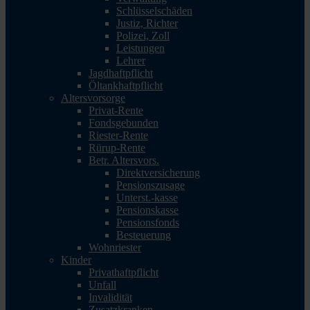
Schlüsselschäden
Justiz, Richter
Polizei, Zoll
Leistungen
Lehrer
Jagdhaftpflicht
Öltankhaftpflicht
Altersvorsorge
Privat-Rente
Fondsgebunden
Riester-Rente
Rürup-Rente
Betr. Altersvors.
Direktversicherung
Pensionszusage
Unterst.-kasse
Pensionskasse
Pensionsfonds
Besteuerung
Wohnriester
Kinder
Privathaftpflicht
Unfall
Invalidität
Zusatzkranken