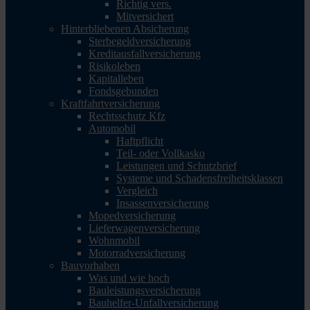
Richtig vers.
Mitversichert
Hinterbliebenen Absicherung
Sterbegeldversicherung
Kreditausfallversicherung
Risikoleben
Kapitalleben
Fondsgebunden
Kraftfahrtversicherung
Rechtsschutz Kfz
Automobil
Haftpflicht
Teil- oder Vollkasko
Leistungen und Schutzbrief
Systeme und Schadensfreiheitsklassen
Vergleich
Insassenversicherung
Mopedversicherung
Lieferwagenversicherung
Wohnmobil
Motorradversicherung
Bauvorhaben
Was und wie hoch
Bauleistungsversicherung
Bauhelfer-Unfallversicherung