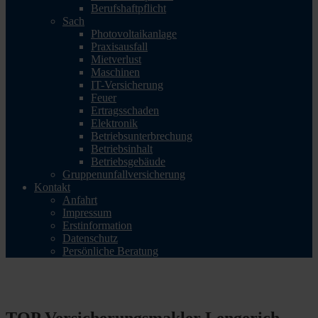
Berufshaftpflicht
Sach
Photovoltaikanlage
Praxisausfall
Mietverlust
Maschinen
IT-Versicherung
Feuer
Ertragsschaden
Elektronik
Betriebsunterbrechung
Betriebsinhalt
Betriebsgebäude
Gruppenunfallversicherung
Kontakt
Anfahrt
Impressum
Erstinformation
Datenschutz
Persönliche Beratung
TOP Versicherungsmakler Lengerich - Unabhängiger
Versicherungsvergleich