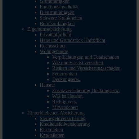
Grundfähigkeit
Funktionsinvalidität
Dienstunfähigkeit
Schwere Krankheiten
Berufsunfähigkeit
Eigentumsabsicherung
Privathaftpflicht
Haus und Grundstück Haftpflicht
Rechtsschutz
Wohngebäude
Verpflichtungen und Totalschaden
Wie und was ist versichert
Risiken und Versicherungsschäden
Feuerrohbau
Deckungserw.
Hausrat
Zusatzversicherung Deckungserw.
Was ist Hausrat
Richtig vers.
Mitversichert
Hinterbliebenen Absicherung
Sterbegeldversicherung
Kreditausfallversicherung
Risikoleben
Kapitalleben