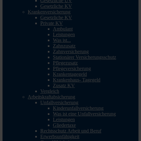
Gesetzliche UV
Gesetzliche KV
Krankenversicherung
Gesetzliche KV
Private KV
Ambulant
Leistungen
Was ist...
Zahnzusatz
Zahnversicherung
Stationärer Versicherungsschutz
Pflegezusatz
Pflegeversicherung
Krankentagegeld
Krankenhaus- Tagegeld
Zusatz KV
Vergleich
Arbeitskraftabsicherung
Unfallversicherung
Kinderunfallversicherung
Was ist eine Unfallversicherung
Leistungen
Gliedertaxe
Rechtsschutz Arbeit und Beruf
Erwerbsunfähigkeit