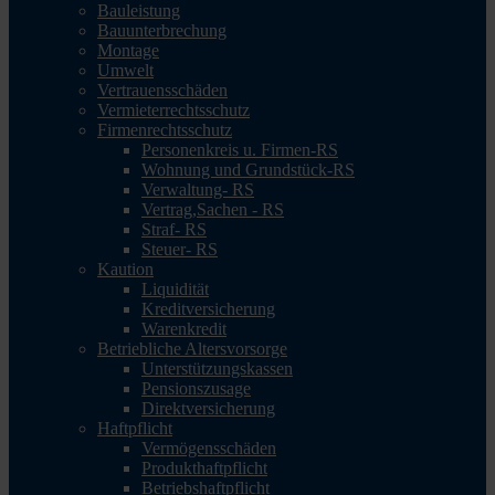
Bauleistung
Bauunterbrechung
Montage
Umwelt
Vertrauensschäden
Vermieterrechtsschutz
Firmenrechtsschutz
Personenkreis u. Firmen-RS
Wohnung und Grundstück-RS
Verwaltung- RS
Vertrag,Sachen - RS
Straf- RS
Steuer- RS
Kaution
Liquidität
Kreditversicherung
Warenkredit
Betriebliche Altersvorsorge
Unterstützungskassen
Pensionszusage
Direktversicherung
Haftpflicht
Vermögensschäden
Produkthaftpflicht
Betriebshaftpflicht