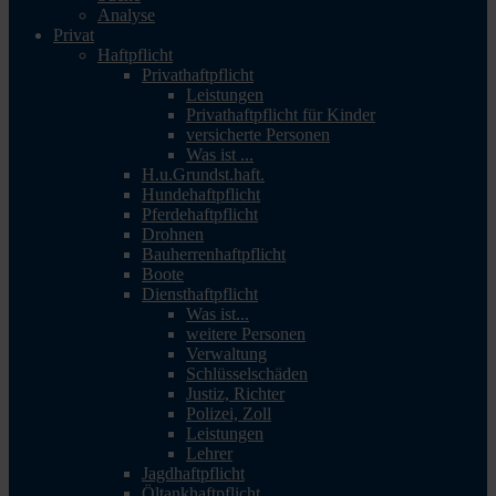
Analyse
Privat
Haftpflicht
Privathaftpflicht
Leistungen
Privathaftpflicht für Kinder
versicherte Personen
Was ist ...
H.u.Grundst.haft.
Hundehaftpflicht
Pferdehaftpflicht
Drohnen
Bauherrenhaftpflicht
Boote
Diensthaftpflicht
Was ist...
weitere Personen
Verwaltung
Schlüsselschäden
Justiz, Richter
Polizei, Zoll
Leistungen
Lehrer
Jagdhaftpflicht
Öltankhaftpflicht