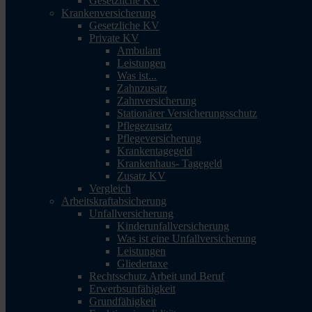
Gesetzliche KV
Krankenversicherung
Gesetzliche KV
Private KV
Ambulant
Leistungen
Was ist...
Zahnzusatz
Zahnversicherung
Stationärer Versicherungsschutz
Pflegezusatz
Pflegeversicherung
Krankentagegeld
Krankenhaus- Tagegeld
Zusatz KV
Vergleich
Arbeitskraftabsicherung
Unfallversicherung
Kinderunfallversicherung
Was ist eine Unfallversicherung
Leistungen
Gliedertaxe
Rechtsschutz Arbeit und Beruf
Erwerbsunfähigkeit
Grundfähigkeit