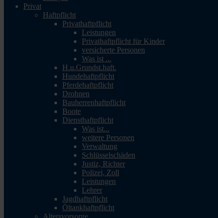
Privat
Haftpflicht
Privathaftpflicht
Leistungen
Privathaftpflicht für Kinder
versicherte Personen
Was ist ...
H.u.Grundst.haft.
Hundehaftpflicht
Pferdehaftpflicht
Drohnen
Bauherrenhaftpflicht
Boote
Diensthaftpflicht
Was ist...
weitere Personen
Verwaltung
Schlüsselschäden
Justiz, Richter
Polizei, Zoll
Leistungen
Lehrer
Jagdhaftpflicht
Öltankhaftpflicht
Altersvorsorge