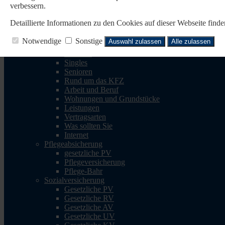
verbessern.
Reisen
Reise-Krankenv.
Detaillierte Informationen zu den Cookies auf dieser Webseite fin
Reiserücktritt
Reisegepäck
Notwendige
Sonstige
Auswahl zulassen
Alle zulassen
Rechtsschutz
Familien
Singles
Senioren
Rund um das KFZ
Arbeit und Beruf
Wohnungen und Grundstücke
Leistungen
Vertragsarten
Was sollten Sie
Internet
Pflegeabsicherung
gesetzliche PV
Pflegeversicherung
Pflege-Bahr
Sozialversicherung
Gesetzliche PV
Gesetzliche RV
Gesetzliche AV
Gesetzliche UV