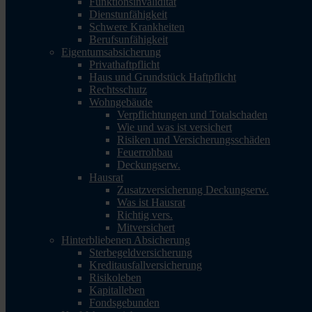
Funktionsinvalidität
Dienstunfähigkeit
Schwere Krankheiten
Berufsunfähigkeit
Eigentumsabsicherung
Privathaftpflicht
Haus und Grundstück Haftpflicht
Rechtsschutz
Wohngebäude
Verpflichtungen und Totalschaden
Wie und was ist versichert
Risiken und Versicherungsschäden
Feuerrohbau
Deckungserw.
Hausrat
Zusatzversicherung Deckungserw.
Was ist Hausrat
Richtig vers.
Mitversichert
Hinterbliebenen Absicherung
Sterbegeldversicherung
Kreditausfallversicherung
Risikoleben
Kapitalleben
Fondsgebunden