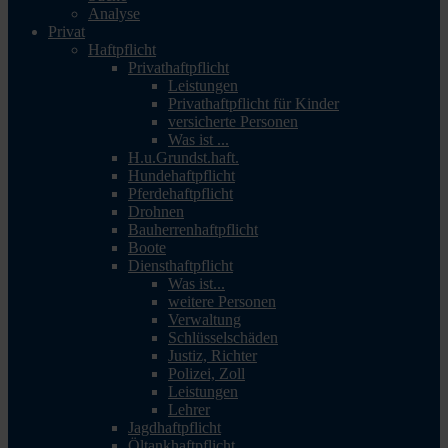
Analyse
Privat
Haftpflicht
Privathaftpflicht
Leistungen
Privathaftpflicht für Kinder
versicherte Personen
Was ist ...
H.u.Grundst.haft.
Hundehaftpflicht
Pferdehaftpflicht
Drohnen
Bauherrenhaftpflicht
Boote
Diensthaftpflicht
Was ist...
weitere Personen
Verwaltung
Schlüsselschäden
Justiz, Richter
Polizei, Zoll
Leistungen
Lehrer
Jagdhaftpflicht
Öltankhaftpflicht