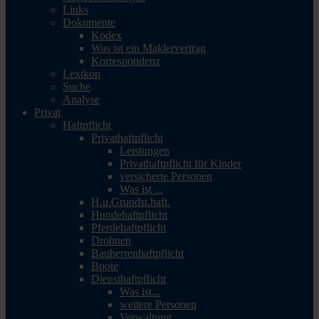
Links
Dokumente
Kodex
Was ist ein Maklervertrag
Korrespondenz
Lexikon
Suche
Analyse
Privat
Haftpflicht
Privathaftpflicht
Leistungen
Privathaftpflicht für Kinder
versicherte Personen
Was ist ...
H.u.Grundst.haft.
Hundehaftpflicht
Pferdehaftpflicht
Drohnen
Bauherrenhaftpflicht
Boote
Diensthaftpflicht
Was ist...
weitere Personen
Verwaltung