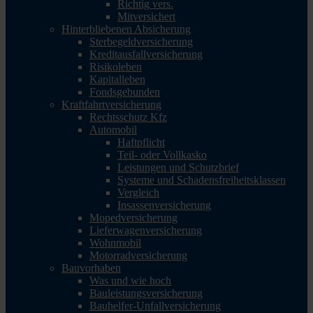
Richtig vers.
Mitversichert
Hinterbliebenen Absicherung
Sterbegeldversicherung
Kreditausfallversicherung
Risikoleben
Kapitalleben
Fondsgebunden
Kraftfahrtversicherung
Rechtsschutz Kfz
Automobil
Haftpflicht
Teil- oder Vollkasko
Leistungen und Schutzbrief
Systeme und Schadensfreiheitsklassen
Vergleich
Insassenversicherung
Mopedversicherung
Lieferwagenversicherung
Wohnmobil
Motorradversicherung
Bauvorhaben
Was und wie hoch
Bauleistungsversicherung
Bauhelfer-Unfallversicherung