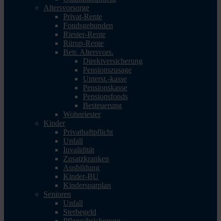
Altersvorsorge
Privat-Rente
Fondsgebunden
Riester-Rente
Rürup-Rente
Betr. Altersvors.
Direktversicherung
Pensionszusage
Unterst.-kasse
Pensionskasse
Pensionsfonds
Besteuerung
Wohnriester
Kinder
Privathaftpflicht
Unfall
Invalidität
Zusatzkranken
Ausbildung
Kinder-BU
Kindersparplan
Senioren
Unfall
Sterbegeld
Pflegeabsicherung