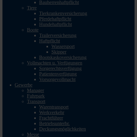
Bauherrenhaftpflicht
Tiere
Tierkrankenversicherung
Pferdehaftpflicht
Hundehaftpflicht
Boote
Trailerversicherung
Haftpflicht
Wassersport
Skipper
Bootskaskoversicherung
Vollmachten u. Verfügungen
Sorgerechtsverfügung
Patientenverfügung
Vorsorgevollmacht
Gewerbe
Manager
Fuhrpark
Transport
Warentransport
Werkverkehr
Frachtführer
Betriebsunterbr.
Deckungsmöglichkeiten
Messe