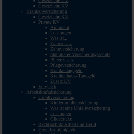
Gesetzliche UV
Gesetzliche KV
Krankenversicherung
Gesetzliche KV
Private KV
Ambulant
Leistungen
Was ist...
Zahnzusatz
Zahnversicherung
Stationärer Versicherungsschutz
Pflegezusatz
Pflegeversicherung
Krankentagegeld
Krankenhaus- Tagegeld
Zusatz KV
Vergleich
Arbeitskraftabsicherung
Unfallversicherung
Kinderunfallversicherung
Was ist eine Unfallversicherung
Leistungen
Gliedertaxe
Rechtsschutz Arbeit und Beruf
Erwerbsunfähigkeit