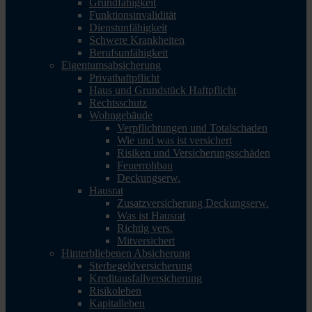
Grundfähigkeit
Funktionsinvalidität
Dienstunfähigkeit
Schwere Krankheiten
Berufsunfähigkeit
Eigentumsabsicherung
Privathaftpflicht
Haus und Grundstück Haftpflicht
Rechtsschutz
Wohngebäude
Verpflichtungen und Totalschaden
Wie und was ist versichert
Risiken und Versicherungsschäden
Feuerrohbau
Deckungserw.
Hausrat
Zusatzversicherung Deckungserw.
Was ist Hausrat
Richtig vers.
Mitversichert
Hinterbliebenen Absicherung
Sterbegeldversicherung
Kreditausfallversicherung
Risikoleben
Kapitalleben