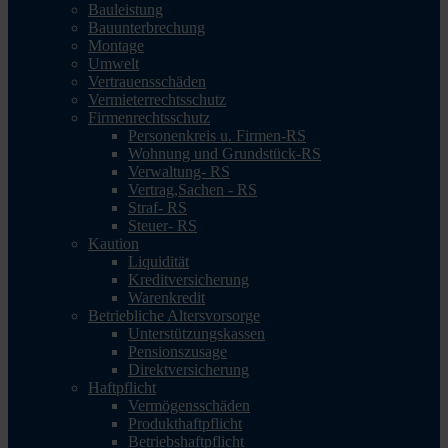
Bauleistung
Bauunterbrechung
Montage
Umwelt
Vertrauensschäden
Vermieterrechtsschutz
Firmenrechtsschutz
Personenkreis u. Firmen-RS
Wohnung und Grundstück-RS
Verwaltung- RS
Vertrag,Sachen - RS
Straf- RS
Steuer- RS
Kaution
Liquidität
Kreditversicherung
Warenkredit
Betriebliche Altersvorsorge
Unterstützungskassen
Pensionszusage
Direktversicherung
Haftpflicht
Vermögensschäden
Produkthaftpflicht
Betriebshaftpflicht