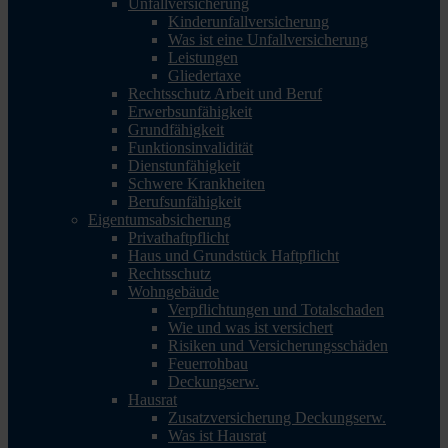
Unfallversicherung
Kinderunfallversicherung
Was ist eine Unfallversicherung
Leistungen
Gliedertaxe
Rechtsschutz Arbeit und Beruf
Erwerbsunfähigkeit
Grundfähigkeit
Funktionsinvalidität
Dienstunfähigkeit
Schwere Krankheiten
Berufsunfähigkeit
Eigentumsabsicherung
Privathaftpflicht
Haus und Grundstück Haftpflicht
Rechtsschutz
Wohngebäude
Verpflichtungen und Totalschaden
Wie und was ist versichert
Risiken und Versicherungsschäden
Feuerrohbau
Deckungserw.
Hausrat
Zusatzversicherung Deckungserw.
Was ist Hausrat