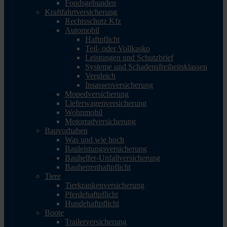
Fondsgebunden
Kraftfahrtversicherung
Rechtsschutz Kfz
Automobil
Haftpflicht
Teil- oder Vollkasko
Leistungen und Schutzbrief
Systeme und Schadensfreiheitsklassen
Vergleich
Insassenversicherung
Mopedversicherung
Lieferwagenversicherung
Wohnmobil
Motorradversicherung
Bauvorhaben
Was und wie hoch
Bauleistungsversicherung
Bauhelfer-Unfallversicherung
Bauherrenhaftpflicht
Tiere
Tierkrankenversicherung
Pferdehaftpflicht
Hundehaftpflicht
Boote
Trailerversicherung