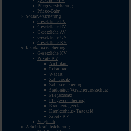
gesetzliche PV
Pflegeversicherung
Pflege-Bahr
Sozialversicherung
Gesetzliche PV
Gesetzliche RV
Gesetzliche AV
Gesetzliche UV
Gesetzliche KV
Krankenversicherung
Gesetzliche KV
Private KV
Ambulant
Leistungen
Was ist...
Zahnzusatz
Zahnversicherung
Stationärer Versicherungsschutz
Pflegezusatz
Pflegeversicherung
Krankentagegeld
Krankenhaus- Tagegeld
Zusatz KV
Vergleich
Arbeitskraftabsicherung