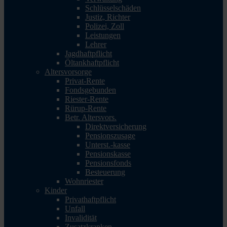
Schlüsselschäden
Justiz, Richter
Polizei, Zoll
Leistungen
Lehrer
Jagdhaftpflicht
Öltankhaftpflicht
Altersvorsorge
Privat-Rente
Fondsgebunden
Riester-Rente
Rürup-Rente
Betr. Altersvors.
Direktversicherung
Pensionszusage
Unterst.-kasse
Pensionskasse
Pensionsfonds
Besteuerung
Wohnriester
Kinder
Privathaftpflicht
Unfall
Invalidität
Zusatzkranken