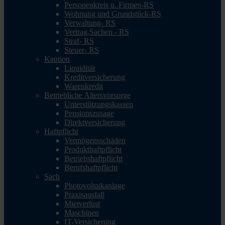
Personenkreis u. Firmen-RS
Wohnung und Grundstück-RS
Verwaltung- RS
Vertrag,Sachen - RS
Straf- RS
Steuer- RS
Kaution
Liquidität
Kreditversicherung
Warenkredit
Betriebliche Altersvorsorge
Unterstützungskassen
Pensionszusage
Direktversicherung
Haftpflicht
Vermögensschäden
Produkthaftpflicht
Betriebshaftpflicht
Berufshaftpflicht
Sach
Photovoltaikanlage
Praxisausfall
Mietverlust
Maschinen
IT-Versicherung