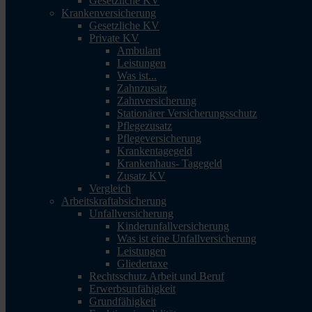
Gesetzliche KV
Krankenversicherung
Gesetzliche KV
Private KV
Ambulant
Leistungen
Was ist...
Zahnzusatz
Zahnversicherung
Stationärer Versicherungsschutz
Pflegezusatz
Pflegeversicherung
Krankentagegeld
Krankenhaus- Tagegeld
Zusatz KV
Vergleich
Arbeitskraftabsicherung
Unfallversicherung
Kinderunfallversicherung
Was ist eine Unfallversicherung
Leistungen
Gliedertaxe
Rechtsschutz Arbeit und Beruf
Erwerbsunfähigkeit
Grundfähigkeit