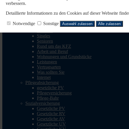
verbessern.
Reisen
Reise-Krankenv.
Detaillierte Informationen zu den Cookies auf dieser Webseite fin
Reiserücktritt
Reisegepäck
Notwendige
Sonstige
Auswahl zulassen
Alle zulassen
Rechtsschutz
Familien
Singles
Senioren
Rund um das KFZ
Arbeit und Beruf
Wohnungen und Grundstücke
Leistungen
Vertragsarten
Was sollten Sie
Internet
Pflegeabsicherung
gesetzliche PV
Pflegeversicherung
Pflege-Bahr
Sozialversicherung
Gesetzliche PV
Gesetzliche RV
Gesetzliche AV
Gesetzliche UV