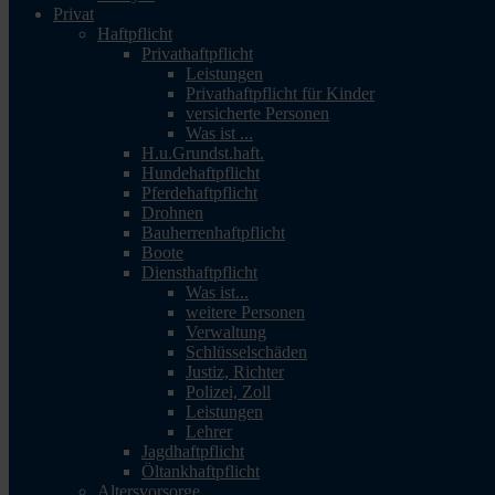
Privat
Haftpflicht
Privathaftpflicht
Leistungen
Privathaftpflicht für Kinder
versicherte Personen
Was ist ...
H.u.Grundst.haft.
Hundehaftpflicht
Pferdehaftpflicht
Drohnen
Bauherrenhaftpflicht
Boote
Diensthaftpflicht
Was ist...
weitere Personen
Verwaltung
Schlüsselschäden
Justiz, Richter
Polizei, Zoll
Leistungen
Lehrer
Jagdhaftpflicht
Öltankhaftpflicht
Altersvorsorge