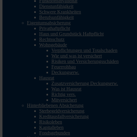
Funktionsinvalidität
Dienstunfähigkeit
Schwere Krankheiten
Berufsunfähigkeit
Eigentumsabsicherung
Privathaftpflicht
Haus und Grundstück Haftpflicht
Rechtsschutz
Wohngebäude
Verpflichtungen und Totalschaden
Wie und was ist versichert
Risiken und Versicherungsschäden
Feuerrohbau
Deckungserw.
Hausrat
Zusatzversicherung Deckungserw.
Was ist Hausrat
Richtig vers.
Mitversichert
Hinterbliebenen Absicherung
Sterbegeldversicherung
Kreditausfallversicherung
Risikoleben
Kapitalleben
Fondsgebunden