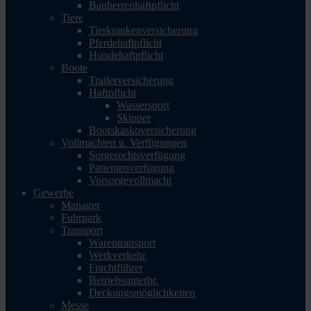
Bauherrenhaftpflicht
Tiere
Tierkrankenversicherung
Pferdehaftpflicht
Hundehaftpflicht
Boote
Trailerversicherung
Haftpflicht
Wassersport
Skipper
Bootskaskoversicherung
Vollmachten u. Verfügungen
Sorgerechtsverfügung
Patientenverfügung
Vorsorgevollmacht
Gewerbe
Manager
Fuhrpark
Transport
Warentransport
Werkverkehr
Frachtführer
Betriebsunterbr.
Deckungsmöglichkeiten
Messe