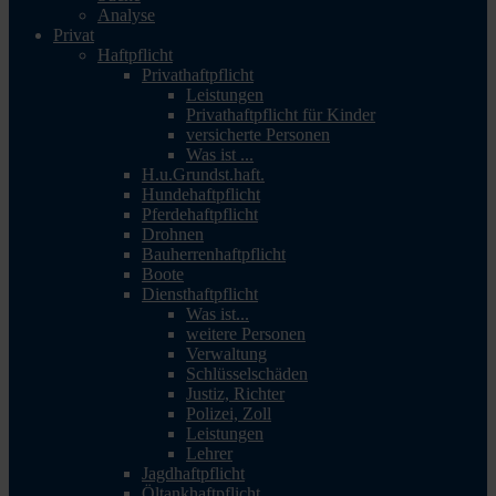
Analyse
Privat
Haftpflicht
Privathaftpflicht
Leistungen
Privathaftpflicht für Kinder
versicherte Personen
Was ist ...
H.u.Grundst.haft.
Hundehaftpflicht
Pferdehaftpflicht
Drohnen
Bauherrenhaftpflicht
Boote
Diensthaftpflicht
Was ist...
weitere Personen
Verwaltung
Schlüsselschäden
Justiz, Richter
Polizei, Zoll
Leistungen
Lehrer
Jagdhaftpflicht
Öltankhaftpflicht