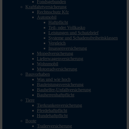
Fondsgebunden
Kraftfahrtversicherung
Rechtsschutz Kfz
Automobil
Haftpflicht
Teil- oder Vollkasko
Leistungen und Schutzbrief
Systeme und Schadensfreiheitsklassen
Vergleich
Insassenversicherung
Mopedversicherung
Lieferwagenversicherung
Wohnmobil
Motorradversicherung
Bauvorhaben
Was und wie hoch
Bauleistungsversicherung
Bauhelfer-Unfallversicherung
Bauherrenhaftpflicht
Tiere
Tierkrankenversicherung
Pferdehaftpflicht
Hundehaftpflicht
Boote
Trailerversicherung