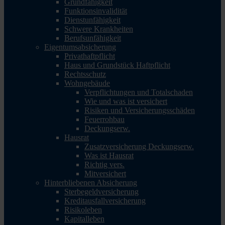
Grundfähigkeit
Funktionsinvalidität
Dienstunfähigkeit
Schwere Krankheiten
Berufsunfähigkeit
Eigentumsabsicherung
Privathaftpflicht
Haus und Grundstück Haftpflicht
Rechtsschutz
Wohngebäude
Verpflichtungen und Totalschaden
Wie und was ist versichert
Risiken und Versicherungsschäden
Feuerrohbau
Deckungserw.
Hausrat
Zusatzversicherung Deckungserw.
Was ist Hausrat
Richtig vers.
Mitversichert
Hinterbliebenen Absicherung
Sterbegeldversicherung
Kreditausfallversicherung
Risikoleben
Kapitalleben