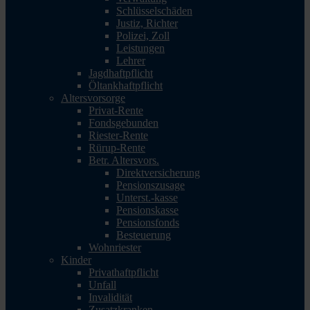
Schlüsselschäden
Justiz, Richter
Polizei, Zoll
Leistungen
Lehrer
Jagdhaftpflicht
Öltankhaftpflicht
Altersvorsorge
Privat-Rente
Fondsgebunden
Riester-Rente
Rürup-Rente
Betr. Altersvors.
Direktversicherung
Pensionszusage
Unterst.-kasse
Pensionskasse
Pensionsfonds
Besteuerung
Wohnriester
Kinder
Privathaftpflicht
Unfall
Invalidität
Zusatzkranken