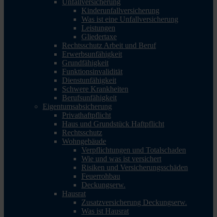
Unfallversicherung
Kinderunfallversicherung
Was ist eine Unfallversicherung
Leistungen
Gliedertaxe
Rechtsschutz Arbeit und Beruf
Erwerbsunfähigkeit
Grundfähigkeit
Funktionsinvalidität
Dienstunfähigkeit
Schwere Krankheiten
Berufsunfähigkeit
Eigentumsabsicherung
Privathaftpflicht
Haus und Grundstück Haftpflicht
Rechtsschutz
Wohngebäude
Verpflichtungen und Totalschaden
Wie und was ist versichert
Risiken und Versicherungsschäden
Feuerrohbau
Deckungserw.
Hausrat
Zusatzversicherung Deckungserw.
Was ist Hausrat