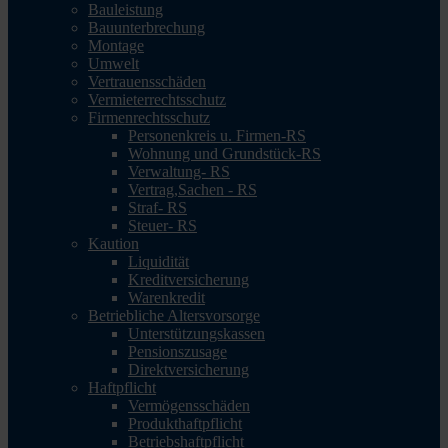
Bauleistung
Bauunterbrechung
Montage
Umwelt
Vertrauensschäden
Vermieterrechtsschutz
Firmenrechtsschutz
Personenkreis u. Firmen-RS
Wohnung und Grundstück-RS
Verwaltung- RS
Vertrag,Sachen - RS
Straf- RS
Steuer- RS
Kaution
Liquidität
Kreditversicherung
Warenkredit
Betriebliche Altersvorsorge
Unterstützungskassen
Pensionszusage
Direktversicherung
Haftpflicht
Vermögensschäden
Produkthaftpflicht
Betriebshaftpflicht