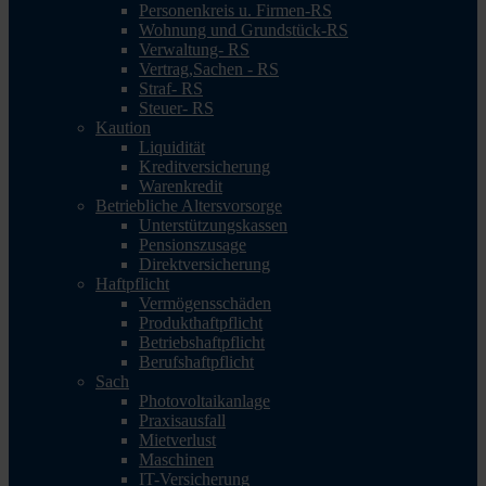
Personenkreis u. Firmen-RS
Wohnung und Grundstück-RS
Verwaltung- RS
Vertrag,Sachen - RS
Straf- RS
Steuer- RS
Kaution
Liquidität
Kreditversicherung
Warenkredit
Betriebliche Altersvorsorge
Unterstützungskassen
Pensionszusage
Direktversicherung
Haftpflicht
Vermögensschäden
Produkthaftpflicht
Betriebshaftpflicht
Berufshaftpflicht
Sach
Photovoltaikanlage
Praxisausfall
Mietverlust
Maschinen
IT-Versicherung