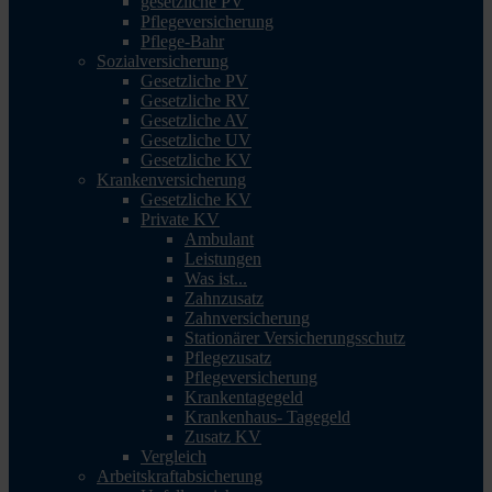
gesetzliche PV
Pflegeversicherung
Pflege-Bahr
Sozialversicherung
Gesetzliche PV
Gesetzliche RV
Gesetzliche AV
Gesetzliche UV
Gesetzliche KV
Krankenversicherung
Gesetzliche KV
Private KV
Ambulant
Leistungen
Was ist...
Zahnzusatz
Zahnversicherung
Stationärer Versicherungsschutz
Pflegezusatz
Pflegeversicherung
Krankentagegeld
Krankenhaus- Tagegeld
Zusatz KV
Vergleich
Arbeitskraftabsicherung