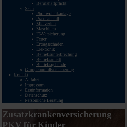
Berufshaftpflicht
Sach
Photovoltaikanlage
Praxisausfall
Mietverlust
Maschinen
IT-Versicherung
Feuer
Ertragsschaden
Elektronik
Betriebsunterbrechung
Betriebsinhalt
Betriebsgebäude
Gruppenunfallversicherung
Kontakt
Anfahrt
Impressum
Erstinformation
Datenschutz
Persönliche Beratung
Zusatzkrankenversicherung
PKV für Kinder