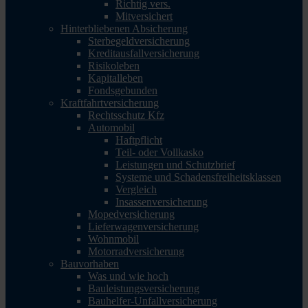
Richtig vers.
Mitversichert
Hinterbliebenen Absicherung
Sterbegeldversicherung
Kreditausfallversicherung
Risikoleben
Kapitalleben
Fondsgebunden
Kraftfahrtversicherung
Rechtsschutz Kfz
Automobil
Haftpflicht
Teil- oder Vollkasko
Leistungen und Schutzbrief
Systeme und Schadensfreiheitsklassen
Vergleich
Insassenversicherung
Mopedversicherung
Lieferwagenversicherung
Wohnmobil
Motorradversicherung
Bauvorhaben
Was und wie hoch
Bauleistungsversicherung
Bauhelfer-Unfallversicherung