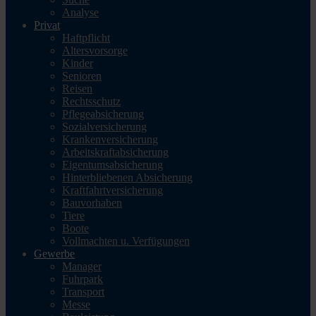
Analyse
Privat
Haftpflicht
Altersvorsorge
Kinder
Senioren
Reisen
Rechtsschutz
Pflegeabsicherung
Sozialversicherung
Krankenversicherung
Arbeitskraftabsicherung
Eigentumsabsicherung
Hinterbliebenen Absicherung
Kraftfahrtversicherung
Bauvorhaben
Tiere
Boote
Vollmachten u. Verfügungen
Gewerbe
Manager
Fuhrpark
Transport
Messe