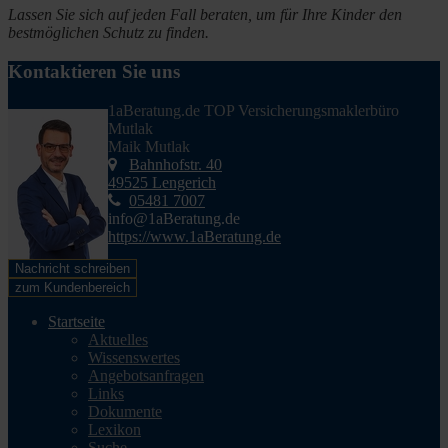
Lassen Sie sich auf jeden Fall beraten, um für Ihre Kinder den
bestmöglichen Schutz zu finden.
Kontaktieren Sie uns
1aBeratung.de TOP Versicherungsmaklerbüro
Mutlak
Maik Mutlak
Bahnhofstr. 40
49525 Lengerich
05481 7007
info@1aBeratung.de
https://www.1aBeratung.de
Nachricht schreiben
zum Kundenbereich
Startseite
Aktuelles
Wissenswertes
Angebotsanfragen
Links
Dokumente
Lexikon
Suche