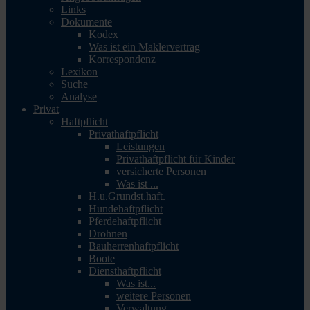
Links
Dokumente
Kodex
Was ist ein Maklervertrag
Korrespondenz
Lexikon
Suche
Analyse
Privat
Haftpflicht
Privathaftpflicht
Leistungen
Privathaftpflicht für Kinder
versicherte Personen
Was ist ...
H.u.Grundst.haft.
Hundehaftpflicht
Pferdehaftpflicht
Drohnen
Bauherrenhaftpflicht
Boote
Diensthaftpflicht
Was ist...
weitere Personen
Verwaltung