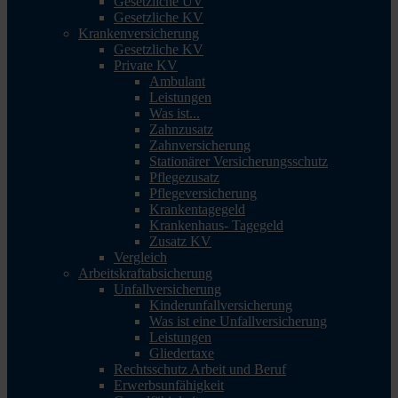
Gesetzliche UV
Gesetzliche KV
Krankenversicherung
Gesetzliche KV
Private KV
Ambulant
Leistungen
Was ist...
Zahnzusatz
Zahnversicherung
Stationärer Versicherungsschutz
Pflegezusatz
Pflegeversicherung
Krankentagegeld
Krankenhaus- Tagegeld
Zusatz KV
Vergleich
Arbeitskraftabsicherung
Unfallversicherung
Kinderunfallversicherung
Was ist eine Unfallversicherung
Leistungen
Gliedertaxe
Rechtsschutz Arbeit und Beruf
Erwerbsunfähigkeit