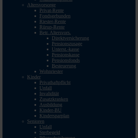
Altersvorsorge
Privat-Rente
Fondsgebunden
Riester-Rente
Rürup-Rente
Betr. Altersvors.
Direktversicherung
Pensionszusage
Unterst.-kasse
Pensionskasse
Pensionsfonds
Besteuerung
Wohnriester
Kinder
Privathaftpflicht
Unfall
Invalidität
Zusatzkranken
Ausbildung
Kinder-BU
Kindersparplan
Senioren
Unfall
Sterbegeld
Pflegeabsicherung