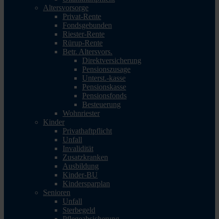
Altersvorsorge
Privat-Rente
Fondsgebunden
Riester-Rente
Rürup-Rente
Betr. Altersvors.
Direktversicherung
Pensionszusage
Unterst.-kasse
Pensionskasse
Pensionsfonds
Besteuerung
Wohnriester
Kinder
Privathaftpflicht
Unfall
Invalidität
Zusatzkranken
Ausbildung
Kinder-BU
Kindersparplan
Senioren
Unfall
Sterbegeld
Pflegeabsicherung