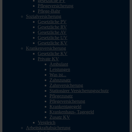
gesetzliche PV
Pflegeversicherung
Pflege-Bahr
Sozialversicherung
Gesetzliche PV
Gesetzliche RV
Gesetzliche AV
Gesetzliche UV
Gesetzliche KV
Krankenversicherung
Gesetzliche KV
Private KV
Ambulant
Leistungen
Was ist...
Zahnzusatz
Zahnversicherung
Stationärer Versicherungsschutz
Pflegezusatz
Pflegeversicherung
Krankentagegeld
Krankenhaus- Tagegeld
Zusatz KV
Vergleich
Arbeitskraftabsicherung