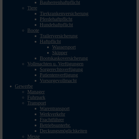
Bauherrenhaftpflicht
Tiere
Tierkrankenversicherung
Pferdehaftpflicht
Hundehaftpflicht
Boote
Trailerversicherung
Haftpflicht
Wassersport
Skipper
Bootskaskoversicherung
Vollmachten u. Verfügungen
Sorgerechtsverfügung
Patientenverfügung
Vorsorgevollmacht
Gewerbe
Manager
Fuhrpark
Transport
Warentransport
Werkverkehr
Frachtführer
Betriebsunterbr.
Deckungsmöglichkeiten
Messe