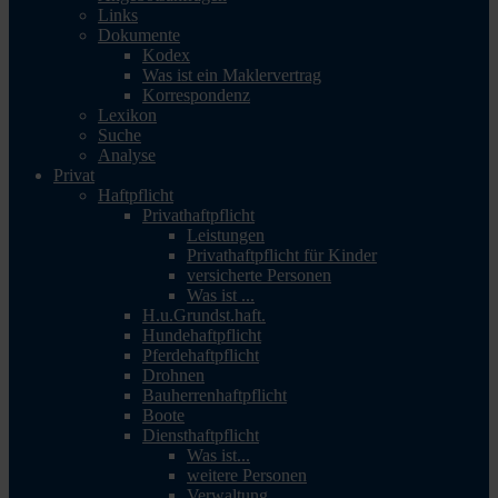
Links
Dokumente
Kodex
Was ist ein Maklervertrag
Korrespondenz
Lexikon
Suche
Analyse
Privat
Haftpflicht
Privathaftpflicht
Leistungen
Privathaftpflicht für Kinder
versicherte Personen
Was ist ...
H.u.Grundst.haft.
Hundehaftpflicht
Pferdehaftpflicht
Drohnen
Bauherrenhaftpflicht
Boote
Diensthaftpflicht
Was ist...
weitere Personen
Verwaltung