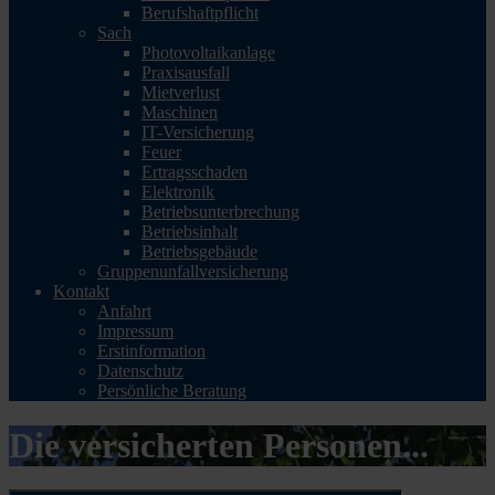
Berufshaftpflicht
Sach
Photovoltaikanlage
Praxisausfall
Mietverlust
Maschinen
IT-Versicherung
Feuer
Ertragsschaden
Elektronik
Betriebsunterbrechung
Betriebsinhalt
Betriebsgebäude
Gruppenunfallversicherung
Kontakt
Anfahrt
Impressum
Erstinformation
Datenschutz
Persönliche Beratung
Die versicherten Personen...