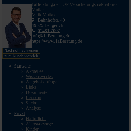
1aBeratung.de TOP Versicherungsmaklerbüro
Mutlak
Maik Mutlak
Bahnhofstr. 40
49525 Lengerich
05481 7007
info@1aBeratung.de
https://www.1aBeratung.de
Nachricht schreiben
zum Kundenbereich
Startseite
Aktuelles
Wissenswertes
Angebotsanfragen
Links
Dokumente
Lexikon
Suche
Analyse
Privat
Haftpflicht
Altersvorsorge
Kinder