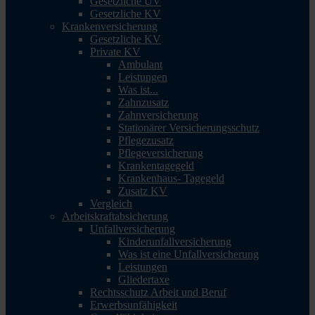
Gesetzliche UV
Gesetzliche KV
Krankenversicherung
Gesetzliche KV
Private KV
Ambulant
Leistungen
Was ist...
Zahnzusatz
Zahnversicherung
Stationärer Versicherungsschutz
Pflegezusatz
Pflegeversicherung
Krankentagegeld
Krankenhaus- Tagegeld
Zusatz KV
Vergleich
Arbeitskraftabsicherung
Unfallversicherung
Kinderunfallversicherung
Was ist eine Unfallversicherung
Leistungen
Gliedertaxe
Rechtsschutz Arbeit und Beruf
Erwerbsunfähigkeit