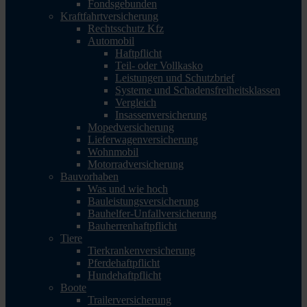
Fondsgebunden
Kraftfahrtversicherung
Rechtsschutz Kfz
Automobil
Haftpflicht
Teil- oder Vollkasko
Leistungen und Schutzbrief
Systeme und Schadensfreiheitsklassen
Vergleich
Insassenversicherung
Mopedversicherung
Lieferwagenversicherung
Wohnmobil
Motorradversicherung
Bauvorhaben
Was und wie hoch
Bauleistungsversicherung
Bauhelfer-Unfallversicherung
Bauherrenhaftpflicht
Tiere
Tierkrankenversicherung
Pferdehaftpflicht
Hundehaftpflicht
Boote
Trailerversicherung