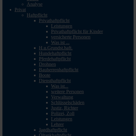
Analyse
Privat
Haftpflicht
Privathaftpflicht
Leistungen
Privathaftpflicht für Kinder
versicherte Personen
Was ist ...
H.u.Grundst.haft.
Hundehaftpflicht
Pferdehaftpflicht
Drohnen
Bauherrenhaftpflicht
Boote
Diensthaftpflicht
Was ist...
weitere Personen
Verwaltung
Schlüsselschäden
Justiz, Richter
Polizei, Zoll
Leistungen
Lehrer
Jagdhaftpflicht
Öltankhaftpflicht