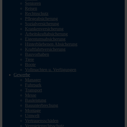
Senioren
Reisen
Rechtsschutz
Pflegeabsicherung
Sozialversicherung
Krankenversicherung
Arbeitskraftabsicherung
Eigentumsabsicherung
Hinterbliebenen Absicherung
Kraftfahrtversicherung
Bauvorhaben
Tiere
Boote
Vollmachten u. Verfügungen
Gewerbe
Manager
Fuhrpark
Transport
Messe
Bauleistung
Bauunterbrechung
Montage
Umwelt
Vertrauensschäden
Vermieterrechtsschutz