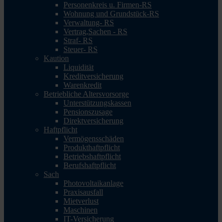
Personenkreis u. Firmen-RS
Wohnung und Grundstück-RS
Verwaltung- RS
Vertrag,Sachen - RS
Straf- RS
Steuer- RS
Kaution
Liquidität
Kreditversicherung
Warenkredit
Betriebliche Altersvorsorge
Unterstützungskassen
Pensionszusage
Direktversicherung
Haftpflicht
Vermögensschäden
Produkthaftpflicht
Betriebshaftpflicht
Berufshaftpflicht
Sach
Photovoltaikanlage
Praxisausfall
Mietverlust
Maschinen
IT-Versicherung