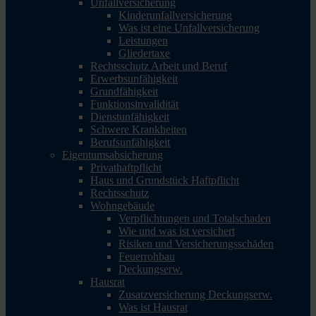
Unfallversicherung
Kinderunfallversicherung
Was ist eine Unfallversicherung
Leistungen
Gliedertaxe
Rechtsschutz Arbeit und Beruf
Erwerbsunfähigkeit
Grundfähigkeit
Funktionsinvalidität
Dienstunfähigkeit
Schwere Krankheiten
Berufsunfähigkeit
Eigentumsabsicherung
Privathaftpflicht
Haus und Grundstück Haftpflicht
Rechtsschutz
Wohngebäude
Verpflichtungen und Totalschaden
Wie und was ist versichert
Risiken und Versicherungsschäden
Feuerrohbau
Deckungserw.
Hausrat
Zusatzversicherung Deckungserw.
Was ist Hausrat