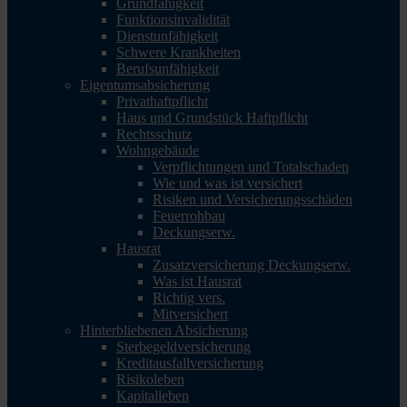
Grundfähigkeit
Funktionsinvalidität
Dienstunfähigkeit
Schwere Krankheiten
Berufsunfähigkeit
Eigentumsabsicherung
Privathaftpflicht
Haus und Grundstück Haftpflicht
Rechtsschutz
Wohngebäude
Verpflichtungen und Totalschaden
Wie und was ist versichert
Risiken und Versicherungsschäden
Feuerrohbau
Deckungserw.
Hausrat
Zusatzversicherung Deckungserw.
Was ist Hausrat
Richtig vers.
Mitversichert
Hinterbliebenen Absicherung
Sterbegeldversicherung
Kreditausfallversicherung
Risikoleben
Kapitalleben