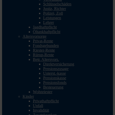
Schlüsselschäden
Justiz, Richter
Polizei, Zoll
Leistungen
Lehrer
Jagdhaftpflicht
Öltankhaftpflicht
Altersvorsorge
Privat-Rente
Fondsgebunden
Riester-Rente
Rürup-Rente
Betr. Altersvors.
Direktversicherung
Pensionszusage
Unterst.-kasse
Pensionskasse
Pensionsfonds
Besteuerung
Wohnriester
Kinder
Privathaftpflicht
Unfall
Invalidität
Zusatzkranken