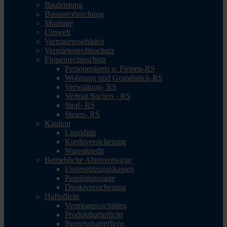
Bauleistung
Bauunterbrechung
Montage
Umwelt
Vertrauensschäden
Vermieterrechtsschutz
Firmenrechtsschutz
Personenkreis u. Firmen-RS
Wohnung und Grundstück-RS
Verwaltung- RS
Vertrag,Sachen - RS
Straf- RS
Steuer- RS
Kaution
Liquidität
Kreditversicherung
Warenkredit
Betriebliche Altersvorsorge
Unterstützungskassen
Pensionszusage
Direktversicherung
Haftpflicht
Vermögensschäden
Produkthaftpflicht
Betriebshaftpflicht