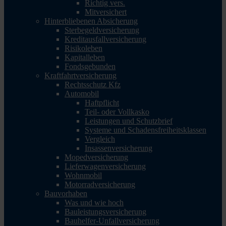
Richtig vers.
Mitversichert
Hinterbliebenen Absicherung
Sterbegeldversicherung
Kreditausfallversicherung
Risikoleben
Kapitalleben
Fondsgebunden
Kraftfahrtversicherung
Rechtsschutz Kfz
Automobil
Haftpflicht
Teil- oder Vollkasko
Leistungen und Schutzbrief
Systeme und Schadensfreiheitsklassen
Vergleich
Insassenversicherung
Mopedversicherung
Lieferwagenversicherung
Wohnmobil
Motorradversicherung
Bauvorhaben
Was und wie hoch
Bauleistungsversicherung
Bauhelfer-Unfallversicherung