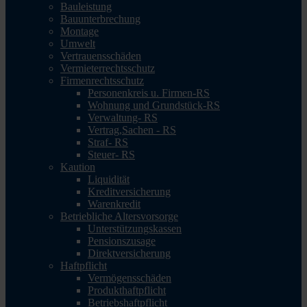
Bauleistung
Bauunterbrechung
Montage
Umwelt
Vertrauensschäden
Vermieterrechtsschutz
Firmenrechtsschutz
Personenkreis u. Firmen-RS
Wohnung und Grundstück-RS
Verwaltung- RS
Vertrag,Sachen - RS
Straf- RS
Steuer- RS
Kaution
Liquidität
Kreditversicherung
Warenkredit
Betriebliche Altersvorsorge
Unterstützungskassen
Pensionszusage
Direktversicherung
Haftpflicht
Vermögensschäden
Produkthaftpflicht
Betriebshaftpflicht