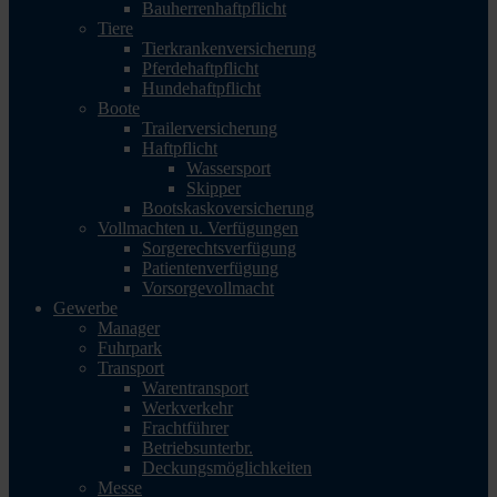
Bauherrenhaftpflicht
Tiere
Tierkrankenversicherung
Pferdehaftpflicht
Hundehaftpflicht
Boote
Trailerversicherung
Haftpflicht
Wassersport
Skipper
Bootskaskoversicherung
Vollmachten u. Verfügungen
Sorgerechtsverfügung
Patientenverfügung
Vorsorgevollmacht
Gewerbe
Manager
Fuhrpark
Transport
Warentransport
Werkverkehr
Frachtführer
Betriebsunterbr.
Deckungsmöglichkeiten
Messe