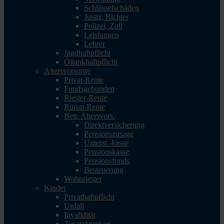
Schlüsselschäden
Justiz, Richter
Polizei, Zoll
Leistungen
Lehrer
Jagdhaftpflicht
Öltankhaftpflicht
Altersvorsorge
Privat-Rente
Fondsgebunden
Riester-Rente
Rürup-Rente
Betr. Altersvors.
Direktversicherung
Pensionszusage
Unterst.-kasse
Pensionskasse
Pensionsfonds
Besteuerung
Wohnriester
Kinder
Privathaftpflicht
Unfall
Invalidität
Zusatzkranken