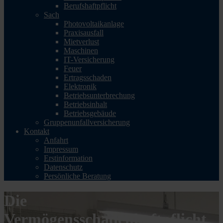
Berufshaftpflicht
Sach
Photovoltaikanlage
Praxisausfall
Mietverlust
Maschinen
IT-Versicherung
Feuer
Ertragsschaden
Elektronik
Betriebsunterbrechung
Betriebsinhalt
Betriebsgebäude
Gruppenunfallversicherung
Kontakt
Anfahrt
Impressum
Erstinformation
Datenschutz
Persönliche Beratung
Die
Vermögensschadenhaftpflicht