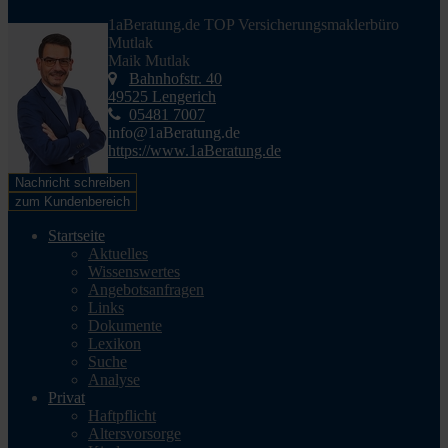
1aBeratung.de TOP Versicherungsmaklerbüro
Mutlak
Maik Mutlak
Bahnhofstr. 40
49525 Lengerich
05481 7007
info@1aBeratung.de
https://www.1aBeratung.de
Nachricht schreiben
zum Kundenbereich
Startseite
Aktuelles
Wissenswertes
Angebotsanfragen
Links
Dokumente
Lexikon
Suche
Analyse
Privat
Haftpflicht
Altersvorsorge