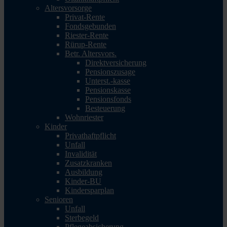
Altersvorsorge
Privat-Rente
Fondsgebunden
Riester-Rente
Rürup-Rente
Betr. Altersvors.
Direktversicherung
Pensionszusage
Unterst.-kasse
Pensionskasse
Pensionsfonds
Besteuerung
Wohnriester
Kinder
Privathaftpflicht
Unfall
Invalidität
Zusatzkranken
Ausbildung
Kinder-BU
Kindersparplan
Senioren
Unfall
Sterbegeld
Pflegeabsicherung