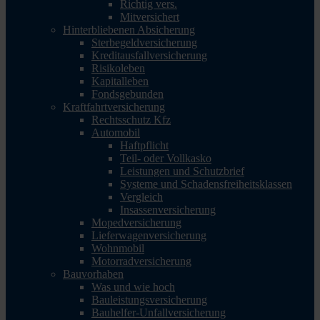
Richtig vers.
Mitversichert
Hinterbliebenen Absicherung
Sterbegeldversicherung
Kreditausfallversicherung
Risikoleben
Kapitalleben
Fondsgebunden
Kraftfahrtversicherung
Rechtsschutz Kfz
Automobil
Haftpflicht
Teil- oder Vollkasko
Leistungen und Schutzbrief
Systeme und Schadensfreiheitsklassen
Vergleich
Insassenversicherung
Mopedversicherung
Lieferwagenversicherung
Wohnmobil
Motorradversicherung
Bauvorhaben
Was und wie hoch
Bauleistungsversicherung
Bauhelfer-Unfallversicherung