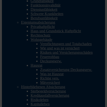
Grundfähigkeit
Funktionsinvalidität
Dienstunfähigkeit
Schwere Krankheiten
Berufsunfähigkeit
Eigentumsabsicherung
Privathaftpflicht
Haus und Grundstück Haftpflicht
Rechtsschutz
Wohngebäude
Verpflichtungen und Totalschaden
Wie und was ist versichert
Risiken und Versicherungsschäden
Feuerrohbau
Deckungserw.
Hausrat
Zusatzversicherung Deckungserw.
Was ist Hausrat
Richtig vers.
Mitversichert
Hinterbliebenen Absicherung
Sterbegeldversicherung
Kreditausfallversicherung
Risikoleben
Kapitalleben