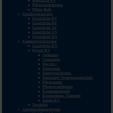
gesetzliche PV
Pflegeversicherung
Pflege-Bahr
Sozialversicherung
Gesetzliche PV
Gesetzliche RV
Gesetzliche AV
Gesetzliche UV
Gesetzliche KV
Krankenversicherung
Gesetzliche KV
Private KV
Ambulant
Leistungen
Was ist...
Zahnzusatz
Zahnversicherung
Stationärer Versicherungsschutz
Pflegezusatz
Pflegeversicherung
Krankentagegeld
Krankenhaus- Tagegeld
Zusatz KV
Vergleich
Arbeitskraftabsicherung