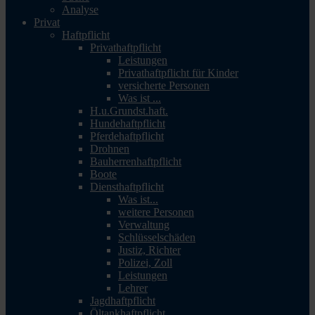
Analyse
Privat
Haftpflicht
Privathaftpflicht
Leistungen
Privathaftpflicht für Kinder
versicherte Personen
Was ist ...
H.u.Grundst.haft.
Hundehaftpflicht
Pferdehaftpflicht
Drohnen
Bauherrenhaftpflicht
Boote
Diensthaftpflicht
Was ist...
weitere Personen
Verwaltung
Schlüsselschäden
Justiz, Richter
Polizei, Zoll
Leistungen
Lehrer
Jagdhaftpflicht
Öltankhaftpflicht