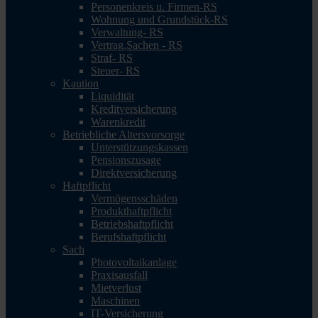
Personenkreis u. Firmen-RS
Wohnung und Grundstück-RS
Verwaltung- RS
Vertrag,Sachen - RS
Straf- RS
Steuer- RS
Kaution
Liquidität
Kreditversicherung
Warenkredit
Betriebliche Altersvorsorge
Unterstützungskassen
Pensionszusage
Direktversicherung
Haftpflicht
Vermögensschäden
Produkthaftpflicht
Betriebshaftpflicht
Berufshaftpflicht
Sach
Photovoltaikanlage
Praxisausfall
Mietverlust
Maschinen
IT-Versicherung