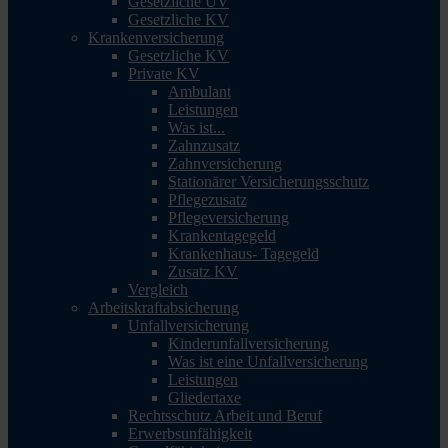
Gesetzliche UV
Gesetzliche KV
Krankenversicherung
Gesetzliche KV
Private KV
Ambulant
Leistungen
Was ist...
Zahnzusatz
Zahnversicherung
Stationärer Versicherungsschutz
Pflegezusatz
Pflegeversicherung
Krankentagegeld
Krankenhaus- Tagegeld
Zusatz KV
Vergleich
Arbeitskraftabsicherung
Unfallversicherung
Kinderunfallversicherung
Was ist eine Unfallversicherung
Leistungen
Gliedertaxe
Rechtsschutz Arbeit und Beruf
Erwerbsunfähigkeit