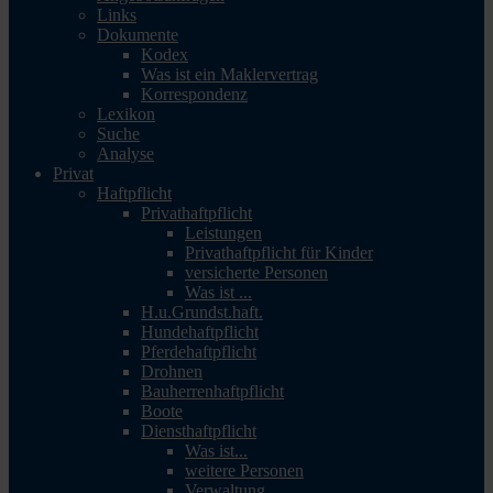
Links
Dokumente
Kodex
Was ist ein Maklervertrag
Korrespondenz
Lexikon
Suche
Analyse
Privat
Haftpflicht
Privathaftpflicht
Leistungen
Privathaftpflicht für Kinder
versicherte Personen
Was ist ...
H.u.Grundst.haft.
Hundehaftpflicht
Pferdehaftpflicht
Drohnen
Bauherrenhaftpflicht
Boote
Diensthaftpflicht
Was ist...
weitere Personen
Verwaltung