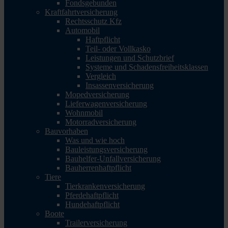
Fondsgebunden
Kraftfahrtversicherung
Rechtsschutz Kfz
Automobil
Haftpflicht
Teil- oder Vollkasko
Leistungen und Schutzbrief
Systeme und Schadensfreiheitsklassen
Vergleich
Insassenversicherung
Mopedversicherung
Lieferwagenversicherung
Wohnmobil
Motorradversicherung
Bauvorhaben
Was und wie hoch
Bauleistungsversicherung
Bauhelfer-Unfallversicherung
Bauherrenhaftpflicht
Tiere
Tierkrankenversicherung
Pferdehaftpflicht
Hundehaftpflicht
Boote
Trailerversicherung