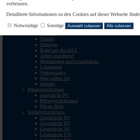
verbessern.
Reisen
Reise-Krankenv.
Detaillierte Informationen zu den Cookies auf dieser Webseite fin
Reiserücktritt
Reisegepäck
Notwendige
Sonstige
Auswahl zulassen
Alle zulassen
Rechtsschutz
Familien
Singles
Senioren
Rund um das KFZ
Arbeit und Beruf
Wohnungen und Grundstücke
Leistungen
Vertragsarten
Was sollten Sie
Internet
Pflegeabsicherung
gesetzliche PV
Pflegeversicherung
Pflege-Bahr
Sozialversicherung
Gesetzliche PV
Gesetzliche RV
Gesetzliche AV
Gesetzliche UV