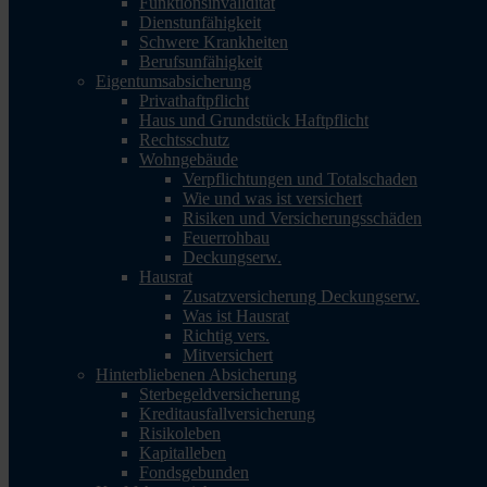
Funktionsinvalidität
Dienstunfähigkeit
Schwere Krankheiten
Berufsunfähigkeit
Eigentumsabsicherung
Privathaftpflicht
Haus und Grundstück Haftpflicht
Rechtsschutz
Wohngebäude
Verpflichtungen und Totalschaden
Wie und was ist versichert
Risiken und Versicherungsschäden
Feuerrohbau
Deckungserw.
Hausrat
Zusatzversicherung Deckungserw.
Was ist Hausrat
Richtig vers.
Mitversichert
Hinterbliebenen Absicherung
Sterbegeldversicherung
Kreditausfallversicherung
Risikoleben
Kapitalleben
Fondsgebunden