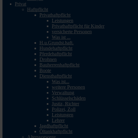
Privat
Haftpflicht
Privathaftpflicht
Leistungen
Privathaftpflicht für Kinder
versicherte Personen
Was ist ...
H.u.Grundst.haft.
Hundehaftpflicht
Pferdehaftpflicht
Drohnen
Bauherrenhaftpflicht
Boote
Diensthaftpflicht
Was ist...
weitere Personen
Verwaltung
Schlüsselschäden
Justiz, Richter
Polizei, Zoll
Leistungen
Lehrer
Jagdhaftpflicht
Öltankhaftpflicht
Altersvorsorge