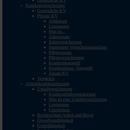
Gesetzliche KV
Krankenversicherung
Gesetzliche KV
Private KV
Ambulant
Leistungen
Was ist...
Zahnzusatz
Zahnversicherung
Stationärer Versicherungsschutz
Pflegezusatz
Pflegeversicherung
Krankentagegeld
Krankenhaus- Tagegeld
Zusatz KV
Vergleich
Arbeitskraftabsicherung
Unfallversicherung
Kinderunfallversicherung
Was ist eine Unfallversicherung
Leistungen
Gliedertaxe
Rechtsschutz Arbeit und Beruf
Erwerbsunfähigkeit
Grundfähigkeit