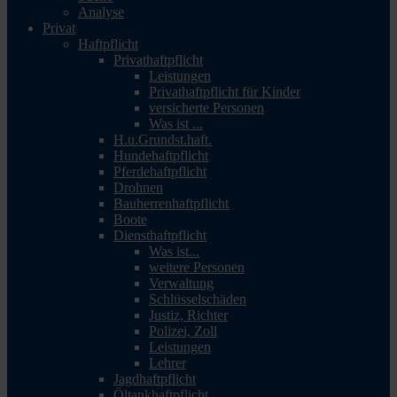
Analyse
Privat
Haftpflicht
Privathaftpflicht
Leistungen
Privathaftpflicht für Kinder
versicherte Personen
Was ist ...
H.u.Grundst.haft.
Hundehaftpflicht
Pferdehaftpflicht
Drohnen
Bauherrenhaftpflicht
Boote
Diensthaftpflicht
Was ist...
weitere Personen
Verwaltung
Schlüsselschäden
Justiz, Richter
Polizei, Zoll
Leistungen
Lehrer
Jagdhaftpflicht
Öltankhaftpflicht