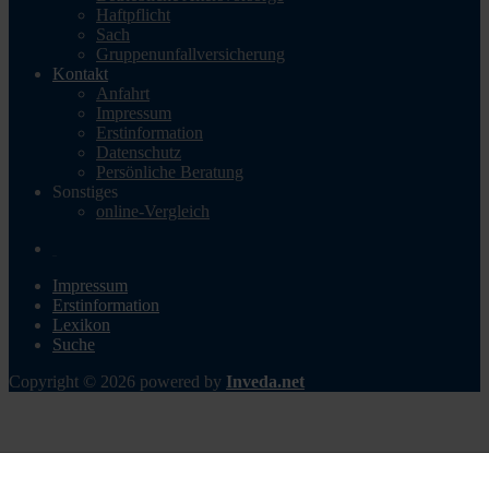
Haftpflicht
Sach
Gruppenunfallversicherung
Kontakt
Anfahrt
Impressum
Erstinformation
Datenschutz
Persönliche Beratung
Sonstiges
online-Vergleich
Impressum
Erstinformation
Lexikon
Suche
Copyright © 2026 powered by
Inveda.net