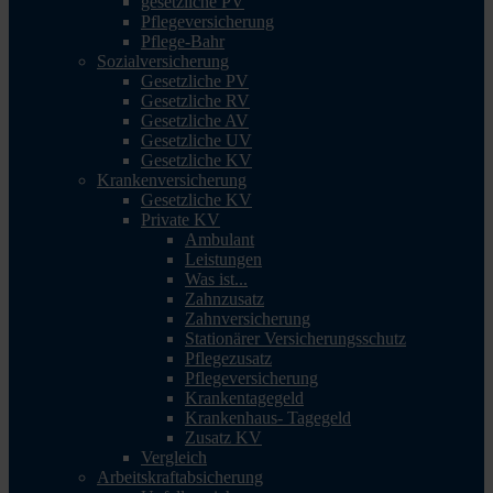
gesetzliche PV
Pflegeversicherung
Pflege-Bahr
Sozialversicherung
Gesetzliche PV
Gesetzliche RV
Gesetzliche AV
Gesetzliche UV
Gesetzliche KV
Krankenversicherung
Gesetzliche KV
Private KV
Ambulant
Leistungen
Was ist...
Zahnzusatz
Zahnversicherung
Stationärer Versicherungsschutz
Pflegezusatz
Pflegeversicherung
Krankentagegeld
Krankenhaus- Tagegeld
Zusatz KV
Vergleich
Arbeitskraftabsicherung