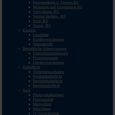
Personenkreis u. Firmen-RS
Wohnung und Grundstück-RS
Verwaltung- RS
Vertrag,Sachen - RS
Straf- RS
Steuer- RS
Kaution
Liquidität
Kreditversicherung
Warenkredit
Betriebliche Altersvorsorge
Unterstützungskassen
Pensionszusage
Direktversicherung
Haftpflicht
Vermögensschäden
Produkthaftpflicht
Betriebshaftpflicht
Berufshaftpflicht
Sach
Photovoltaikanlage
Praxisausfall
Mietverlust
Maschinen
IT-Versicherung