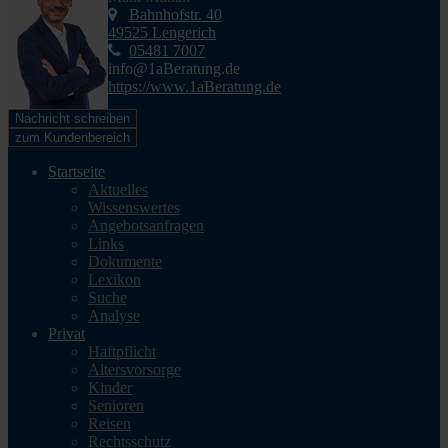
Bahnhofstr. 40
49525 Lengerich
05481 7007
info@1aBeratung.de
https://www.1aBeratung.de
Nachricht schreiben
zum Kundenbereich
Startseite
Aktuelles
Wissenswertes
Angebotsanfragen
Links
Dokumente
Lexikon
Suche
Analyse
Privat
Haftpflicht
Altersvorsorge
Kinder
Senioren
Reisen
Rechtsschutz