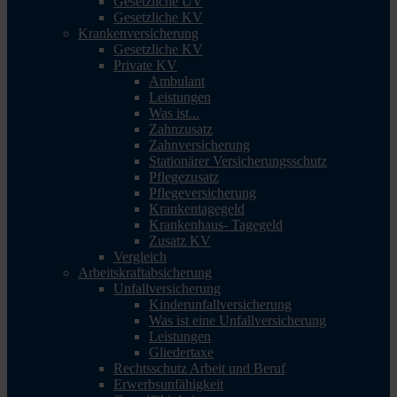
Gesetzliche UV
Gesetzliche KV
Krankenversicherung
Gesetzliche KV
Private KV
Ambulant
Leistungen
Was ist...
Zahnzusatz
Zahnversicherung
Stationärer Versicherungsschutz
Pflegezusatz
Pflegeversicherung
Krankentagegeld
Krankenhaus- Tagegeld
Zusatz KV
Vergleich
Arbeitskraftabsicherung
Unfallversicherung
Kinderunfallversicherung
Was ist eine Unfallversicherung
Leistungen
Gliedertaxe
Rechtsschutz Arbeit und Beruf
Erwerbsunfähigkeit