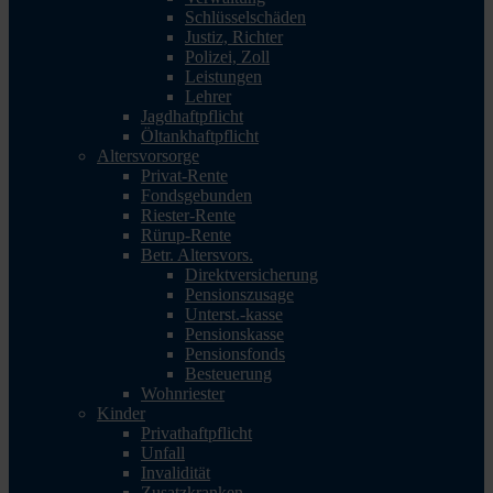
Schlüsselschäden
Justiz, Richter
Polizei, Zoll
Leistungen
Lehrer
Jagdhaftpflicht
Öltankhaftpflicht
Altersvorsorge
Privat-Rente
Fondsgebunden
Riester-Rente
Rürup-Rente
Betr. Altersvors.
Direktversicherung
Pensionszusage
Unterst.-kasse
Pensionskasse
Pensionsfonds
Besteuerung
Wohnriester
Kinder
Privathaftpflicht
Unfall
Invalidität
Zusatzkranken