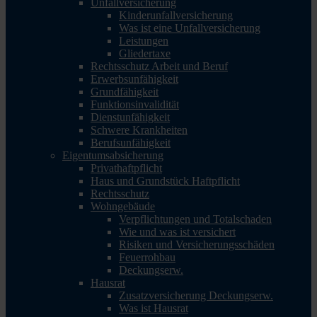
Unfallversicherung
Kinderunfallversicherung
Was ist eine Unfallversicherung
Leistungen
Gliedertaxe
Rechtsschutz Arbeit und Beruf
Erwerbsunfähigkeit
Grundfähigkeit
Funktionsinvalidität
Dienstunfähigkeit
Schwere Krankheiten
Berufsunfähigkeit
Eigentumsabsicherung
Privathaftpflicht
Haus und Grundstück Haftpflicht
Rechtsschutz
Wohngebäude
Verpflichtungen und Totalschaden
Wie und was ist versichert
Risiken und Versicherungsschäden
Feuerrohbau
Deckungserw.
Hausrat
Zusatzversicherung Deckungserw.
Was ist Hausrat