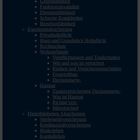
Grundfähigkeit
Funktionsinvalidität
Dienstunfähigkeit
Schwere Krankheiten
Berufsunfähigkeit
Eigentumsabsicherung
Privathaftpflicht
Haus und Grundstück Haftpflicht
Rechtsschutz
Wohngebäude
Verpflichtungen und Totalschaden
Wie und was ist versichert
Risiken und Versicherungsschäden
Feuerrohbau
Deckungserw.
Hausrat
Zusatzversicherung Deckungserw.
Was ist Hausrat
Richtig vers.
Mitversichert
Hinterbliebenen Absicherung
Sterbegeldversicherung
Kreditausfallversicherung
Risikoleben
Kapitalleben