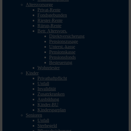
Altersvorsorge
Privat-Rente
Fondsgebunden
Riester-Rente
Rürup-Rente
Betr. Altersvors.
Direktversicherung
Pensionszusage
Unterst.-kasse
Pensionskasse
Pensionsfonds
Besteuerung
Wohnriester
Kinder
Privathaftpflicht
Unfall
Invalidität
Zusatzkranken
Ausbildung
Kinder-BU
Kindersparplan
Senioren
Unfall
Sterbegeld
Pflegeabsicherung