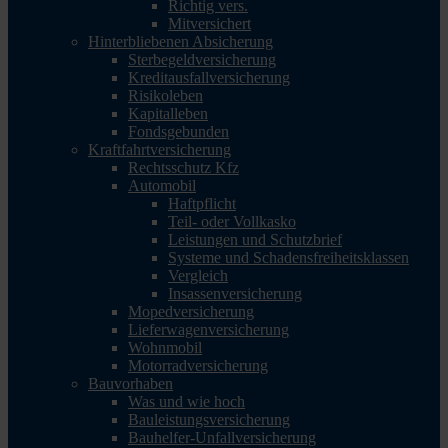
Richtig vers.
Mitversichert
Hinterbliebenen Absicherung
Sterbegeldversicherung
Kreditausfallversicherung
Risikoleben
Kapitalleben
Fondsgebunden
Kraftfahrtversicherung
Rechtsschutz Kfz
Automobil
Haftpflicht
Teil- oder Vollkasko
Leistungen und Schutzbrief
Systeme und Schadensfreiheitsklassen
Vergleich
Insassenversicherung
Mopedversicherung
Lieferwagenversicherung
Wohnmobil
Motorradversicherung
Bauvorhaben
Was und wie hoch
Bauleistungsversicherung
Bauhelfer-Unfallversicherung