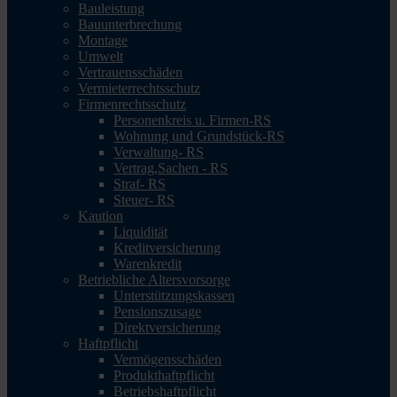
Bauleistung
Bauunterbrechung
Montage
Umwelt
Vertrauensschäden
Vermieterrechtsschutz
Firmenrechtsschutz
Personenkreis u. Firmen-RS
Wohnung und Grundstück-RS
Verwaltung- RS
Vertrag,Sachen - RS
Straf- RS
Steuer- RS
Kaution
Liquidität
Kreditversicherung
Warenkredit
Betriebliche Altersvorsorge
Unterstützungskassen
Pensionszusage
Direktversicherung
Haftpflicht
Vermögensschäden
Produkthaftpflicht
Betriebshaftpflicht