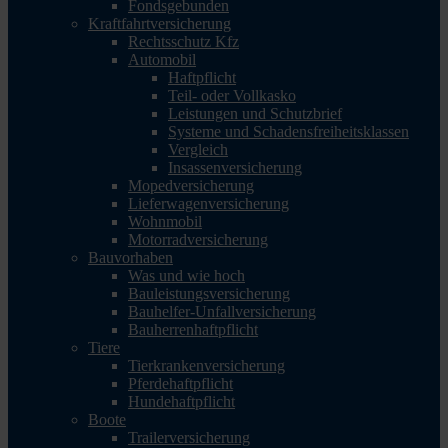
Fondsgebunden
Kraftfahrtversicherung
Rechtsschutz Kfz
Automobil
Haftpflicht
Teil- oder Vollkasko
Leistungen und Schutzbrief
Systeme und Schadensfreiheitsklassen
Vergleich
Insassenversicherung
Mopedversicherung
Lieferwagenversicherung
Wohnmobil
Motorradversicherung
Bauvorhaben
Was und wie hoch
Bauleistungsversicherung
Bauhelfer-Unfallversicherung
Bauherrenhaftpflicht
Tiere
Tierkrankenversicherung
Pferdehaftpflicht
Hundehaftpflicht
Boote
Trailerversicherung