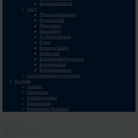
Berufshaftpflicht
Sach
Photovoltaikanlage
Praxisausfall
Mietverlust
Maschinen
IT-Versicherung
Feuer
Ertragsschaden
Elektronik
Betriebsunterbrechung
Betriebsinhalt
Betriebsgebäude
Gruppenunfallversicherung
Kontakt
Anfahrt
Impressum
Erstinformation
Datenschutz
Persönliche Beratung
Was und wie hoch wird
versichert?