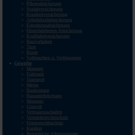
Pflegeabsicherung
Sozialversicherung
Krankenversicherung
Arbeitskraftabsicherung
Eigentumsabsicherung
Hinterbliebenen Absicherung
Kraftfahrtversicherung
Bauvorhaben
Tiere
Boote
Vollmachten u. Verfügungen
Gewerbe
Manager
Fuhrpark
Transport
Messe
Bauleistung
Bauunterbrechung
Montage
Umwelt
Vertrauensschäden
Vermieterrechtsschutz
Firmenrechtsschutz
Kaution
Betriebliche Altersvorsorge