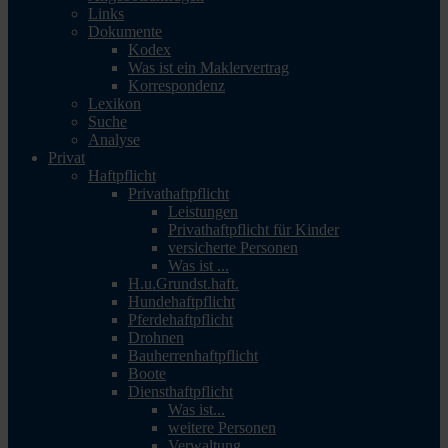
Links
Dokumente
Kodex
Was ist ein Maklervertrag
Korrespondenz
Lexikon
Suche
Analyse
Privat
Haftpflicht
Privathaftpflicht
Leistungen
Privathaftpflicht für Kinder
versicherte Personen
Was ist ...
H.u.Grundst.haft.
Hundehaftpflicht
Pferdehaftpflicht
Drohnen
Bauherrenhaftpflicht
Boote
Diensthaftpflicht
Was ist...
weitere Personen
Verwaltung