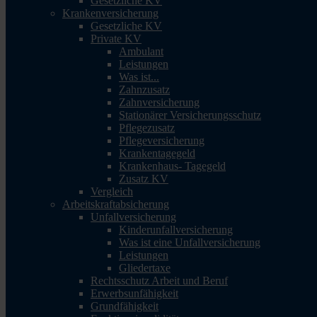
Gesetzliche KV
Krankenversicherung
Gesetzliche KV
Private KV
Ambulant
Leistungen
Was ist...
Zahnzusatz
Zahnversicherung
Stationärer Versicherungsschutz
Pflegezusatz
Pflegeversicherung
Krankentagegeld
Krankenhaus- Tagegeld
Zusatz KV
Vergleich
Arbeitskraftabsicherung
Unfallversicherung
Kinderunfallversicherung
Was ist eine Unfallversicherung
Leistungen
Gliedertaxe
Rechtsschutz Arbeit und Beruf
Erwerbsunfähigkeit
Grundfähigkeit