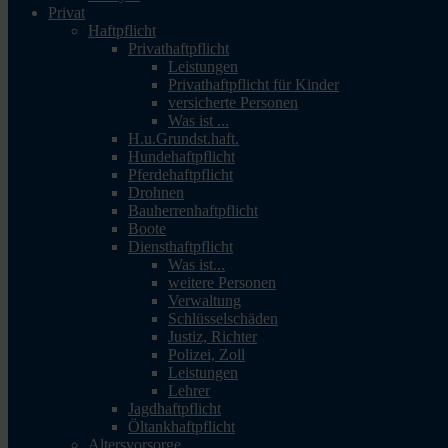
Privat
Haftpflicht
Privathaftpflicht
Leistungen
Privathaftpflicht für Kinder
versicherte Personen
Was ist ...
H.u.Grundst.haft.
Hundehaftpflicht
Pferdehaftpflicht
Drohnen
Bauherrenhaftpflicht
Boote
Diensthaftpflicht
Was ist...
weitere Personen
Verwaltung
Schlüsselschäden
Justiz, Richter
Polizei, Zoll
Leistungen
Lehrer
Jagdhaftpflicht
Öltankhaftpflicht
Altersvorsorge