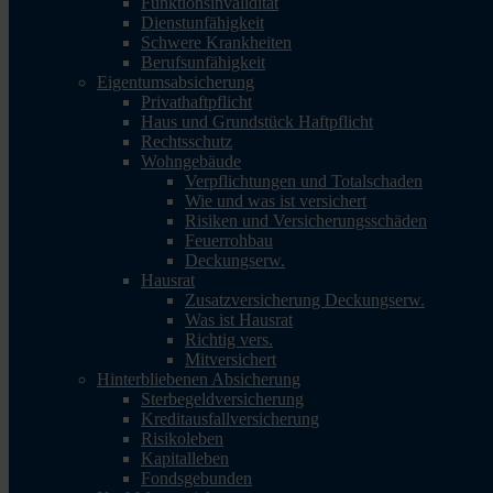
Funktionsinvalidität
Dienstunfähigkeit
Schwere Krankheiten
Berufsunfähigkeit
Eigentumsabsicherung
Privathaftpflicht
Haus und Grundstück Haftpflicht
Rechtsschutz
Wohngebäude
Verpflichtungen und Totalschaden
Wie und was ist versichert
Risiken und Versicherungsschäden
Feuerrohbau
Deckungserw.
Hausrat
Zusatzversicherung Deckungserw.
Was ist Hausrat
Richtig vers.
Mitversichert
Hinterbliebenen Absicherung
Sterbegeldversicherung
Kreditausfallversicherung
Risikoleben
Kapitalleben
Fondsgebunden