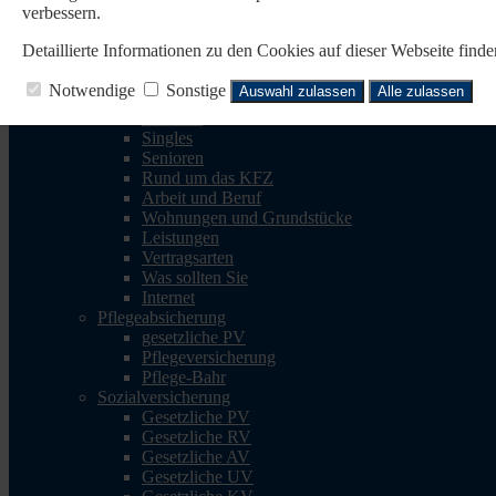
verbessern.
Reisen
Reise-Krankenv.
Detaillierte Informationen zu den Cookies auf dieser Webseite fin
Reiserücktritt
Reisegepäck
Notwendige
Sonstige
Auswahl zulassen
Alle zulassen
Rechtsschutz
Familien
Singles
Senioren
Rund um das KFZ
Arbeit und Beruf
Wohnungen und Grundstücke
Leistungen
Vertragsarten
Was sollten Sie
Internet
Pflegeabsicherung
gesetzliche PV
Pflegeversicherung
Pflege-Bahr
Sozialversicherung
Gesetzliche PV
Gesetzliche RV
Gesetzliche AV
Gesetzliche UV