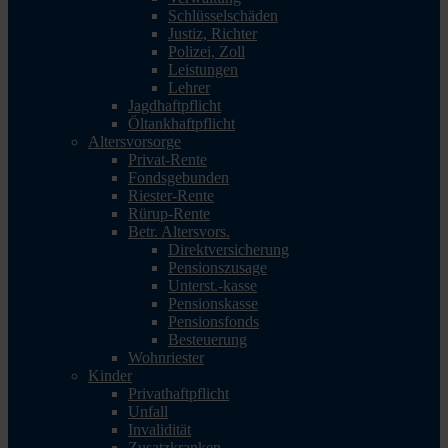
Schlüsselschäden
Justiz, Richter
Polizei, Zoll
Leistungen
Lehrer
Jagdhaftpflicht
Öltankhaftpflicht
Altersvorsorge
Privat-Rente
Fondsgebunden
Riester-Rente
Rürup-Rente
Betr. Altersvors.
Direktversicherung
Pensionszusage
Unterst.-kasse
Pensionskasse
Pensionsfonds
Besteuerung
Wohnriester
Kinder
Privathaftpflicht
Unfall
Invalidität
Zusatzkranken