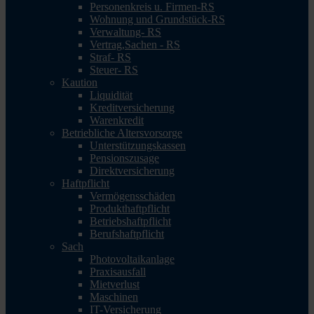
Personenkreis u. Firmen-RS
Wohnung und Grundstück-RS
Verwaltung- RS
Vertrag,Sachen - RS
Straf- RS
Steuer- RS
Kaution
Liquidität
Kreditversicherung
Warenkredit
Betriebliche Altersvorsorge
Unterstützungskassen
Pensionszusage
Direktversicherung
Haftpflicht
Vermögensschäden
Produkthaftpflicht
Betriebshaftpflicht
Berufshaftpflicht
Sach
Photovoltaikanlage
Praxisausfall
Mietverlust
Maschinen
IT-Versicherung