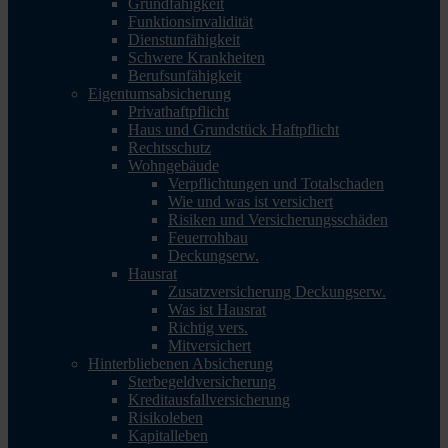
Grundfähigkeit
Funktionsinvalidität
Dienstunfähigkeit
Schwere Krankheiten
Berufsunfähigkeit
Eigentumsabsicherung
Privathaftpflicht
Haus und Grundstück Haftpflicht
Rechtsschutz
Wohngebäude
Verpflichtungen und Totalschaden
Wie und was ist versichert
Risiken und Versicherungsschäden
Feuerrohbau
Deckungserw.
Hausrat
Zusatzversicherung Deckungserw.
Was ist Hausrat
Richtig vers.
Mitversichert
Hinterbliebenen Absicherung
Sterbegeldversicherung
Kreditausfallversicherung
Risikoleben
Kapitalleben