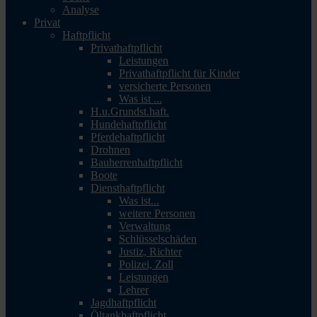
Analyse
Privat
Haftpflicht
Privathaftpflicht
Leistungen
Privathaftpflicht für Kinder
versicherte Personen
Was ist ...
H.u.Grundst.haft.
Hundehaftpflicht
Pferdehaftpflicht
Drohnen
Bauherrenhaftpflicht
Boote
Diensthaftpflicht
Was ist...
weitere Personen
Verwaltung
Schlüsselschäden
Justiz, Richter
Polizei, Zoll
Leistungen
Lehrer
Jagdhaftpflicht
Öltankhaftpflicht