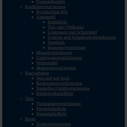
Fondsgebunden
Kraftfahrtversicherung
Rechtsschutz Kfz
Automobil
Haftpflicht
Teil- oder Vollkasko
Leistungen und Schutzbrief
Systeme und Schadensfreiheitsklassen
Vergleich
Insassenversicherung
Mopedversicherung
Lieferwagenversicherung
Wohnmobil
Motorradversicherung
Bauvorhaben
Was und wie hoch
Bauleistungsversicherung
Bauhelfer-Unfallversicherung
Bauherrenhaftpflicht
Tiere
Tierkrankenversicherung
Pferdehaftpflicht
Hundehaftpflicht
Boote
Trailerversicherung