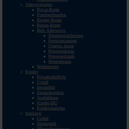
Altersvorsorge
Privat-Rente
Fondsgebunden
Riester-Rente
Rürup-Rente
Betr. Altersvors.
Direktversicherung
Pensionszusage
Unterst.-kasse
Pensionskasse
Pensionsfonds
Besteuerung
Wohnriester
Kinder
Privathaftpflicht
Unfall
Invalidität
Zusatzkranken
Ausbildung
Kinder-BU
Kindersparplan
Senioren
Unfall
Sterbegeld
Pflegeabsicherung