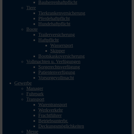
Bauherrenhaftpflicht
Tiere
Tierkrankenversicherung
Pferdehaftpflicht
Hundehaftpflicht
Boote
Trailerversicherung
Haftpflicht
Wassersport
Skipper
Bootskaskoversicherung
Vollmachten u. Verfügungen
Sorgerechtsverfügung
Patientenverfügung
Vorsorgevollmacht
Gewerbe
Manager
Fuhrpark
Transport
Warentransport
Werkverkehr
Frachtführer
Betriebsunterbr.
Deckungsmöglichkeiten
Messe