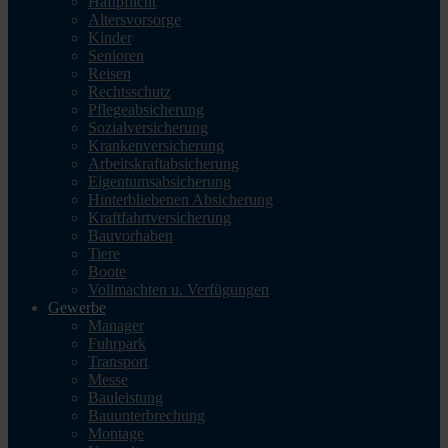
Haftpflicht
Altersvorsorge
Kinder
Senioren
Reisen
Rechtsschutz
Pflegeabsicherung
Sozialversicherung
Krankenversicherung
Arbeitskraftabsicherung
Eigentumsabsicherung
Hinterbliebenen Absicherung
Kraftfahrtversicherung
Bauvorhaben
Tiere
Boote
Vollmachten u. Verfügungen
Gewerbe
Manager
Fuhrpark
Transport
Messe
Bauleistung
Bauunterbrechung
Montage