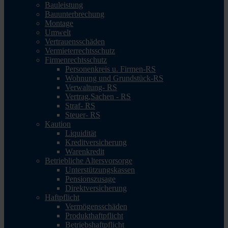
Bauleistung
Bauunterbrechung
Montage
Umwelt
Vertrauensschäden
Vermieterrechtsschutz
Firmenrechtsschutz
Personenkreis u. Firmen-RS
Wohnung und Grundstück-RS
Verwaltung- RS
Vertrag,Sachen - RS
Straf- RS
Steuer- RS
Kaution
Liquidität
Kreditversicherung
Warenkredit
Betriebliche Altersvorsorge
Unterstützungskassen
Pensionszusage
Direktversicherung
Haftpflicht
Vermögensschäden
Produkthaftpflicht
Betriebshaftpflicht