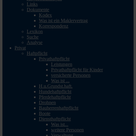
Links
Dokumente
Kodex
Was ist ein Maklervertrag
Korrespondenz
Lexikon
Suche
Analyse
Privat
Haftpflicht
Privathaftpflicht
Leistungen
Privathaftpflicht für Kinder
versicherte Personen
Was ist ...
H.u.Grundst.haft.
Hundehaftpflicht
Pferdehaftpflicht
Drohnen
Bauherrenhaftpflicht
Boote
Diensthaftpflicht
Was ist...
weitere Personen
Verwaltung