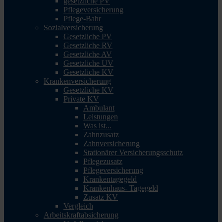
gesetzliche PV
Pflegeversicherung
Pflege-Bahr
Sozialversicherung
Gesetzliche PV
Gesetzliche RV
Gesetzliche AV
Gesetzliche UV
Gesetzliche KV
Krankenversicherung
Gesetzliche KV
Private KV
Ambulant
Leistungen
Was ist...
Zahnzusatz
Zahnversicherung
Stationärer Versicherungsschutz
Pflegezusatz
Pflegeversicherung
Krankentagegeld
Krankenhaus- Tagegeld
Zusatz KV
Vergleich
Arbeitskraftabsicherung