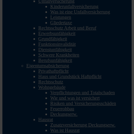
Unfallversicherung
Kinderunfallversicherung
Was ist eine Unfallversicherung
Leistungen
Gliedertaxe
Rechtsschutz Arbeit und Beruf
Erwerbsunfähigkeit
Grundfähigkeit
Funktionsinvalidität
Dienstunfähigkeit
Schwere Krankheiten
Berufsunfähigkeit
Eigentumsabsicherung
Privathaftpflicht
Haus und Grundstück Haftpflicht
Rechtsschutz
Wohngebäude
Verpflichtungen und Totalschaden
Wie und was ist versichert
Risiken und Versicherungsschäden
Feuerrohbau
Deckungserw.
Hausrat
Zusatzversicherung Deckungserw.
Was ist Hausrat