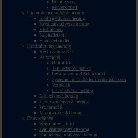
Richtig vers.
Mitversichert
Hinterbliebenen Absicherung
Sterbegeldversicherung
Kreditausfallversicherung
Risikoleben
Kapitalleben
Fondsgebunden
Kraftfahrtversicherung
Rechtsschutz Kfz
Automobil
Haftpflicht
Teil- oder Vollkasko
Leistungen und Schutzbrief
Systeme und Schadensfreiheitsklassen
Vergleich
Insassenversicherung
Mopedversicherung
Lieferwagenversicherung
Wohnmobil
Motorradversicherung
Bauvorhaben
Was und wie hoch
Bauleistungsversicherung
Bauhelfer-Unfallversicherung