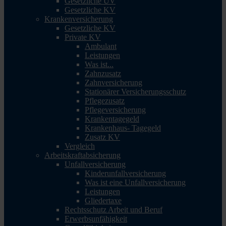
Gesetzliche UV
Gesetzliche KV
Krankenversicherung
Gesetzliche KV
Private KV
Ambulant
Leistungen
Was ist...
Zahnzusatz
Zahnversicherung
Stationärer Versicherungsschutz
Pflegezusatz
Pflegeversicherung
Krankentagegeld
Krankenhaus- Tagegeld
Zusatz KV
Vergleich
Arbeitskraftabsicherung
Unfallversicherung
Kinderunfallversicherung
Was ist eine Unfallversicherung
Leistungen
Gliedertaxe
Rechtsschutz Arbeit und Beruf
Erwerbsunfähigkeit