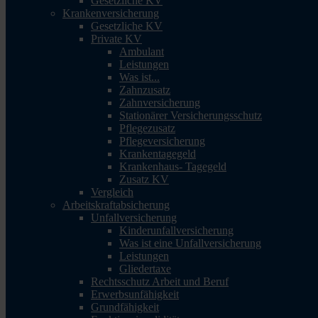
Gesetzliche KV
Krankenversicherung
Gesetzliche KV
Private KV
Ambulant
Leistungen
Was ist...
Zahnzusatz
Zahnversicherung
Stationärer Versicherungsschutz
Pflegezusatz
Pflegeversicherung
Krankentagegeld
Krankenhaus- Tagegeld
Zusatz KV
Vergleich
Arbeitskraftabsicherung
Unfallversicherung
Kinderunfallversicherung
Was ist eine Unfallversicherung
Leistungen
Gliedertaxe
Rechtsschutz Arbeit und Beruf
Erwerbsunfähigkeit
Grundfähigkeit