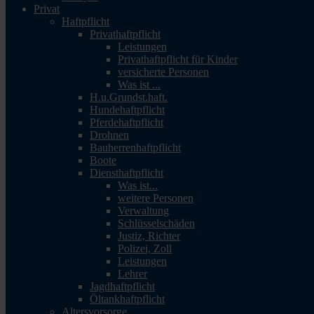
Privat
Haftpflicht
Privathaftpflicht
Leistungen
Privathaftpflicht für Kinder
versicherte Personen
Was ist ...
H.u.Grundst.haft.
Hundehaftpflicht
Pferdehaftpflicht
Drohnen
Bauherrenhaftpflicht
Boote
Diensthaftpflicht
Was ist...
weitere Personen
Verwaltung
Schlüsselschäden
Justiz, Richter
Polizei, Zoll
Leistungen
Lehrer
Jagdhaftpflicht
Öltankhaftpflicht
Altersvorsorge