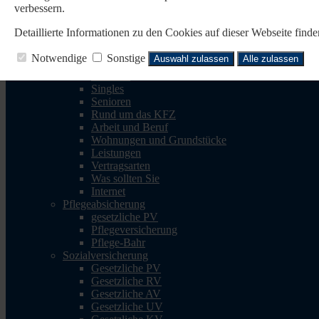
verbessern.
Reisen
Reise-Krankenv.
Detaillierte Informationen zu den Cookies auf dieser Webseite fin
Reiserücktritt
Reisegepäck
Notwendige
Sonstige
Auswahl zulassen
Alle zulassen
Rechtsschutz
Familien
Singles
Senioren
Rund um das KFZ
Arbeit und Beruf
Wohnungen und Grundstücke
Leistungen
Vertragsarten
Was sollten Sie
Internet
Pflegeabsicherung
gesetzliche PV
Pflegeversicherung
Pflege-Bahr
Sozialversicherung
Gesetzliche PV
Gesetzliche RV
Gesetzliche AV
Gesetzliche UV