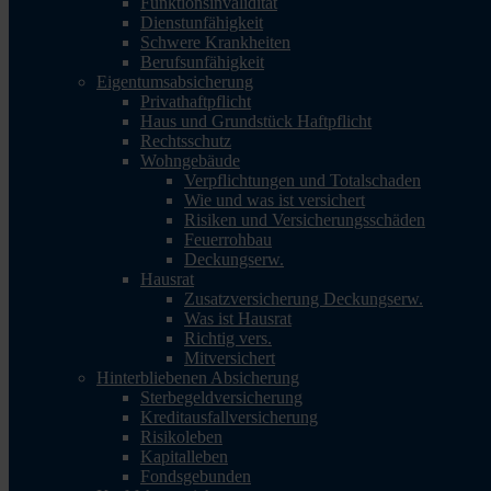
Funktionsinvalidität
Dienstunfähigkeit
Schwere Krankheiten
Berufsunfähigkeit
Eigentumsabsicherung
Privathaftpflicht
Haus und Grundstück Haftpflicht
Rechtsschutz
Wohngebäude
Verpflichtungen und Totalschaden
Wie und was ist versichert
Risiken und Versicherungsschäden
Feuerrohbau
Deckungserw.
Hausrat
Zusatzversicherung Deckungserw.
Was ist Hausrat
Richtig vers.
Mitversichert
Hinterbliebenen Absicherung
Sterbegeldversicherung
Kreditausfallversicherung
Risikoleben
Kapitalleben
Fondsgebunden