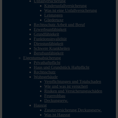
Unfallversicherung
Kinderunfallversicherung
Was ist eine Unfallversicherung
Leistungen
Gliedertaxe
Rechtsschutz Arbeit und Beruf
Erwerbsunfähigkeit
Grundfähigkeit
Funktionsinvalidität
Dienstunfähigkeit
Schwere Krankheiten
Berufsunfähigkeit
Eigentumsabsicherung
Privathaftpflicht
Haus und Grundstück Haftpflicht
Rechtsschutz
Wohngebäude
Verpflichtungen und Totalschaden
Wie und was ist versichert
Risiken und Versicherungsschäden
Feuerrohbau
Deckungserw.
Hausrat
Zusatzversicherung Deckungserw.
Was ist Hausrat