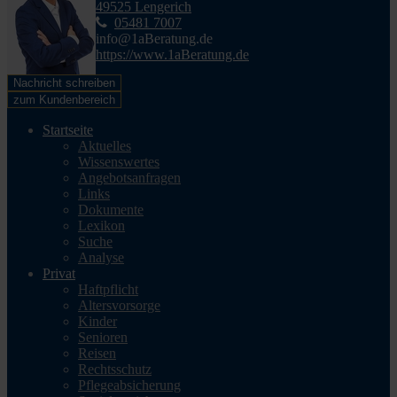
49525 Lengerich
05481 7007
info@1aBeratung.de
https://www.1aBeratung.de
Nachricht schreiben
zum Kundenbereich
Startseite
Aktuelles
Wissenswertes
Angebotsanfragen
Links
Dokumente
Lexikon
Suche
Analyse
Privat
Haftpflicht
Altersvorsorge
Kinder
Senioren
Reisen
Rechtsschutz
Pflegeabsicherung