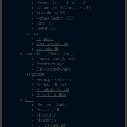
Personenkreis u. Firmen-RS
Wohnung und Grundstück-RS
Verwaltung- RS
Vertrag,Sachen - RS
Straf- RS
Steuer- RS
Kaution
Liquidität
Kreditversicherung
Warenkredit
Betriebliche Altersvorsorge
Unterstützungskassen
Pensionszusage
Direktversicherung
Haftpflicht
Vermögensschäden
Produkthaftpflicht
Betriebshaftpflicht
Berufshaftpflicht
Sach
Photovoltaikanlage
Praxisausfall
Mietverlust
Maschinen
IT-Versicherung