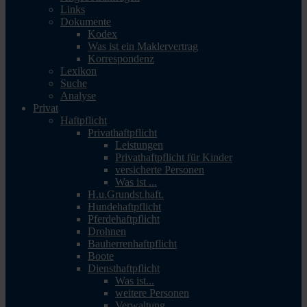
Links
Dokumente
Kodex
Was ist ein Maklervertrag
Korrespondenz
Lexikon
Suche
Analyse
Privat
Haftpflicht
Privathaftpflicht
Leistungen
Privathaftpflicht für Kinder
versicherte Personen
Was ist ...
H.u.Grundst.haft.
Hundehaftpflicht
Pferdehaftpflicht
Drohnen
Bauherrenhaftpflicht
Boote
Diensthaftpflicht
Was ist...
weitere Personen
Verwaltung