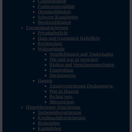
Grundfähigkeit
Funktionsinvalidität
Dienstunfähigkeit
Schwere Krankheiten
Berufsunfähigkeit
Eigentumsabsicherung
Privathaftpflicht
Haus und Grundstück Haftpflicht
Rechtsschutz
Wohngebäude
Verpflichtungen und Totalschaden
Wie und was ist versichert
Risiken und Versicherungsschäden
Feuerrohbau
Deckungserw.
Hausrat
Zusatzversicherung Deckungserw.
Was ist Hausrat
Richtig vers.
Mitversichert
Hinterbliebenen Absicherung
Sterbegeldversicherung
Kreditausfallversicherung
Risikoleben
Kapitalleben