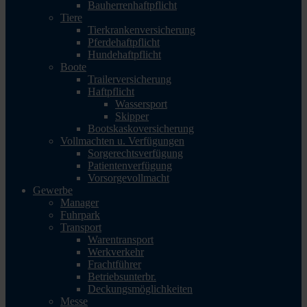
Bauherrenhaftpflicht
Tiere
Tierkrankenversicherung
Pferdehaftpflicht
Hundehaftpflicht
Boote
Trailerversicherung
Haftpflicht
Wassersport
Skipper
Bootskaskoversicherung
Vollmachten u. Verfügungen
Sorgerechtsverfügung
Patientenverfügung
Vorsorgevollmacht
Gewerbe
Manager
Fuhrpark
Transport
Warentransport
Werkverkehr
Frachtführer
Betriebsunterbr.
Deckungsmöglichkeiten
Messe