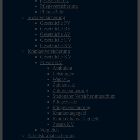
gesetzliche PV
Pflegeversicherung
Pflege-Bahr
Sozialversicherung
Gesetzliche PV
Gesetzliche RV
Gesetzliche AV
Gesetzliche UV
Gesetzliche KV
Krankenversicherung
Gesetzliche KV
Private KV
Ambulant
Leistungen
Was ist...
Zahnzusatz
Zahnversicherung
Stationärer Versicherungsschutz
Pflegezusatz
Pflegeversicherung
Krankentagegeld
Krankenhaus- Tagegeld
Zusatz KV
Vergleich
Arbeitskraftabsicherung