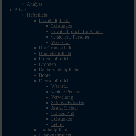
Analyse
Privat
Haftpflicht
Privathaftpflicht
Leistungen
Privathaftpflicht für Kinder
versicherte Personen
Was ist ...
H.u.Grundst.haft.
Hundehaftpflicht
Pferdehaftpflicht
Drohnen
Bauherrenhaftpflicht
Boote
Diensthaftpflicht
Was ist...
weitere Personen
Verwaltung
Schlüsselschäden
Justiz, Richter
Polizei, Zoll
Leistungen
Lehrer
Jagdhaftpflicht
Öltankhaftpflicht