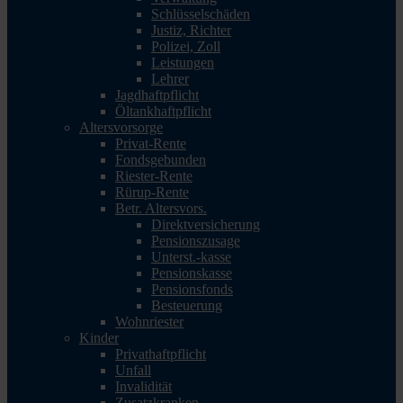
Schlüsselschäden
Justiz, Richter
Polizei, Zoll
Leistungen
Lehrer
Jagdhaftpflicht
Öltankhaftpflicht
Altersvorsorge
Privat-Rente
Fondsgebunden
Riester-Rente
Rürup-Rente
Betr. Altersvors.
Direktversicherung
Pensionszusage
Unterst.-kasse
Pensionskasse
Pensionsfonds
Besteuerung
Wohnriester
Kinder
Privathaftpflicht
Unfall
Invalidität
Zusatzkranken