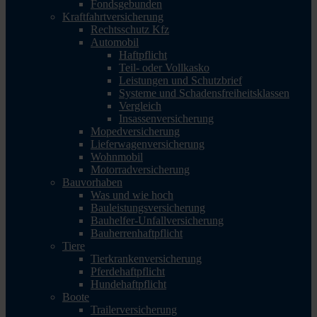
Fondsgebunden
Kraftfahrtversicherung
Rechtsschutz Kfz
Automobil
Haftpflicht
Teil- oder Vollkasko
Leistungen und Schutzbrief
Systeme und Schadensfreiheitsklassen
Vergleich
Insassenversicherung
Mopedversicherung
Lieferwagenversicherung
Wohnmobil
Motorradversicherung
Bauvorhaben
Was und wie hoch
Bauleistungsversicherung
Bauhelfer-Unfallversicherung
Bauherrenhaftpflicht
Tiere
Tierkrankenversicherung
Pferdehaftpflicht
Hundehaftpflicht
Boote
Trailerversicherung