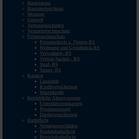
Bauleistung
Bauunterbrechung
Montage
Umwelt
Vertrauensschäden
Vermieterrechtsschutz
Firmenrechtsschutz
Personenkreis u. Firmen-RS
Wohnung und Grundstück-RS
Verwaltung- RS
Vertrag,Sachen - RS
Straf- RS
Steuer- RS
Kaution
Liquidität
Kreditversicherung
Warenkredit
Betriebliche Altersvorsorge
Unterstützungskassen
Pensionszusage
Direktversicherung
Haftpflicht
Vermögensschäden
Produkthaftpflicht
Betriebshaftpflicht