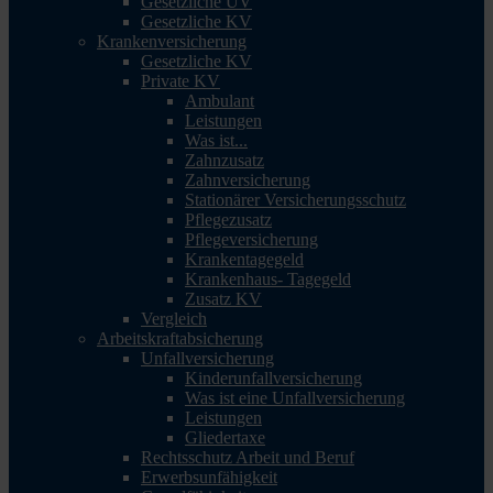
Gesetzliche UV
Gesetzliche KV
Krankenversicherung
Gesetzliche KV
Private KV
Ambulant
Leistungen
Was ist...
Zahnzusatz
Zahnversicherung
Stationärer Versicherungsschutz
Pflegezusatz
Pflegeversicherung
Krankentagegeld
Krankenhaus- Tagegeld
Zusatz KV
Vergleich
Arbeitskraftabsicherung
Unfallversicherung
Kinderunfallversicherung
Was ist eine Unfallversicherung
Leistungen
Gliedertaxe
Rechtsschutz Arbeit und Beruf
Erwerbsunfähigkeit