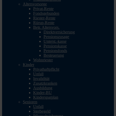
Altersvorsorge
Privat-Rente
Fondsgebunden
Riester-Rente
Rürup-Rente
Betr. Altersvors.
Direktversicherung
Pensionszusage
Unterst.-kasse
Pensionskasse
Pensionsfonds
Besteuerung
Wohnriester
Kinder
Privathaftpflicht
Unfall
Invalidität
Zusatzkranken
Ausbildung
Kinder-BU
Kindersparplan
Senioren
Unfall
Sterbegeld
Pflegeabsicherung