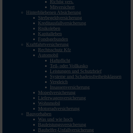
Richtig vers.
Mitversichert
Hinterbliebenen Absicherung
Sterbegeldversicherung
Kreditausfallversicherung
Risikoleben
Kapitalleben
Fondsgebunden
Kraftfahrtversicherung
Rechtsschutz Kfz
Automobil
Haftpflicht
Teil- oder Vollkasko
Leistungen und Schutzbrief
Systeme und Schadensfreiheitsklassen
Vergleich
Insassenversicherung
Mopedversicherung
Lieferwagenversicherung
Wohnmobil
Motorradversicherung
Bauvorhaben
Was und wie hoch
Bauleistungsversicherung
Bauhelfer-Unfallversicherung