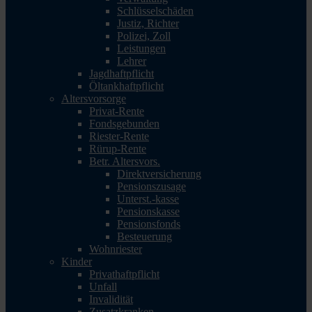
Schlüsselschäden
Justiz, Richter
Polizei, Zoll
Leistungen
Lehrer
Jagdhaftpflicht
Öltankhaftpflicht
Altersvorsorge
Privat-Rente
Fondsgebunden
Riester-Rente
Rürup-Rente
Betr. Altersvors.
Direktversicherung
Pensionszusage
Unterst.-kasse
Pensionskasse
Pensionsfonds
Besteuerung
Wohnriester
Kinder
Privathaftpflicht
Unfall
Invalidität
Zusatzkranken