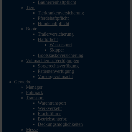
Bauherrenhaftpflicht
Tiere
Tierkrankenversicherung
Pferdehaftpflicht
Hundehaftpflicht
Boote
Trailerversicherung
Haftpflicht
Wassersport
Skipper
Bootskaskoversicherung
Vollmachten u. Verfügungen
Sorgerechtsverfügung
Patientenverfügung
Vorsorgevollmacht
Gewerbe
Manager
Fuhrpark
Transport
Warentransport
Werkverkehr
Frachtführer
Betriebsunterbr.
Deckungsmöglichkeiten
Messe