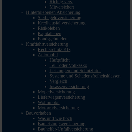
Richtig vers.
Mitversichert
Hinterbliebenen Absicherung
Sterbegeldversicherung
Kreditausfallversicherung
Risikoleben
Kapitalleben
Fondsgebunden
Kraftfahrtversicherung
Rechtsschutz Kfz
Automobil
Haftpflicht
Teil- oder Vollkasko
Leistungen und Schutzbrief
Systeme und Schadensfreiheitsklassen
Vergleich
Insassenversicherung
Mopedversicherung
Lieferwagenversicherung
Wohnmobil
Motorradversicherung
Bauvorhaben
Was und wie hoch
Bauleistungsversicherung
Bauhelfer-Unfallversicherung