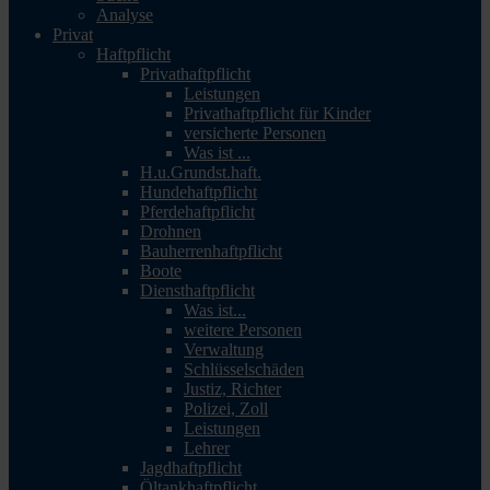
Analyse
Privat
Haftpflicht
Privathaftpflicht
Leistungen
Privathaftpflicht für Kinder
versicherte Personen
Was ist ...
H.u.Grundst.haft.
Hundehaftpflicht
Pferdehaftpflicht
Drohnen
Bauherrenhaftpflicht
Boote
Diensthaftpflicht
Was ist...
weitere Personen
Verwaltung
Schlüsselschäden
Justiz, Richter
Polizei, Zoll
Leistungen
Lehrer
Jagdhaftpflicht
Öltankhaftpflicht