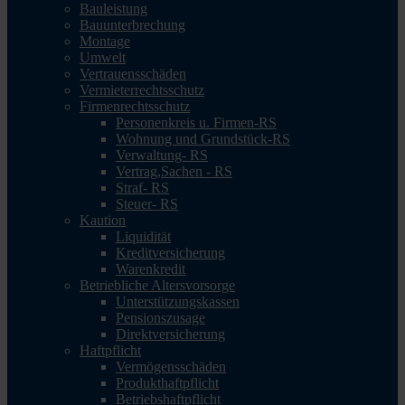
Bauleistung
Bauunterbrechung
Montage
Umwelt
Vertrauensschäden
Vermieterrechtsschutz
Firmenrechtsschutz
Personenkreis u. Firmen-RS
Wohnung und Grundstück-RS
Verwaltung- RS
Vertrag,Sachen - RS
Straf- RS
Steuer- RS
Kaution
Liquidität
Kreditversicherung
Warenkredit
Betriebliche Altersvorsorge
Unterstützungskassen
Pensionszusage
Direktversicherung
Haftpflicht
Vermögensschäden
Produkthaftpflicht
Betriebshaftpflicht