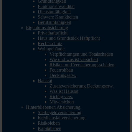
Grundfähigkeit
Funktionsinvalidität
Dienstunfähigkeit
Schwere Krankheiten
Berufsunfähigkeit
Eigentumsabsicherung
Privathaftpflicht
Haus und Grundstück Haftpflicht
Rechtsschutz
Wohngebäude
Verpflichtungen und Totalschaden
Wie und was ist versichert
Risiken und Versicherungsschäden
Feuerrohbau
Deckungserw.
Hausrat
Zusatzversicherung Deckungserw.
Was ist Hausrat
Richtig vers.
Mitversichert
Hinterbliebenen Absicherung
Sterbegeldversicherung
Kreditausfallversicherung
Risikoleben
Kapitalleben