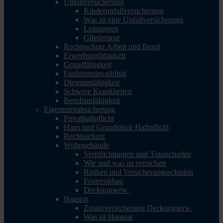
Unfallversicherung
Kinderunfallversicherung
Was ist eine Unfallversicherung
Leistungen
Gliedertaxe
Rechtsschutz Arbeit und Beruf
Erwerbsunfähigkeit
Grundfähigkeit
Funktionsinvalidität
Dienstunfähigkeit
Schwere Krankheiten
Berufsunfähigkeit
Eigentumsabsicherung
Privathaftpflicht
Haus und Grundstück Haftpflicht
Rechtsschutz
Wohngebäude
Verpflichtungen und Totalschaden
Wie und was ist versichert
Risiken und Versicherungsschäden
Feuerrohbau
Deckungserw.
Hausrat
Zusatzversicherung Deckungserw.
Was ist Hausrat