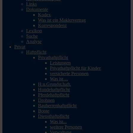
Links
Dokumente
Kodex
Was ist ein Maklervertrag
Korrespondenz
Lexikon
Suche
Analyse
Privat
Haftpflicht
Privathaftpflicht
Leistungen
Privathaftpflicht für Kinder
versicherte Personen
Was ist ...
H.u.Grundst.haft.
Hundehaftpflicht
Pferdehaftpflicht
Drohnen
Bauherrenhaftpflicht
Boote
Diensthaftpflicht
Was ist...
weitere Personen
Verwaltung