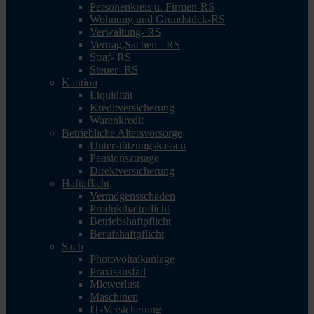
Personenkreis u. Firmen-RS
Wohnung und Grundstück-RS
Verwaltung- RS
Vertrag,Sachen - RS
Straf- RS
Steuer- RS
Kaution
Liquidität
Kreditversicherung
Warenkredit
Betriebliche Altersvorsorge
Unterstützungskassen
Pensionszusage
Direktversicherung
Haftpflicht
Vermögensschäden
Produkthaftpflicht
Betriebshaftpflicht
Berufshaftpflicht
Sach
Photovoltaikanlage
Praxisausfall
Mietverlust
Maschinen
IT-Versicherung