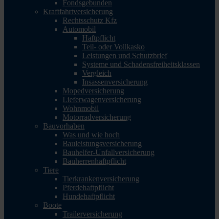
Fondsgebunden
Kraftfahrtversicherung
Rechtsschutz Kfz
Automobil
Haftpflicht
Teil- oder Vollkasko
Leistungen und Schutzbrief
Systeme und Schadensfreiheitsklassen
Vergleich
Insassenversicherung
Mopedversicherung
Lieferwagenversicherung
Wohnmobil
Motorradversicherung
Bauvorhaben
Was und wie hoch
Bauleistungsversicherung
Bauhelfer-Unfallversicherung
Bauherrenhaftpflicht
Tiere
Tierkrankenversicherung
Pferdehaftpflicht
Hundehaftpflicht
Boote
Trailerversicherung