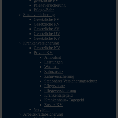
gesetzliche PV
Pflegeversicherung
Pflege-Bahr
Sozialversicherung
Gesetzliche PV
Gesetzliche RV
Gesetzliche AV
Gesetzliche UV
Gesetzliche KV
Krankenversicherung
Gesetzliche KV
Private KV
Ambulant
Leistungen
Was ist...
Zahnzusatz
Zahnversicherung
Stationärer Versicherungsschutz
Pflegezusatz
Pflegeversicherung
Krankentagegeld
Krankenhaus- Tagegeld
Zusatz KV
Vergleich
Arbeitskraftabsicherung