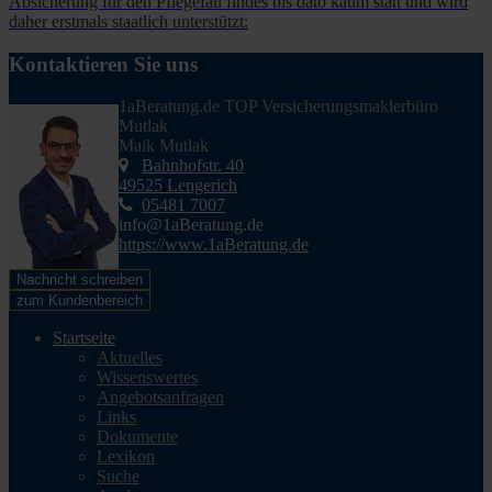
Absicherung für den Pflegefall findes bis dato kaum statt und wird
daher erstmals staatlich unterstützt:
Kontaktieren Sie uns
1aBeratung.de TOP Versicherungsmaklerbüro
Mutlak
Maik Mutlak
Bahnhofstr. 40
49525 Lengerich
05481 7007
info@1aBeratung.de
https://www.1aBeratung.de
Nachricht schreiben
zum Kundenbereich
Startseite
Aktuelles
Wissenswertes
Angebotsanfragen
Links
Dokumente
Lexikon
Suche