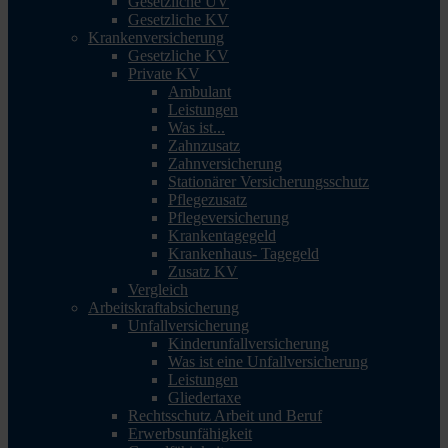
Gesetzliche UV
Gesetzliche KV
Krankenversicherung
Gesetzliche KV
Private KV
Ambulant
Leistungen
Was ist...
Zahnzusatz
Zahnversicherung
Stationärer Versicherungsschutz
Pflegezusatz
Pflegeversicherung
Krankentagegeld
Krankenhaus- Tagegeld
Zusatz KV
Vergleich
Arbeitskraftabsicherung
Unfallversicherung
Kinderunfallversicherung
Was ist eine Unfallversicherung
Leistungen
Gliedertaxe
Rechtsschutz Arbeit und Beruf
Erwerbsunfähigkeit