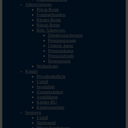
Altersvorsorge
Privat-Rente
Fondsgebunden
Riester-Rente
Rürup-Rente
Betr. Altersvors.
Direktversicherung
Pensionszusage
Unterst.-kasse
Pensionskasse
Pensionsfonds
Besteuerung
Wohnriester
Kinder
Privathaftpflicht
Unfall
Invalidität
Zusatzkranken
Ausbildung
Kinder-BU
Kindersparplan
Senioren
Unfall
Sterbegeld
Pflegeabsicherung