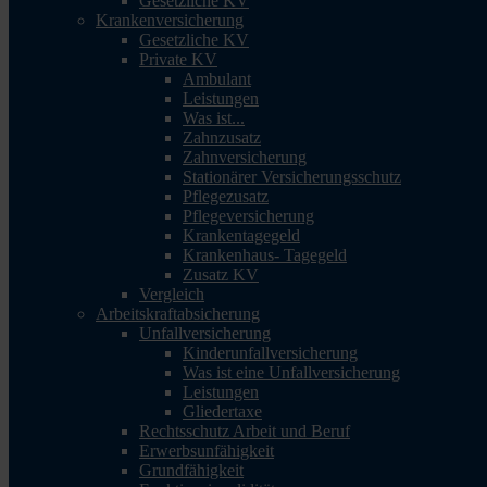
Gesetzliche KV
Krankenversicherung
Gesetzliche KV
Private KV
Ambulant
Leistungen
Was ist...
Zahnzusatz
Zahnversicherung
Stationärer Versicherungsschutz
Pflegezusatz
Pflegeversicherung
Krankentagegeld
Krankenhaus- Tagegeld
Zusatz KV
Vergleich
Arbeitskraftabsicherung
Unfallversicherung
Kinderunfallversicherung
Was ist eine Unfallversicherung
Leistungen
Gliedertaxe
Rechtsschutz Arbeit und Beruf
Erwerbsunfähigkeit
Grundfähigkeit