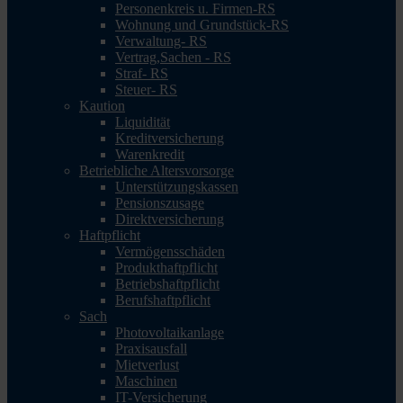
Personenkreis u. Firmen-RS
Wohnung und Grundstück-RS
Verwaltung- RS
Vertrag,Sachen - RS
Straf- RS
Steuer- RS
Kaution
Liquidität
Kreditversicherung
Warenkredit
Betriebliche Altersvorsorge
Unterstützungskassen
Pensionszusage
Direktversicherung
Haftpflicht
Vermögensschäden
Produkthaftpflicht
Betriebshaftpflicht
Berufshaftpflicht
Sach
Photovoltaikanlage
Praxisausfall
Mietverlust
Maschinen
IT-Versicherung