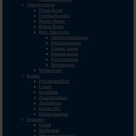
Altersvorsorge
Privat-Rente
Fondsgebunden
Riester-Rente
Rürup-Rente
Betr. Altersvors.
Direktversicherung
Pensionszusage
Unterst.-kasse
Pensionskasse
Pensionsfonds
Besteuerung
Wohnriester
Kinder
Privathaftpflicht
Unfall
Invalidität
Zusatzkranken
Ausbildung
Kinder-BU
Kindersparplan
Senioren
Unfall
Sterbegeld
Pflegeabsicherung