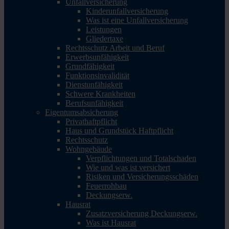
Unfallversicherung
Kinderunfallversicherung
Was ist eine Unfallversicherung
Leistungen
Gliedertaxe
Rechtsschutz Arbeit und Beruf
Erwerbsunfähigkeit
Grundfähigkeit
Funktionsinvalidität
Dienstunfähigkeit
Schwere Krankheiten
Berufsunfähigkeit
Eigentumsabsicherung
Privathaftpflicht
Haus und Grundstück Haftpflicht
Rechtsschutz
Wohngebäude
Verpflichtungen und Totalschaden
Wie und was ist versichert
Risiken und Versicherungsschäden
Feuerrohbau
Deckungserw.
Hausrat
Zusatzversicherung Deckungserw.
Was ist Hausrat