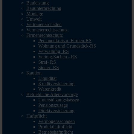
Bauleistung
Bauunterbrechung
Montage
Umwelt
Vertrauensschäden
Vermieterrechtsschutz
Firmenrechtsschutz
Personenkreis u. Firmen-RS
Wohnung und Grundstück-RS
Verwaltung- RS
Vertrag,Sachen - RS
Straf- RS
Steuer- RS
Kaution
Liquidität
Kreditversicherung
Warenkredit
Betriebliche Altersvorsorge
Unterstützungskassen
Pensionszusage
Direktversicherung
Haftpflicht
Vermögensschäden
Produkthaftpflicht
Betriebshaftpflicht