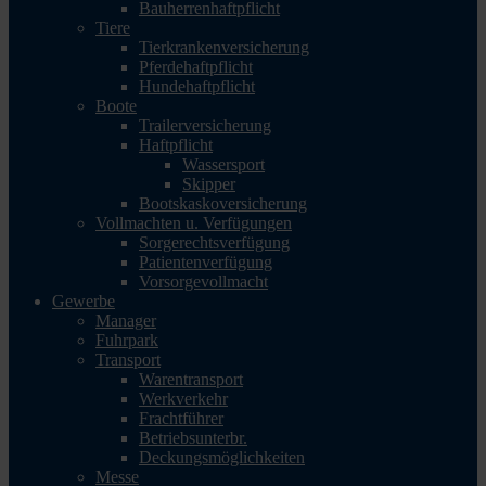
Bauherrenhaftpflicht
Tiere
Tierkrankenversicherung
Pferdehaftpflicht
Hundehaftpflicht
Boote
Trailerversicherung
Haftpflicht
Wassersport
Skipper
Bootskaskoversicherung
Vollmachten u. Verfügungen
Sorgerechtsverfügung
Patientenverfügung
Vorsorgevollmacht
Gewerbe
Manager
Fuhrpark
Transport
Warentransport
Werkverkehr
Frachtführer
Betriebsunterbr.
Deckungsmöglichkeiten
Messe