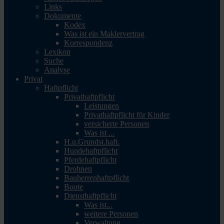
Links
Dokumente
Kodex
Was ist ein Maklervertrag
Korrespondenz
Lexikon
Suche
Analyse
Privat
Haftpflicht
Privathaftpflicht
Leistungen
Privathaftpflicht für Kinder
versicherte Personen
Was ist ...
H.u.Grundst.haft.
Hundehaftpflicht
Pferdehaftpflicht
Drohnen
Bauherrenhaftpflicht
Boote
Diensthaftpflicht
Was ist...
weitere Personen
Verwaltung