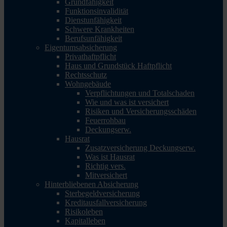
Grundfähigkeit
Funktionsinvalidität
Dienstunfähigkeit
Schwere Krankheiten
Berufsunfähigkeit
Eigentumsabsicherung
Privathaftpflicht
Haus und Grundstück Haftpflicht
Rechtsschutz
Wohngebäude
Verpflichtungen und Totalschaden
Wie und was ist versichert
Risiken und Versicherungsschäden
Feuerrohbau
Deckungserw.
Hausrat
Zusatzversicherung Deckungserw.
Was ist Hausrat
Richtig vers.
Mitversichert
Hinterbliebenen Absicherung
Sterbegeldversicherung
Kreditausfallversicherung
Risikoleben
Kapitalleben