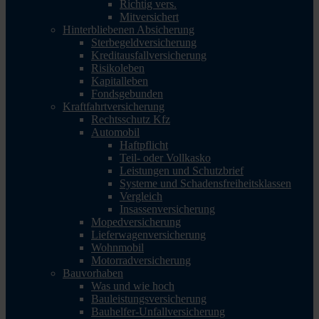
Richtig vers.
Mitversichert
Hinterbliebenen Absicherung
Sterbegeldversicherung
Kreditausfallversicherung
Risikoleben
Kapitalleben
Fondsgebunden
Kraftfahrtversicherung
Rechtsschutz Kfz
Automobil
Haftpflicht
Teil- oder Vollkasko
Leistungen und Schutzbrief
Systeme und Schadensfreiheitsklassen
Vergleich
Insassenversicherung
Mopedversicherung
Lieferwagenversicherung
Wohnmobil
Motorradversicherung
Bauvorhaben
Was und wie hoch
Bauleistungsversicherung
Bauhelfer-Unfallversicherung