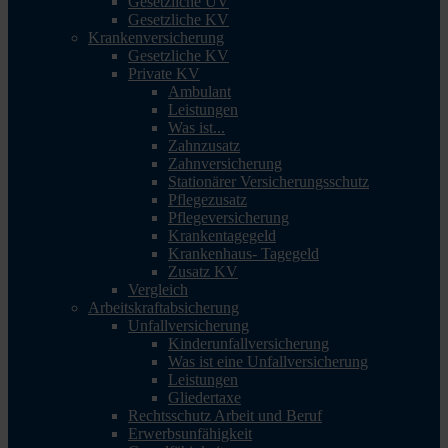
Gesetzliche UV
Gesetzliche KV
Krankenversicherung
Gesetzliche KV
Private KV
Ambulant
Leistungen
Was ist...
Zahnzusatz
Zahnversicherung
Stationärer Versicherungsschutz
Pflegezusatz
Pflegeversicherung
Krankentagegeld
Krankenhaus- Tagegeld
Zusatz KV
Vergleich
Arbeitskraftabsicherung
Unfallversicherung
Kinderunfallversicherung
Was ist eine Unfallversicherung
Leistungen
Gliedertaxe
Rechtsschutz Arbeit und Beruf
Erwerbsunfähigkeit