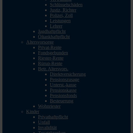
Schlüsselschäden
Justiz, Richter
Polizei, Zoll
Leistungen
Lehrer
Jagdhaftpflicht
Öltankhaftpflicht
Altersvorsorge
Privat-Rente
Fondsgebunden
Riester-Rente
Rürup-Rente
Betr. Altersvors.
Direktversicherung
Pensionszusage
Unterst.-kasse
Pensionskasse
Pensionsfonds
Besteuerung
Wohnriester
Kinder
Privathaftpflicht
Unfall
Invalidität
Zusatzkranken