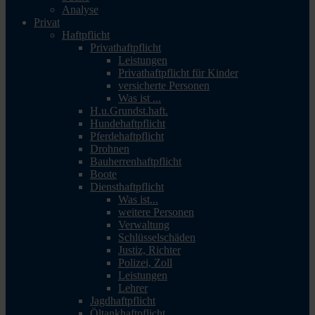
Analyse
Privat
Haftpflicht
Privathaftpflicht
Leistungen
Privathaftpflicht für Kinder
versicherte Personen
Was ist ...
H.u.Grundst.haft.
Hundehaftpflicht
Pferdehaftpflicht
Drohnen
Bauherrenhaftpflicht
Boote
Diensthaftpflicht
Was ist...
weitere Personen
Verwaltung
Schlüsselschäden
Justiz, Richter
Polizei, Zoll
Leistungen
Lehrer
Jagdhaftpflicht
Öltankhaftpflicht