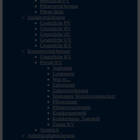
gesetzliche PV
Pflegeversicherung
Pflege-Bahr
Sozialversicherung
Gesetzliche PV
Gesetzliche RV
Gesetzliche AV
Gesetzliche UV
Gesetzliche KV
Krankenversicherung
Gesetzliche KV
Private KV
Ambulant
Leistungen
Was ist...
Zahnzusatz
Zahnversicherung
Stationärer Versicherungsschutz
Pflegezusatz
Pflegeversicherung
Krankentagegeld
Krankenhaus- Tagegeld
Zusatz KV
Vergleich
Arbeitskraftabsicherung