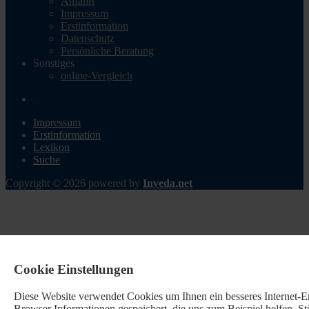
Anfahrt
Impressum
Erstinformation
Datenschutz
Persönliche Beratung
Sonstiges
online-Vergleich
Impressum
Erstinformation
Lexikon
Suche
Copyright © 2026 powered by
Inveda.net
Cookie Einstellungen
Diese Website verwendet Cookies u
m Ihnen ein besseres Internet-
Browser Informationen gespeichert, die uns zum Beispiel helfen, 