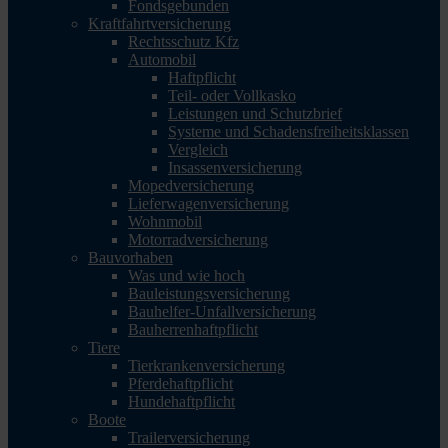
Fondsgebunden
Kraftfahrtversicherung
Rechtsschutz Kfz
Automobil
Haftpflicht
Teil- oder Vollkasko
Leistungen und Schutzbrief
Systeme und Schadensfreiheitsklassen
Vergleich
Insassenversicherung
Mopedversicherung
Lieferwagenversicherung
Wohnmobil
Motorradversicherung
Bauvorhaben
Was und wie hoch
Bauleistungsversicherung
Bauhelfer-Unfallversicherung
Bauherrenhaftpflicht
Tiere
Tierkrankenversicherung
Pferdehaftpflicht
Hundehaftpflicht
Boote
Trailerversicherung