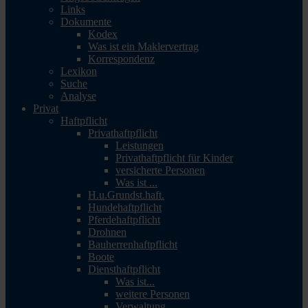
Links
Dokumente
Kodex
Was ist ein Maklervertrag
Korrespondenz
Lexikon
Suche
Analyse
Privat
Haftpflicht
Privathaftpflicht
Leistungen
Privathaftpflicht für Kinder
versicherte Personen
Was ist ...
H.u.Grundst.haft.
Hundehaftpflicht
Pferdehaftpflicht
Drohnen
Bauherrenhaftpflicht
Boote
Diensthaftpflicht
Was ist...
weitere Personen
Verwaltung