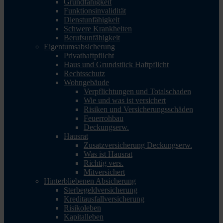
Grundfähigkeit
Funktionsinvalidität
Dienstunfähigkeit
Schwere Krankheiten
Berufsunfähigkeit
Eigentumsabsicherung
Privathaftpflicht
Haus und Grundstück Haftpflicht
Rechtsschutz
Wohngebäude
Verpflichtungen und Totalschaden
Wie und was ist versichert
Risiken und Versicherungsschäden
Feuerrohbau
Deckungserw.
Hausrat
Zusatzversicherung Deckungserw.
Was ist Hausrat
Richtig vers.
Mitversichert
Hinterbliebenen Absicherung
Sterbegeldversicherung
Kreditausfallversicherung
Risikoleben
Kapitalleben