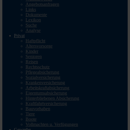
Angebotsanfragen
Links
Dokumente
Lexikon
Suche
Analyse
Privat
Haftpflicht
Altersvorsorge
Kinder
Senioren
Reisen
Rechtsschutz
Pflegeabsicherung
Sozialversicherung
Krankenversicherung
Arbeitskraftabsicherung
Eigentumsabsicherung
Hinterbliebenen Absicherung
Kraftfahrtversicherung
Bauvorhaben
Tiere
Boote
Vollmachten u. Verfügungen
Gewerbe