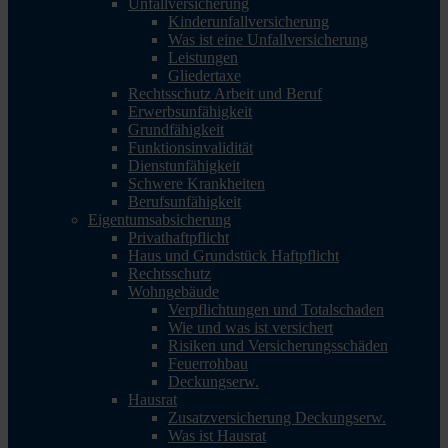
Unfallversicherung
Kinderunfallversicherung
Was ist eine Unfallversicherung
Leistungen
Gliedertaxe
Rechtsschutz Arbeit und Beruf
Erwerbsunfähigkeit
Grundfähigkeit
Funktionsinvalidität
Dienstunfähigkeit
Schwere Krankheiten
Berufsunfähigkeit
Eigentumsabsicherung
Privathaftpflicht
Haus und Grundstück Haftpflicht
Rechtsschutz
Wohngebäude
Verpflichtungen und Totalschaden
Wie und was ist versichert
Risiken und Versicherungsschäden
Feuerrohbau
Deckungserw.
Hausrat
Zusatzversicherung Deckungserw.
Was ist Hausrat