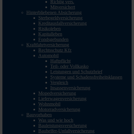
Richtig vers.
Mitversichert
Hinterbliebenen Absicherung
Sterbegeldversicherung
Kreditausfallversicherung
Risikoleben
Kapitalleben
Fondsgebunden
Kraftfahrtversicherung
Rechtsschutz Kfz
Automobil
Haftpflicht
Teil- oder Vollkasko
Leistungen und Schutzbrief
Systeme und Schadensfreiheitsklassen
Vergleich
Insassenversicherung
Mopedversicherung
Lieferwagenversicherung
Wohnmobil
Motorradversicherung
Bauvorhaben
Was und wie hoch
Bauleistungsversicherung
Bauhelfer-Unfallversicherung