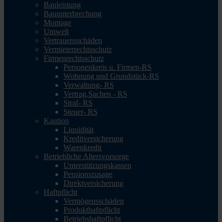
Bauleistung
Bauunterbrechung
Montage
Umwelt
Vertrauensschäden
Vermieterrechtsschutz
Firmenrechtsschutz
Personenkreis u. Firmen-RS
Wohnung und Grundstück-RS
Verwaltung- RS
Vertrag,Sachen - RS
Straf- RS
Steuer- RS
Kaution
Liquidität
Kreditversicherung
Warenkredit
Betriebliche Altersvorsorge
Unterstützungskassen
Pensionszusage
Direktversicherung
Haftpflicht
Vermögensschäden
Produkthaftpflicht
Betriebshaftpflicht