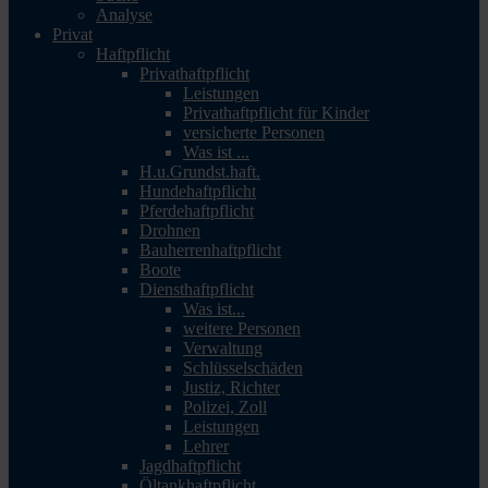
Analyse
Privat
Haftpflicht
Privathaftpflicht
Leistungen
Privathaftpflicht für Kinder
versicherte Personen
Was ist ...
H.u.Grundst.haft.
Hundehaftpflicht
Pferdehaftpflicht
Drohnen
Bauherrenhaftpflicht
Boote
Diensthaftpflicht
Was ist...
weitere Personen
Verwaltung
Schlüsselschäden
Justiz, Richter
Polizei, Zoll
Leistungen
Lehrer
Jagdhaftpflicht
Öltankhaftpflicht