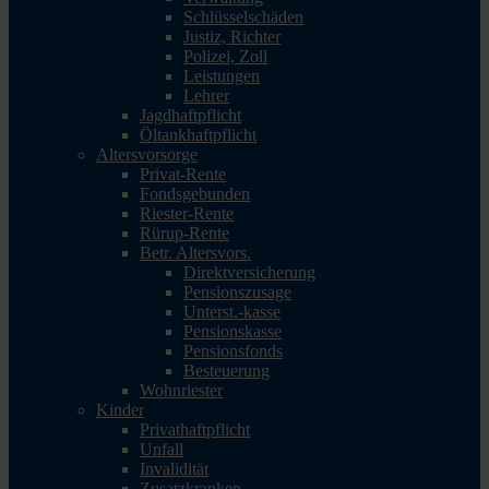
Schlüsselschäden
Justiz, Richter
Polizei, Zoll
Leistungen
Lehrer
Jagdhaftpflicht
Öltankhaftpflicht
Altersvorsorge
Privat-Rente
Fondsgebunden
Riester-Rente
Rürup-Rente
Betr. Altersvors.
Direktversicherung
Pensionszusage
Unterst.-kasse
Pensionskasse
Pensionsfonds
Besteuerung
Wohnriester
Kinder
Privathaftpflicht
Unfall
Invalidität
Zusatzkranken