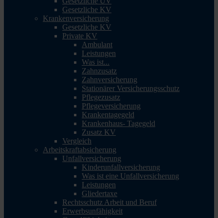
Gesetzliche UV
Gesetzliche KV
Krankenversicherung
Gesetzliche KV
Private KV
Ambulant
Leistungen
Was ist...
Zahnzusatz
Zahnversicherung
Stationärer Versicherungsschutz
Pflegezusatz
Pflegeversicherung
Krankentagegeld
Krankenhaus- Tagegeld
Zusatz KV
Vergleich
Arbeitskraftabsicherung
Unfallversicherung
Kinderunfallversicherung
Was ist eine Unfallversicherung
Leistungen
Gliedertaxe
Rechtsschutz Arbeit und Beruf
Erwerbsunfähigkeit