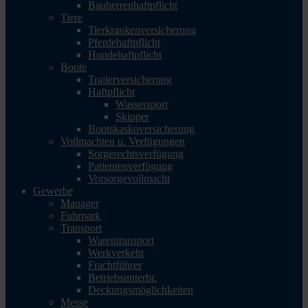
Bauherrenhaftpflicht
Tiere
Tierkrankenversicherung
Pferdehaftpflicht
Hundehaftpflicht
Boote
Trailerversicherung
Haftpflicht
Wassersport
Skipper
Bootskaskoversicherung
Vollmachten u. Verfügungen
Sorgerechtsverfügung
Patientenverfügung
Vorsorgevollmacht
Gewerbe
Manager
Fuhrpark
Transport
Warentransport
Werkverkehr
Frachtführer
Betriebsunterbr.
Deckungsmöglichkeiten
Messe