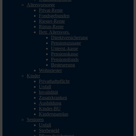
Altersvorsorge
Privat-Rente
Fondsgebunden
Riester-Rente
Rürup-Rente
Betr. Altersvors.
Direktversicherung
Pensionszusage
Unterst.-kasse
Pensionskasse
Pensionsfonds
Besteuerung
Wohnriester
Kinder
Privathaftpflicht
Unfall
Invalidität
Zusatzkranken
Ausbildung
Kinder-BU
Kindersparplan
Senioren
Unfall
Sterbegeld
Pflegeabsicherung