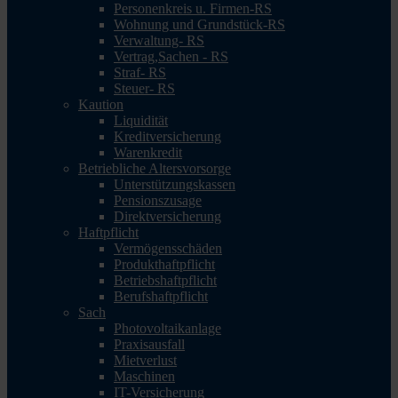
Personenkreis u. Firmen-RS
Wohnung und Grundstück-RS
Verwaltung- RS
Vertrag,Sachen - RS
Straf- RS
Steuer- RS
Kaution
Liquidität
Kreditversicherung
Warenkredit
Betriebliche Altersvorsorge
Unterstützungskassen
Pensionszusage
Direktversicherung
Haftpflicht
Vermögensschäden
Produkthaftpflicht
Betriebshaftpflicht
Berufshaftpflicht
Sach
Photovoltaikanlage
Praxisausfall
Mietverlust
Maschinen
IT-Versicherung