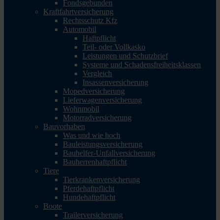
Fondsgebunden
Kraftfahrtversicherung
Rechtsschutz Kfz
Automobil
Haftpflicht
Teil- oder Vollkasko
Leistungen und Schutzbrief
Systeme und Schadensfreiheitsklassen
Vergleich
Insassenversicherung
Mopedversicherung
Lieferwagenversicherung
Wohnmobil
Motorradversicherung
Bauvorhaben
Was und wie hoch
Bauleistungsversicherung
Bauhelfer-Unfallversicherung
Bauherrenhaftpflicht
Tiere
Tierkrankenversicherung
Pferdehaftpflicht
Hundehaftpflicht
Boote
Trailerversicherung