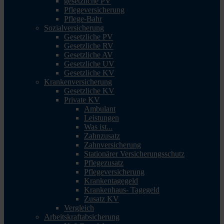
gesetzliche PV
Pflegeversicherung
Pflege-Bahr
Sozialversicherung
Gesetzliche PV
Gesetzliche RV
Gesetzliche AV
Gesetzliche UV
Gesetzliche KV
Krankenversicherung
Gesetzliche KV
Private KV
Ambulant
Leistungen
Was ist...
Zahnzusatz
Zahnversicherung
Stationärer Versicherungsschutz
Pflegezusatz
Pflegeversicherung
Krankentagegeld
Krankenhaus- Tagegeld
Zusatz KV
Vergleich
Arbeitskraftabsicherung