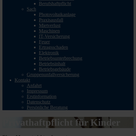
Berufshaftpflicht
Sach
Photovoltaikanlage
Praxisausfall
Mietverlust
Maschinen
IT-Versicherung
Feuer
Ertragsschaden
Elektronik
Betriebsunterbrechung
Betriebsinhalt
Betriebsgebäude
Gruppenunfallversicherung
Kontakt
Anfahrt
Impressum
Erstinformation
Datenschutz
Persönliche Beratung
Privathaftpflicht für Kinder