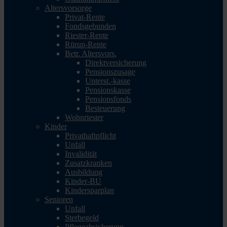
Altersvorsorge
Privat-Rente
Fondsgebunden
Riester-Rente
Rürup-Rente
Betr. Altersvors.
Direktversicherung
Pensionszusage
Unterst.-kasse
Pensionskasse
Pensionsfonds
Besteuerung
Wohnriester
Kinder
Privathaftpflicht
Unfall
Invalidität
Zusatzkranken
Ausbildung
Kinder-BU
Kindersparplan
Senioren
Unfall
Sterbegeld
Pflegeabsicherung