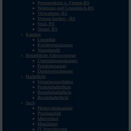
Personenkreis u. Firmen-RS
Wohnung und Grundstück-RS
Verwaltung- RS
Vertrag,Sachen - RS
Straf- RS
Steuer- RS
Kaution
Liquidität
Kreditversicherung
Warenkredit
Betriebliche Altersvorsorge
Unterstützungskassen
Pensionszusage
Direktversicherung
Haftpflicht
Vermögensschäden
Produkthaftpflicht
Betriebshaftpflicht
Berufshaftpflicht
Sach
Photovoltaikanlage
Praxisausfall
Mietverlust
Maschinen
IT-Versicherung