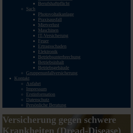
Berufshaftpflicht
Sach
Photovoltaikanlage
Praxisausfall
Mietverlust
Maschinen
IT-Versicherung
Feuer
Ertragsschaden
Elektronik
Betriebsunterbrechung
Betriebsinhalt
Betriebsgebäude
Gruppenunfallversicherung
Kontakt
Anfahrt
Impressum
Erstinformation
Datenschutz
Persönliche Beratung
Versicherung gegen schwere
Krankheiten (Dread-Disease)