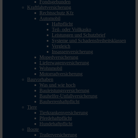
Fondsgebunden
Kraftfahrtversicherung
Rechtsschutz Kfz
Automobil
Haftpflicht
Teil- oder Vollkasko
Leistungen und Schutzbrief
Systeme und Schadensfreiheitsklassen
Vergleich
Insassenversicherung
Mopedversicherung
Lieferwagenversicherung
Wohnmobil
Motorradversicherung
Bauvorhaben
Was und wie hoch
Bauleistungsversicherung
Bauhelfer-Unfallversicherung
Bauherrenhaftpflicht
Tiere
Tierkrankenversicherung
Pferdehaftpflicht
Hundehaftpflicht
Boote
Trailerversicherung