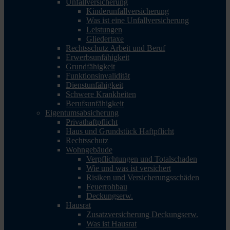
Unfallversicherung
Kinderunfallversicherung
Was ist eine Unfallversicherung
Leistungen
Gliedertaxe
Rechtsschutz Arbeit und Beruf
Erwerbsunfähigkeit
Grundfähigkeit
Funktionsinvalidität
Dienstunfähigkeit
Schwere Krankheiten
Berufsunfähigkeit
Eigentumsabsicherung
Privathaftpflicht
Haus und Grundstück Haftpflicht
Rechtsschutz
Wohngebäude
Verpflichtungen und Totalschaden
Wie und was ist versichert
Risiken und Versicherungsschäden
Feuerrohbau
Deckungserw.
Hausrat
Zusatzversicherung Deckungserw.
Was ist Hausrat