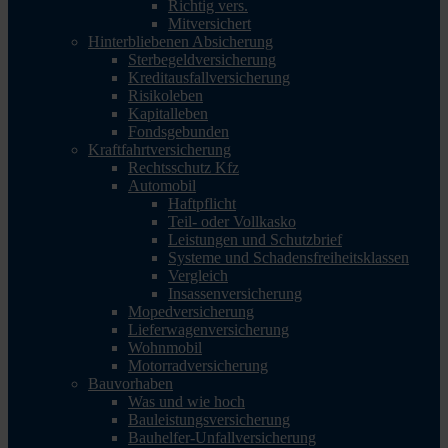
Richtig vers.
Mitversichert
Hinterbliebenen Absicherung
Sterbegeldversicherung
Kreditausfallversicherung
Risikoleben
Kapitalleben
Fondsgebunden
Kraftfahrtversicherung
Rechtsschutz Kfz
Automobil
Haftpflicht
Teil- oder Vollkasko
Leistungen und Schutzbrief
Systeme und Schadensfreiheitsklassen
Vergleich
Insassenversicherung
Mopedversicherung
Lieferwagenversicherung
Wohnmobil
Motorradversicherung
Bauvorhaben
Was und wie hoch
Bauleistungsversicherung
Bauhelfer-Unfallversicherung