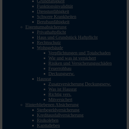
Grundfähigkeit
Funktionsinvalidität
Dienstunfähigkeit
Schwere Krankheiten
Berufsunfähigkeit
Eigentumsabsicherung
Privathaftpflicht
Haus und Grundstück Haftpflicht
Rechtsschutz
Wohngebäude
Verpflichtungen und Totalschaden
Wie und was ist versichert
Risiken und Versicherungsschäden
Feuerrohbau
Deckungserw.
Hausrat
Zusatzversicherung Deckungserw.
Was ist Hausrat
Richtig vers.
Mitversichert
Hinterbliebenen Absicherung
Sterbegeldversicherung
Kreditausfallversicherung
Risikoleben
Kapitalleben