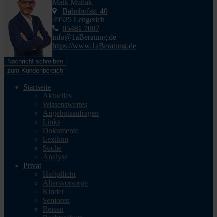
Maik Mutlak
Bahnhofstr. 40
49525 Lengerich
05481 7007
info@1aBeratung.de
https://www.1aBeratung.de
Nachricht schreiben
zum Kundenbereich
Startseite
Aktuelles
Wissenswertes
Angebotsanfragen
Links
Dokumente
Lexikon
Suche
Analyse
Privat
Haftpflicht
Altersvorsorge
Kinder
Senioren
Reisen