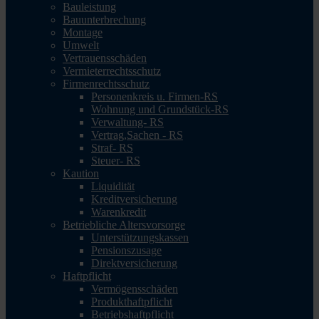
Bauleistung
Bauunterbrechung
Montage
Umwelt
Vertrauensschäden
Vermieterrechtsschutz
Firmenrechtsschutz
Personenkreis u. Firmen-RS
Wohnung und Grundstück-RS
Verwaltung- RS
Vertrag,Sachen - RS
Straf- RS
Steuer- RS
Kaution
Liquidität
Kreditversicherung
Warenkredit
Betriebliche Altersvorsorge
Unterstützungskassen
Pensionszusage
Direktversicherung
Haftpflicht
Vermögensschäden
Produkthaftpflicht
Betriebshaftpflicht