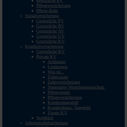
gesetzliche PV
Pflegeversicherung
Pflege-Bahr
Sozialversicherung
Gesetzliche PV
Gesetzliche RV
Gesetzliche AV
Gesetzliche UV
Gesetzliche KV
Krankenversicherung
Gesetzliche KV
Private KV
Ambulant
Leistungen
Was ist...
Zahnzusatz
Zahnversicherung
Stationärer Versicherungsschutz
Pflegezusatz
Pflegeversicherung
Krankentagegeld
Krankenhaus- Tagegeld
Zusatz KV
Vergleich
Arbeitskraftabsicherung