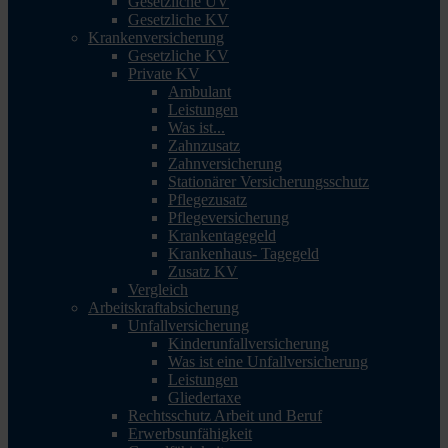
Gesetzliche UV
Gesetzliche KV
Krankenversicherung
Gesetzliche KV
Private KV
Ambulant
Leistungen
Was ist...
Zahnzusatz
Zahnversicherung
Stationärer Versicherungsschutz
Pflegezusatz
Pflegeversicherung
Krankentagegeld
Krankenhaus- Tagegeld
Zusatz KV
Vergleich
Arbeitskraftabsicherung
Unfallversicherung
Kinderunfallversicherung
Was ist eine Unfallversicherung
Leistungen
Gliedertaxe
Rechtsschutz Arbeit und Beruf
Erwerbsunfähigkeit