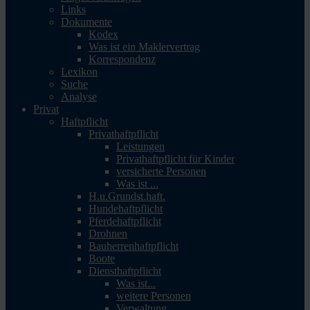
Links
Dokumente
Kodex
Was ist ein Maklervertrag
Korrespondenz
Lexikon
Suche
Analyse
Privat
Haftpflicht
Privathaftpflicht
Leistungen
Privathaftpflicht für Kinder
versicherte Personen
Was ist ...
H.u.Grundst.haft.
Hundehaftpflicht
Pferdehaftpflicht
Drohnen
Bauherrenhaftpflicht
Boote
Diensthaftpflicht
Was ist...
weitere Personen
Verwaltung