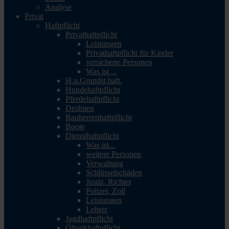
Analyse
Privat
Haftpflicht
Privathaftpflicht
Leistungen
Privathaftpflicht für Kinder
versicherte Personen
Was ist ...
H.u.Grundst.haft.
Hundehaftpflicht
Pferdehaftpflicht
Drohnen
Bauherrenhaftpflicht
Boote
Diensthaftpflicht
Was ist...
weitere Personen
Verwaltung
Schlüsselschäden
Justiz, Richter
Polizei, Zoll
Leistungen
Lehrer
Jagdhaftpflicht
Öltankhaftpflicht