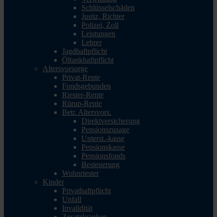
Schlüsselschäden
Justiz, Richter
Polizei, Zoll
Leistungen
Lehrer
Jagdhaftpflicht
Öltankhaftpflicht
Altersvorsorge
Privat-Rente
Fondsgebunden
Riester-Rente
Rürup-Rente
Betr. Altersvors.
Direktversicherung
Pensionszusage
Unterst.-kasse
Pensionskasse
Pensionsfonds
Besteuerung
Wohnriester
Kinder
Privathaftpflicht
Unfall
Invalidität
Zusatzkranken