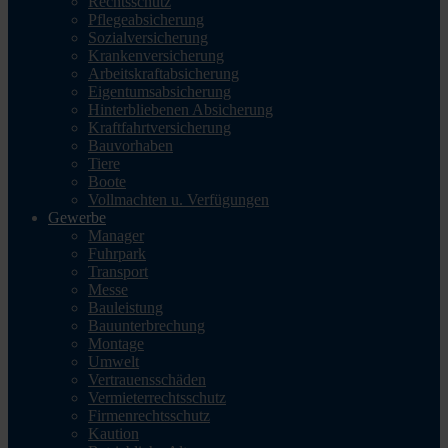
Rechtsschutz
Pflegeabsicherung
Sozialversicherung
Krankenversicherung
Arbeitskraftabsicherung
Eigentumsabsicherung
Hinterbliebenen Absicherung
Kraftfahrtversicherung
Bauvorhaben
Tiere
Boote
Vollmachten u. Verfügungen
Gewerbe
Manager
Fuhrpark
Transport
Messe
Bauleistung
Bauunterbrechung
Montage
Umwelt
Vertrauensschäden
Vermieterrechtsschutz
Firmenrechtsschutz
Kaution