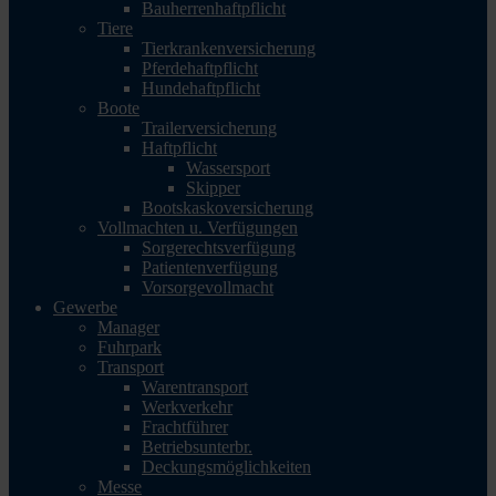
Bauherrenhaftpflicht
Tiere
Tierkrankenversicherung
Pferdehaftpflicht
Hundehaftpflicht
Boote
Trailerversicherung
Haftpflicht
Wassersport
Skipper
Bootskaskoversicherung
Vollmachten u. Verfügungen
Sorgerechtsverfügung
Patientenverfügung
Vorsorgevollmacht
Gewerbe
Manager
Fuhrpark
Transport
Warentransport
Werkverkehr
Frachtführer
Betriebsunterbr.
Deckungsmöglichkeiten
Messe