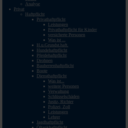
Analyse
Privat
Haftpflicht
Privathaftpflicht
Leistungen
Privathaftpflicht für Kinder
versicherte Personen
Was ist ...
H.u.Grundst.haft.
Hundehaftpflicht
Pferdehaftpflicht
Drohnen
Bauherrenhaftpflicht
Boote
Diensthaftpflicht
Was ist...
weitere Personen
Verwaltung
Schlüsselschäden
Justiz, Richter
Polizei, Zoll
Leistungen
Lehrer
Jagdhaftpflicht
Öltankhaftpflicht