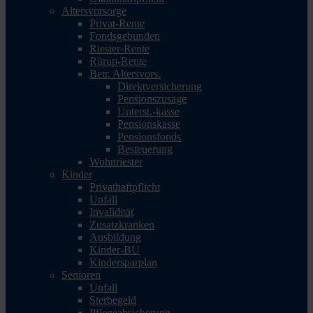
Altersvorsorge
Privat-Rente
Fondsgebunden
Riester-Rente
Rürup-Rente
Betr. Altersvors.
Direktversicherung
Pensionszusage
Unterst.-kasse
Pensionskasse
Pensionsfonds
Besteuerung
Wohnriester
Kinder
Privathaftpflicht
Unfall
Invalidität
Zusatzkranken
Ausbildung
Kinder-BU
Kindersparplan
Senioren
Unfall
Sterbegeld
Pflegeabsicherung