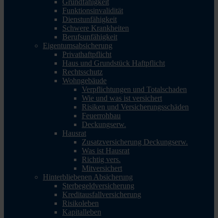
Grundfähigkeit
Funktionsinvalidität
Dienstunfähigkeit
Schwere Krankheiten
Berufsunfähigkeit
Eigentumsabsicherung
Privathaftpflicht
Haus und Grundstück Haftpflicht
Rechtsschutz
Wohngebäude
Verpflichtungen und Totalschaden
Wie und was ist versichert
Risiken und Versicherungsschäden
Feuerrohbau
Deckungserw.
Hausrat
Zusatzversicherung Deckungserw.
Was ist Hausrat
Richtig vers.
Mitversichert
Hinterbliebenen Absicherung
Sterbegeldversicherung
Kreditausfallversicherung
Risikoleben
Kapitalleben