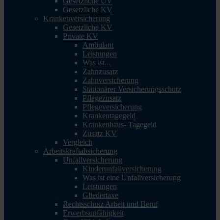
Gesetzliche UV
Gesetzliche KV
Krankenversicherung
Gesetzliche KV
Private KV
Ambulant
Leistungen
Was ist...
Zahnzusatz
Zahnversicherung
Stationärer Versicherungsschutz
Pflegezusatz
Pflegeversicherung
Krankentagegeld
Krankenhaus- Tagegeld
Zusatz KV
Vergleich
Arbeitskraftabsicherung
Unfallversicherung
Kinderunfallversicherung
Was ist eine Unfallversicherung
Leistungen
Gliedertaxe
Rechtsschutz Arbeit und Beruf
Erwerbsunfähigkeit