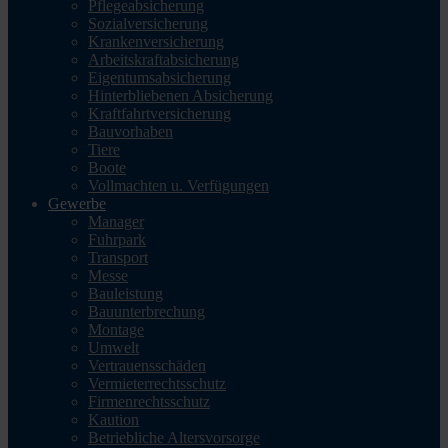
Pflegeabsicherung
Sozialversicherung
Krankenversicherung
Arbeitskraftabsicherung
Eigentumsabsicherung
Hinterbliebenen Absicherung
Kraftfahrtversicherung
Bauvorhaben
Tiere
Boote
Vollmachten u. Verfügungen
Gewerbe
Manager
Fuhrpark
Transport
Messe
Bauleistung
Bauunterbrechung
Montage
Umwelt
Vertrauensschäden
Vermieterrechtsschutz
Firmenrechtsschutz
Kaution
Betriebliche Altersvorsorge