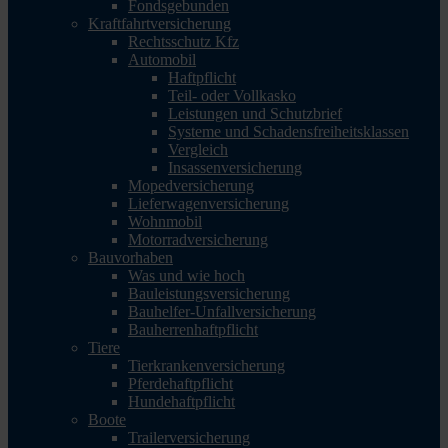
Fondsgebunden
Kraftfahrtversicherung
Rechtsschutz Kfz
Automobil
Haftpflicht
Teil- oder Vollkasko
Leistungen und Schutzbrief
Systeme und Schadensfreiheitsklassen
Vergleich
Insassenversicherung
Mopedversicherung
Lieferwagenversicherung
Wohnmobil
Motorradversicherung
Bauvorhaben
Was und wie hoch
Bauleistungsversicherung
Bauhelfer-Unfallversicherung
Bauherrenhaftpflicht
Tiere
Tierkrankenversicherung
Pferdehaftpflicht
Hundehaftpflicht
Boote
Trailerversicherung