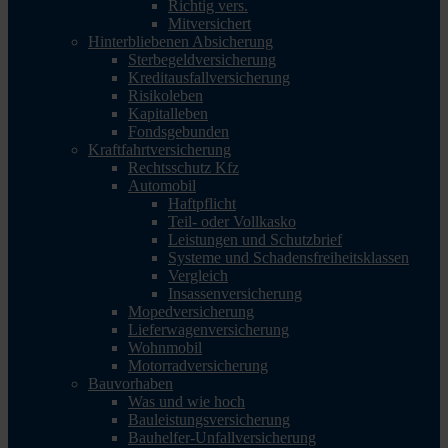
Richtig vers.
Mitversichert
Hinterbliebenen Absicherung
Sterbegeldversicherung
Kreditausfallversicherung
Risikoleben
Kapitalleben
Fondsgebunden
Kraftfahrtversicherung
Rechtsschutz Kfz
Automobil
Haftpflicht
Teil- oder Vollkasko
Leistungen und Schutzbrief
Systeme und Schadensfreiheitsklassen
Vergleich
Insassenversicherung
Mopedversicherung
Lieferwagenversicherung
Wohnmobil
Motorradversicherung
Bauvorhaben
Was und wie hoch
Bauleistungsversicherung
Bauhelfer-Unfallversicherung