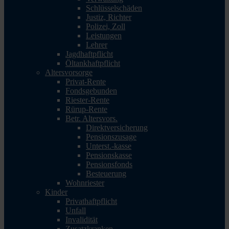
Schlüsselschäden
Justiz, Richter
Polizei, Zoll
Leistungen
Lehrer
Jagdhaftpflicht
Öltankhaftpflicht
Altersvorsorge
Privat-Rente
Fondsgebunden
Riester-Rente
Rürup-Rente
Betr. Altersvors.
Direktversicherung
Pensionszusage
Unterst.-kasse
Pensionskasse
Pensionsfonds
Besteuerung
Wohnriester
Kinder
Privathaftpflicht
Unfall
Invalidität
Zusatzkranken