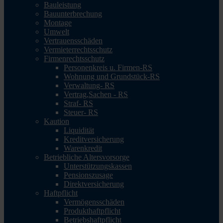
Bauleistung
Bauunterbrechung
Montage
Umwelt
Vertrauensschäden
Vermieterrechtsschutz
Firmenrechtsschutz
Personenkreis u. Firmen-RS
Wohnung und Grundstück-RS
Verwaltung- RS
Vertrag,Sachen - RS
Straf- RS
Steuer- RS
Kaution
Liquidität
Kreditversicherung
Warenkredit
Betriebliche Altersvorsorge
Unterstützungskassen
Pensionszusage
Direktversicherung
Haftpflicht
Vermögensschäden
Produkthaftpflicht
Betriebshaftpflicht