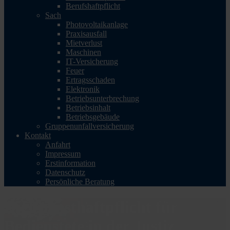
Berufshaftpflicht
Sach
Photovoltaikanlage
Praxisausfall
Mietverlust
Maschinen
IT-Versicherung
Feuer
Ertragsschaden
Elektronik
Betriebsunterbrechung
Betriebsinhalt
Betriebsgebäude
Gruppenunfallversicherung
Kontakt
Anfahrt
Impressum
Erstinformation
Datenschutz
Persönliche Beratung
Die Diensthaftpflicht für
Bedienstete in der Justiz