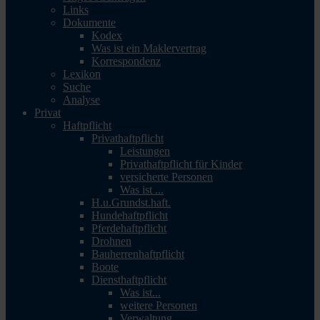
Links
Dokumente
Kodex
Was ist ein Maklervertrag
Korrespondenz
Lexikon
Suche
Analyse
Privat
Haftpflicht
Privathaftpflicht
Leistungen
Privathaftpflicht für Kinder
versicherte Personen
Was ist ...
H.u.Grundst.haft.
Hundehaftpflicht
Pferdehaftpflicht
Drohnen
Bauherrenhaftpflicht
Boote
Diensthaftpflicht
Was ist...
weitere Personen
Verwaltung