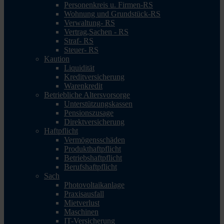
Personenkreis u. Firmen-RS
Wohnung und Grundstück-RS
Verwaltung- RS
Vertrag,Sachen - RS
Straf- RS
Steuer- RS
Kaution
Liquidität
Kreditversicherung
Warenkredit
Betriebliche Altersvorsorge
Unterstützungskassen
Pensionszusage
Direktversicherung
Haftpflicht
Vermögensschäden
Produkthaftpflicht
Betriebshaftpflicht
Berufshaftpflicht
Sach
Photovoltaikanlage
Praxisausfall
Mietverlust
Maschinen
IT-Versicherung