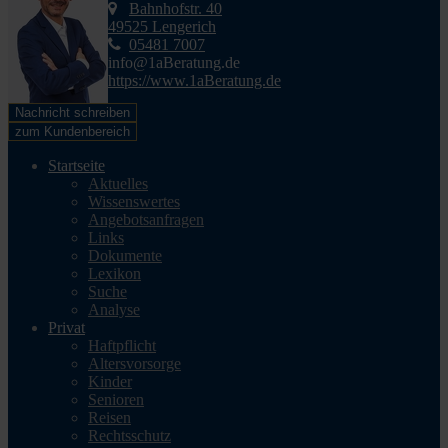
Bahnhofstr. 40
49525 Lengerich
05481 7007
info@1aBeratung.de
https://www.1aBeratung.de
Nachricht schreiben
zum Kundenbereich
Startseite
Aktuelles
Wissenswertes
Angebotsanfragen
Links
Dokumente
Lexikon
Suche
Analyse
Privat
Haftpflicht
Altersvorsorge
Kinder
Senioren
Reisen
Rechtsschutz