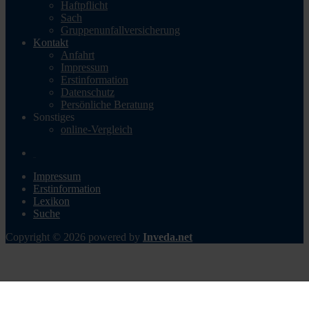
Haftpflicht
Sach
Gruppenunfallversicherung
Kontakt
Anfahrt
Impressum
Erstinformation
Datenschutz
Persönliche Beratung
Sonstiges
online-Vergleich
Impressum
Erstinformation
Lexikon
Suche
Copyright © 2026 powered by
Inveda.net