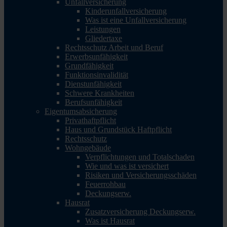
Unfallversicherung
Kinderunfallversicherung
Was ist eine Unfallversicherung
Leistungen
Gliedertaxe
Rechtsschutz Arbeit und Beruf
Erwerbsunfähigkeit
Grundfähigkeit
Funktionsinvalidität
Dienstunfähigkeit
Schwere Krankheiten
Berufsunfähigkeit
Eigentumsabsicherung
Privathaftpflicht
Haus und Grundstück Haftpflicht
Rechtsschutz
Wohngebäude
Verpflichtungen und Totalschaden
Wie und was ist versichert
Risiken und Versicherungsschäden
Feuerrohbau
Deckungserw.
Hausrat
Zusatzversicherung Deckungserw.
Was ist Hausrat