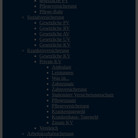
gesetzliche PV
Pflegeversicherung
Pflege-Bahr
Sozialversicherung
Gesetzliche PV
Gesetzliche RV
Gesetzliche AV
Gesetzliche UV
Gesetzliche KV
Krankenversicherung
Gesetzliche KV
Private KV
Ambulant
Leistungen
Was ist...
Zahnzusatz
Zahnversicherung
Stationärer Versicherungsschutz
Pflegezusatz
Pflegeversicherung
Krankentagegeld
Krankenhaus- Tagegeld
Zusatz KV
Vergleich
Arbeitskraftabsicherung