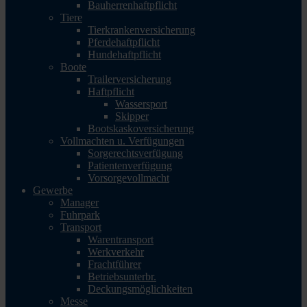
Bauherrenhaftpflicht
Tiere
Tierkrankenversicherung
Pferdehaftpflicht
Hundehaftpflicht
Boote
Trailerversicherung
Haftpflicht
Wassersport
Skipper
Bootskaskoversicherung
Vollmachten u. Verfügungen
Sorgerechtsverfügung
Patientenverfügung
Vorsorgevollmacht
Gewerbe
Manager
Fuhrpark
Transport
Warentransport
Werkverkehr
Frachtführer
Betriebsunterbr.
Deckungsmöglichkeiten
Messe