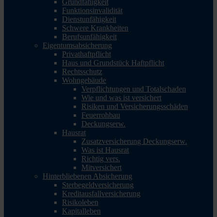
Grundfähigkeit
Funktionsinvalidität
Dienstunfähigkeit
Schwere Krankheiten
Berufsunfähigkeit
Eigentumsabsicherung
Privathaftpflicht
Haus und Grundstück Haftpflicht
Rechtsschutz
Wohngebäude
Verpflichtungen und Totalschaden
Wie und was ist versichert
Risiken und Versicherungsschäden
Feuerrohbau
Deckungserw.
Hausrat
Zusatzversicherung Deckungserw.
Was ist Hausrat
Richtig vers.
Mitversichert
Hinterbliebenen Absicherung
Sterbegeldversicherung
Kreditausfallversicherung
Risikoleben
Kapitalleben