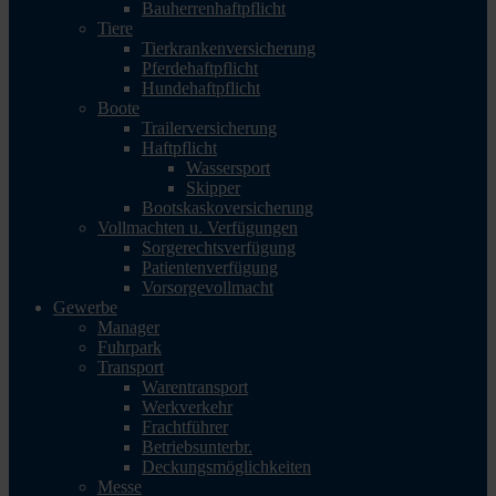
Bauherrenhaftpflicht
Tiere
Tierkrankenversicherung
Pferdehaftpflicht
Hundehaftpflicht
Boote
Trailerversicherung
Haftpflicht
Wassersport
Skipper
Bootskaskoversicherung
Vollmachten u. Verfügungen
Sorgerechtsverfügung
Patientenverfügung
Vorsorgevollmacht
Gewerbe
Manager
Fuhrpark
Transport
Warentransport
Werkverkehr
Frachtführer
Betriebsunterbr.
Deckungsmöglichkeiten
Messe