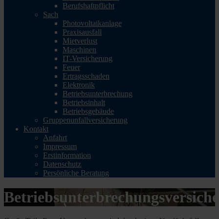
Berufshaftpflicht
Sach
Photovoltaikanlage
Praxisausfall
Mietverlust
Maschinen
IT-Versicherung
Feuer
Ertragsschaden
Elektronik
Betriebsunterbrechung
Betriebsinhalt
Betriebsgebäude
Gruppenunfallversicherung
Kontakt
Anfahrt
Impressum
Erstinformation
Datenschutz
Persönliche Beratung
Betriebsunterbrechungsversich