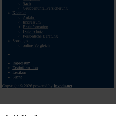
Sach
Gruppenunfallversicherung
Kontakt
Anfahrt
Impressum
Erstinformation
Datenschutz
Persönliche Beratung
Sonstiges
online-Vergleich
Impressum
Erstinformation
Lexikon
Suche
Copyright © 2026 powered by
Inveda.net