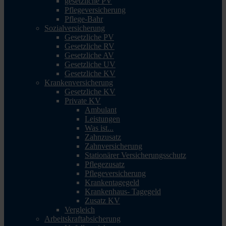
gesetzliche PV
Pflegeversicherung
Pflege-Bahr
Sozialversicherung
Gesetzliche PV
Gesetzliche RV
Gesetzliche AV
Gesetzliche UV
Gesetzliche KV
Krankenversicherung
Gesetzliche KV
Private KV
Ambulant
Leistungen
Was ist...
Zahnzusatz
Zahnversicherung
Stationärer Versicherungsschutz
Pflegezusatz
Pflegeversicherung
Krankentagegeld
Krankenhaus- Tagegeld
Zusatz KV
Vergleich
Arbeitskraftabsicherung