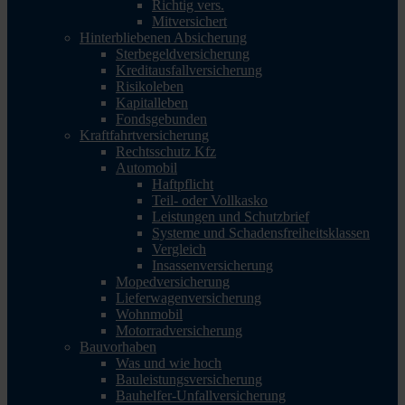
Richtig vers.
Mitversichert
Hinterbliebenen Absicherung
Sterbegeldversicherung
Kreditausfallversicherung
Risikoleben
Kapitalleben
Fondsgebunden
Kraftfahrtversicherung
Rechtsschutz Kfz
Automobil
Haftpflicht
Teil- oder Vollkasko
Leistungen und Schutzbrief
Systeme und Schadensfreiheitsklassen
Vergleich
Insassenversicherung
Mopedversicherung
Lieferwagenversicherung
Wohnmobil
Motorradversicherung
Bauvorhaben
Was und wie hoch
Bauleistungsversicherung
Bauhelfer-Unfallversicherung