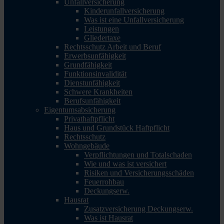
Unfallversicherung
Kinderunfallversicherung
Was ist eine Unfallversicherung
Leistungen
Gliedertaxe
Rechtsschutz Arbeit und Beruf
Erwerbsunfähigkeit
Grundfähigkeit
Funktionsinvalidität
Dienstunfähigkeit
Schwere Krankheiten
Berufsunfähigkeit
Eigentumsabsicherung
Privathaftpflicht
Haus und Grundstück Haftpflicht
Rechtsschutz
Wohngebäude
Verpflichtungen und Totalschaden
Wie und was ist versichert
Risiken und Versicherungsschäden
Feuerrohbau
Deckungserw.
Hausrat
Zusatzversicherung Deckungserw.
Was ist Hausrat