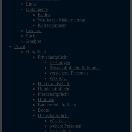
Links
Dokumente
Kodex
Was ist ein Maklervertrag
Korrespondenz
Lexikon
Suche
Analyse
Privat
Haftpflicht
Privathaftpflicht
Leistungen
Privathaftpflicht für Kinder
versicherte Personen
Was ist ...
H.u.Grundst.haft.
Hundehaftpflicht
Pferdehaftpflicht
Drohnen
Bauherrenhaftpflicht
Boote
Diensthaftpflicht
Was ist...
weitere Personen
Verwaltung