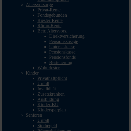
Altersvorsorge
Privat-Rente
Fondsgebunden
Riester-Rente
Rürup-Rente
Betr. Altersvors.
Direktversicherung
Pensionszusage
Unterst.-kasse
Pensionskasse
Pensionsfonds
Besteuerung
Wohnriester
Kinder
Privathaftpflicht
Unfall
Invalidität
Zusatzkranken
Ausbildung
Kinder-BU
Kindersparplan
Senioren
Unfall
Sterbegeld
Pflegeabsicherung