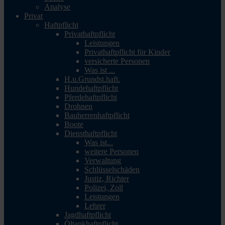
Analyse
Privat
Haftpflicht
Privathaftpflicht
Leistungen
Privathaftpflicht für Kinder
versicherte Personen
Was ist ...
H.u.Grundst.haft.
Hundehaftpflicht
Pferdehaftpflicht
Drohnen
Bauherrenhaftpflicht
Boote
Diensthaftpflicht
Was ist...
weitere Personen
Verwaltung
Schlüsselschäden
Justiz, Richter
Polizei, Zoll
Leistungen
Lehrer
Jagdhaftpflicht
Öltankhaftpflicht