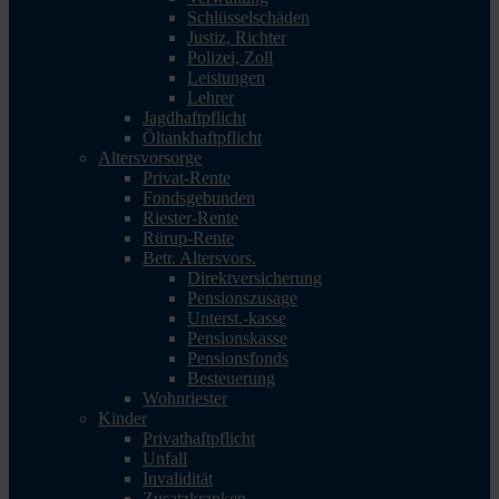
Schlüsselschäden
Justiz, Richter
Polizei, Zoll
Leistungen
Lehrer
Jagdhaftpflicht
Öltankhaftpflicht
Altersvorsorge
Privat-Rente
Fondsgebunden
Riester-Rente
Rürup-Rente
Betr. Altersvors.
Direktversicherung
Pensionszusage
Unterst.-kasse
Pensionskasse
Pensionsfonds
Besteuerung
Wohnriester
Kinder
Privathaftpflicht
Unfall
Invalidität
Zusatzkranken