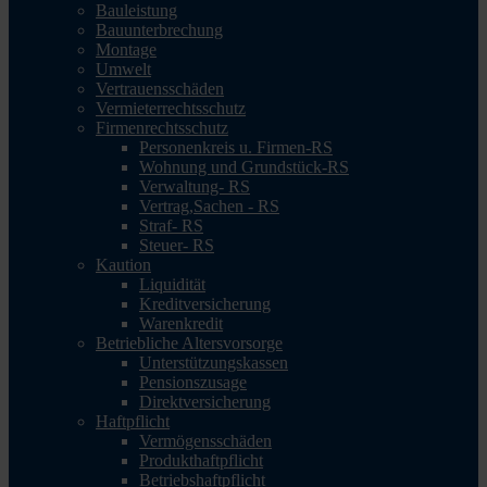
Bauleistung
Bauunterbrechung
Montage
Umwelt
Vertrauensschäden
Vermieterrechtsschutz
Firmenrechtsschutz
Personenkreis u. Firmen-RS
Wohnung und Grundstück-RS
Verwaltung- RS
Vertrag,Sachen - RS
Straf- RS
Steuer- RS
Kaution
Liquidität
Kreditversicherung
Warenkredit
Betriebliche Altersvorsorge
Unterstützungskassen
Pensionszusage
Direktversicherung
Haftpflicht
Vermögensschäden
Produkthaftpflicht
Betriebshaftpflicht