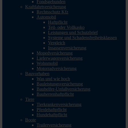
Fondsgebunden
Kraftfahrtversicherung
Rechtsschutz Kfz
Automobil
Haftpflicht
Teil- oder Vollkasko
Leistungen und Schutzbrief
Systeme und Schadensfreiheitsklassen
Vergleich
Insassenversicherung
Mopedversicherung
Lieferwagenversicherung
Wohnmobil
Motorradversicherung
Bauvorhaben
Was und wie hoch
Bauleistungsversicherung
Bauhelfer-Unfallversicherung
Bauherrenhaftpflicht
Tiere
Tierkrankenversicherung
Pferdehaftpflicht
Hundehaftpflicht
Boote
Trailerversicherung