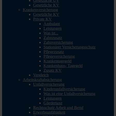
Gesetzliche UV
Gesetzliche KV
Krankenversicherung
Gesetzliche KV
Private KV
Ambulant
Leistungen
Was ist...
Zahnzusatz
Zahnversicherung
Stationärer Versicherungsschutz
Pflegezusatz
Pflegeversicherung
Krankentagegeld
Krankenhaus- Tagegeld
Zusatz KV
Vergleich
Arbeitskraftabsicherung
Unfallversicherung
Kinderunfallversicherung
Was ist eine Unfallversicherung
Leistungen
Gliedertaxe
Rechtsschutz Arbeit und Beruf
Erwerbsunfähigkeit