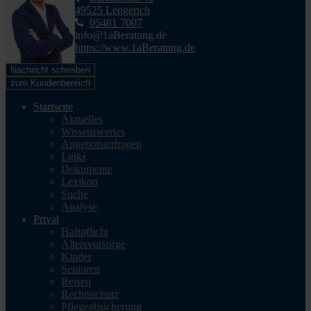
49525 Lengerich
05481 7007
info@1aBeratung.de
https://www.1aBeratung.de
Nachricht schreiben
zum Kundenbereich
Startseite
Aktuelles
Wissenswertes
Angebotsanfragen
Links
Dokumente
Lexikon
Suche
Analyse
Privat
Haftpflicht
Altersvorsorge
Kinder
Senioren
Reisen
Rechtsschutz
Pflegeabsicherung