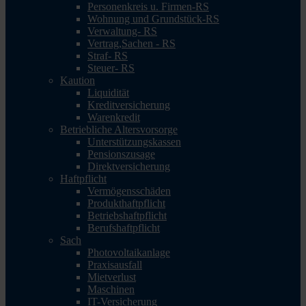
Personenkreis u. Firmen-RS
Wohnung und Grundstück-RS
Verwaltung- RS
Vertrag,Sachen - RS
Straf- RS
Steuer- RS
Kaution
Liquidität
Kreditversicherung
Warenkredit
Betriebliche Altersvorsorge
Unterstützungskassen
Pensionszusage
Direktversicherung
Haftpflicht
Vermögensschäden
Produkthaftpflicht
Betriebshaftpflicht
Berufshaftpflicht
Sach
Photovoltaikanlage
Praxisausfall
Mietverlust
Maschinen
IT-Versicherung