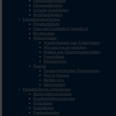
Funktionsinvalidität
Dienstunfähigkeit
Schwere Krankheiten
Berufsunfähigkeit
Eigentumsabsicherung
Privathaftpflicht
Haus und Grundstück Haftpflicht
Rechtsschutz
Wohngebäude
Verpflichtungen und Totalschaden
Wie und was ist versichert
Risiken und Versicherungsschäden
Feuerrohbau
Deckungserw.
Hausrat
Zusatzversicherung Deckungserw.
Was ist Hausrat
Richtig vers.
Mitversichert
Hinterbliebenen Absicherung
Sterbegeldversicherung
Kreditausfallversicherung
Risikoleben
Kapitalleben
Fondsgebunden