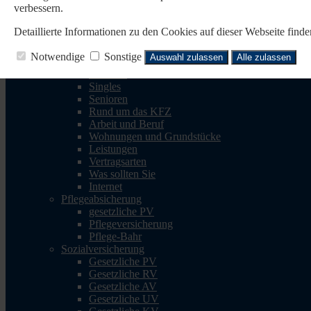
verbessern.
Reisen
Reise-Krankenv.
Detaillierte Informationen zu den Cookies auf dieser Webseite fin
Reiserücktritt
Reisegepäck
Notwendige
Sonstige
Auswahl zulassen
Alle zulassen
Rechtsschutz
Familien
Singles
Senioren
Rund um das KFZ
Arbeit und Beruf
Wohnungen und Grundstücke
Leistungen
Vertragsarten
Was sollten Sie
Internet
Pflegeabsicherung
gesetzliche PV
Pflegeversicherung
Pflege-Bahr
Sozialversicherung
Gesetzliche PV
Gesetzliche RV
Gesetzliche AV
Gesetzliche UV