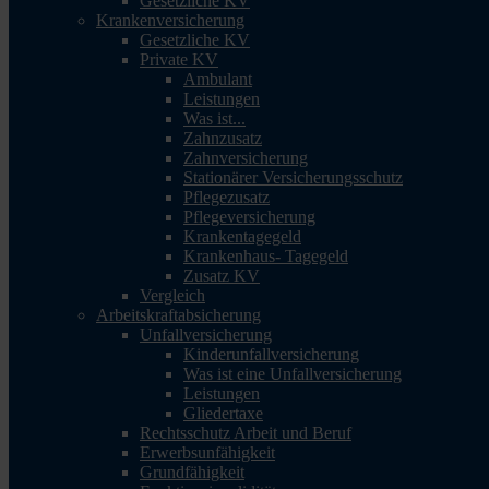
Gesetzliche KV
Krankenversicherung
Gesetzliche KV
Private KV
Ambulant
Leistungen
Was ist...
Zahnzusatz
Zahnversicherung
Stationärer Versicherungsschutz
Pflegezusatz
Pflegeversicherung
Krankentagegeld
Krankenhaus- Tagegeld
Zusatz KV
Vergleich
Arbeitskraftabsicherung
Unfallversicherung
Kinderunfallversicherung
Was ist eine Unfallversicherung
Leistungen
Gliedertaxe
Rechtsschutz Arbeit und Beruf
Erwerbsunfähigkeit
Grundfähigkeit