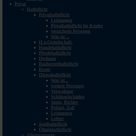
Privat
Haftpflicht
Privathaftpflicht
Leistungen
Privathaftpflicht für Kinder
versicherte Personen
Was ist ...
H.u.Grundst.haft.
Hundehaftpflicht
Pferdehaftpflicht
Drohnen
Bauherrenhaftpflicht
Boote
Diensthaftpflicht
Was ist...
weitere Personen
Verwaltung
Schlüsselschäden
Justiz, Richter
Polizei, Zoll
Leistungen
Lehrer
Jagdhaftpflicht
Öltankhaftpflicht
Altersvorsorge