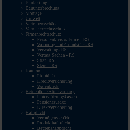
Bauleistung
Bauunterbrechung
Montage
Umwelt
Vertrauensschäden
Vermieterrechtsschutz
Firmenrechtsschutz
Personenkreis u. Firmen-RS
Wohnung und Grundstück-RS
Verwaltung- RS
Vertrag,Sachen - RS
Straf- RS
Steuer- RS
Kaution
Liquidität
Kreditversicherung
Warenkredit
Betriebliche Altersvorsorge
Unterstützungskassen
Pensionszusage
Direktversicherung
Haftpflicht
Vermögensschäden
Produkthaftpflicht
Betriebshaftpflicht