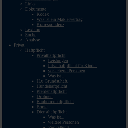
Links
Dokumente
Kodex
Was ist ein Maklervertrag
Korrespondenz
Lexikon
Suche
Analyse
Privat
Haftpflicht
Privathaftpflicht
Leistungen
Privathaftpflicht für Kinder
versicherte Personen
Was ist ...
H.u.Grundst.haft.
Hundehaftpflicht
Pferdehaftpflicht
Drohnen
Bauherrenhaftpflicht
Boote
Diensthaftpflicht
Was ist...
weitere Personen
Verwaltung