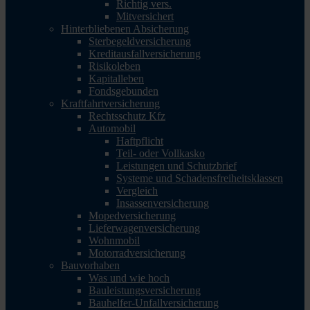
Richtig vers.
Mitversichert
Hinterbliebenen Absicherung
Sterbegeldversicherung
Kreditausfallversicherung
Risikoleben
Kapitalleben
Fondsgebunden
Kraftfahrtversicherung
Rechtsschutz Kfz
Automobil
Haftpflicht
Teil- oder Vollkasko
Leistungen und Schutzbrief
Systeme und Schadensfreiheitsklassen
Vergleich
Insassenversicherung
Mopedversicherung
Lieferwagenversicherung
Wohnmobil
Motorradversicherung
Bauvorhaben
Was und wie hoch
Bauleistungsversicherung
Bauhelfer-Unfallversicherung