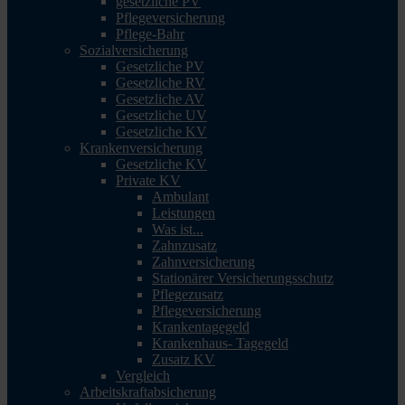
gesetzliche PV
Pflegeversicherung
Pflege-Bahr
Sozialversicherung
Gesetzliche PV
Gesetzliche RV
Gesetzliche AV
Gesetzliche UV
Gesetzliche KV
Krankenversicherung
Gesetzliche KV
Private KV
Ambulant
Leistungen
Was ist...
Zahnzusatz
Zahnversicherung
Stationärer Versicherungsschutz
Pflegezusatz
Pflegeversicherung
Krankentagegeld
Krankenhaus- Tagegeld
Zusatz KV
Vergleich
Arbeitskraftabsicherung