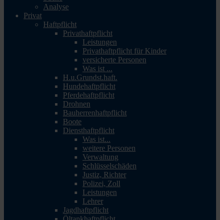
Analyse
Privat
Haftpflicht
Privathaftpflicht
Leistungen
Privathaftpflicht für Kinder
versicherte Personen
Was ist ...
H.u.Grundst.haft.
Hundehaftpflicht
Pferdehaftpflicht
Drohnen
Bauherrenhaftpflicht
Boote
Diensthaftpflicht
Was ist...
weitere Personen
Verwaltung
Schlüsselschäden
Justiz, Richter
Polizei, Zoll
Leistungen
Lehrer
Jagdhaftpflicht
Öltankhaftpflicht