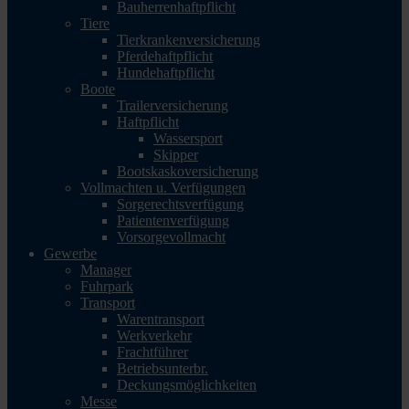
Bauherrenhaftpflicht
Tiere
Tierkrankenversicherung
Pferdehaftpflicht
Hundehaftpflicht
Boote
Trailerversicherung
Haftpflicht
Wassersport
Skipper
Bootskaskoversicherung
Vollmachten u. Verfügungen
Sorgerechtsverfügung
Patientenverfügung
Vorsorgevollmacht
Gewerbe
Manager
Fuhrpark
Transport
Warentransport
Werkverkehr
Frachtführer
Betriebsunterbr.
Deckungsmöglichkeiten
Messe