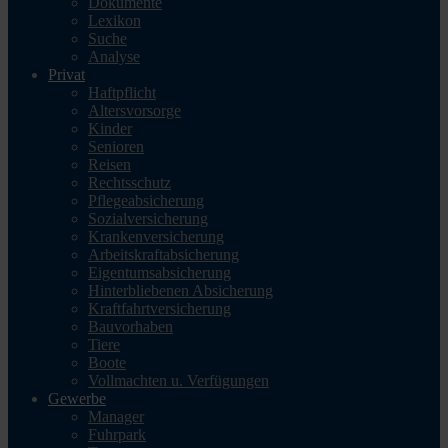
Dokumente
Lexikon
Suche
Analyse
Privat
Haftpflicht
Altersvorsorge
Kinder
Senioren
Reisen
Rechtsschutz
Pflegeabsicherung
Sozialversicherung
Krankenversicherung
Arbeitskraftabsicherung
Eigentumsabsicherung
Hinterbliebenen Absicherung
Kraftfahrtversicherung
Bauvorhaben
Tiere
Boote
Vollmachten u. Verfügungen
Gewerbe
Manager
Fuhrpark