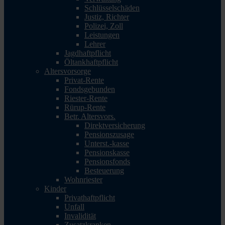
Schlüsselschäden
Justiz, Richter
Polizei, Zoll
Leistungen
Lehrer
Jagdhaftpflicht
Öltankhaftpflicht
Altersvorsorge
Privat-Rente
Fondsgebunden
Riester-Rente
Rürup-Rente
Betr. Altersvors.
Direktversicherung
Pensionszusage
Unterst.-kasse
Pensionskasse
Pensionsfonds
Besteuerung
Wohnriester
Kinder
Privathaftpflicht
Unfall
Invalidität
Zusatzkranken