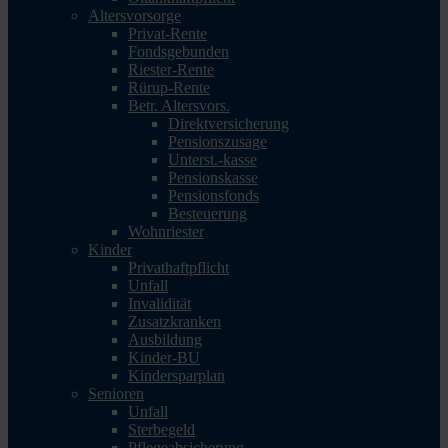
Altersvorsorge
Privat-Rente
Fondsgebunden
Riester-Rente
Rürup-Rente
Betr. Altersvors.
Direktversicherung
Pensionszusage
Unterst.-kasse
Pensionskasse
Pensionsfonds
Besteuerung
Wohnriester
Kinder
Privathaftpflicht
Unfall
Invalidität
Zusatzkranken
Ausbildung
Kinder-BU
Kindersparplan
Senioren
Unfall
Sterbegeld
Pflegeabsicherung