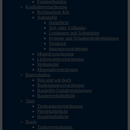
Fondsgebunden
Kraftfahrtversicherung
Rechtsschutz Kfz
Automobil
Haftpflicht
Teil- oder Vollkasko
Leistungen und Schutzbrief
Systeme und Schadensfreiheitsklassen
Vergleich
Insassenversicherung
Mopedversicherung
Lieferwagenversicherung
Wohnmobil
Motorradversicherung
Bauvorhaben
Was und wie hoch
Bauleistungsversicherung
Bauhelfer-Unfallversicherung
Bauherrenhaftpflicht
Tiere
Tierkrankenversicherung
Pferdehaftpflicht
Hundehaftpflicht
Boote
Trailerversicherung