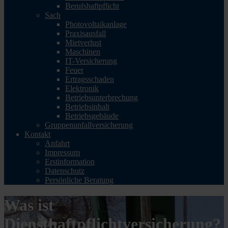
Berufshaftpflicht
Sach
Photovoltaikanlage
Praxisausfall
Mietverlust
Maschinen
IT-Versicherung
Feuer
Ertragsschaden
Elektronik
Betriebsunterbrechung
Betriebsinhalt
Betriebsgebäude
Gruppenunfallversicherung
Kontakt
Anfahrt
Impressum
Erstinformation
Datenschutz
Persönliche Beratung
Was ist
Diensthaftpflichtversicherung?