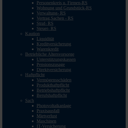
Personenkreis u. Firmen-RS
Wohnung und Grundstück-RS
Verwaltung- RS
Vertrag,Sachen - RS
Straf- RS
Steuer- RS
Kaution
Liquidität
Kreditversicherung
Warenkredit
Betriebliche Altersvorsorge
Unterstützungskassen
Pensionszusage
Direktversicherung
Haftpflicht
Vermögensschäden
Produkthaftpflicht
Betriebshaftpflicht
Berufshaftpflicht
Sach
Photovoltaikanlage
Praxisausfall
Mietverlust
Maschinen
IT-Versicherung