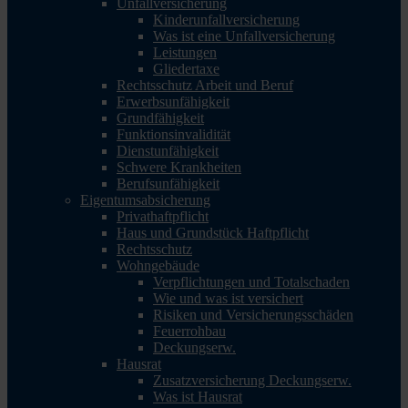
Unfallversicherung
Kinderunfallversicherung
Was ist eine Unfallversicherung
Leistungen
Gliedertaxe
Rechtsschutz Arbeit und Beruf
Erwerbsunfähigkeit
Grundfähigkeit
Funktionsinvalidität
Dienstunfähigkeit
Schwere Krankheiten
Berufsunfähigkeit
Eigentumsabsicherung
Privathaftpflicht
Haus und Grundstück Haftpflicht
Rechtsschutz
Wohngebäude
Verpflichtungen und Totalschaden
Wie und was ist versichert
Risiken und Versicherungsschäden
Feuerrohbau
Deckungserw.
Hausrat
Zusatzversicherung Deckungserw.
Was ist Hausrat