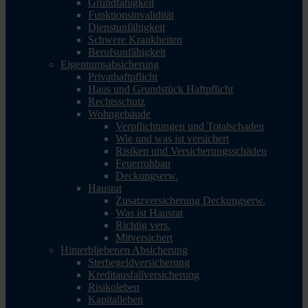
Grundfähigkeit
Funktionsinvalidität
Dienstunfähigkeit
Schwere Krankheiten
Berufsunfähigkeit
Eigentumsabsicherung
Privathaftpflicht
Haus und Grundstück Haftpflicht
Rechtsschutz
Wohngebäude
Verpflichtungen und Totalschaden
Wie und was ist versichert
Risiken und Versicherungsschäden
Feuerrohbau
Deckungserw.
Hausrat
Zusatzversicherung Deckungserw.
Was ist Hausrat
Richtig vers.
Mitversichert
Hinterbliebenen Absicherung
Sterbegeldversicherung
Kreditausfallversicherung
Risikoleben
Kapitalleben