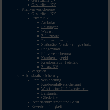
Gesetzliche UV
Gesetzliche KV
Krankenversicherung
Gesetzliche KV
Private KV
Ambulant
Leistungen
Was ist...
Zahnzusatz
Zahnversicherung
Stationärer Versicherungsschutz
Pflegezusatz
Pflegeversicherung
Krankentagegeld
Krankenhaus- Tagegeld
Zusatz KV
Vergleich
Arbeitskraftabsicherung
Unfallversicherung
Kinderunfallversicherung
Was ist eine Unfallversicherung
Leistungen
Gliedertaxe
Rechtsschutz Arbeit und Beruf
Erwerbsunfähigkeit