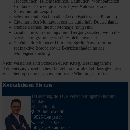
Hebebühnen, Hilfsmaschinen, Baubuden, Wohnbaracken,
Container, Fahrzeuge aller Art (wie Autokräne oder
Schwimmfahrzeuge)
schwimmende Sachen aller Art (beispielsweise Pontons)
Eigentum des Montagepersonals außerhalb Deutschlands
fremde Sachen, die zur Montage nötig sind
zusätzliche Aufräumungs- und Bergungskosten, wenn die
Versicherungssumme von 2 % nicht ausreicht
Schäden durch innere Unruhen, Streik, Aussprerrung,
radioaktive Isotope sowie Betriebsschäden an der
Montageausrüstung
Nicht versichert sind Schäden durch Krieg, Beschlagnahme,
Kernenergie, vorsätzliches Handeln und grobe Fahrlässigkeit des
Versicherungsnehmers, sowie normale Witterungseinflüsse.
Kontaktieren Sie uns
1aBeratung.de TOP Versicherungsmaklerbüro
Mutlak
Maik Mutlak
Bahnhofstr. 40
49525 Lengerich
05481 7007
info@1aBeratung.de