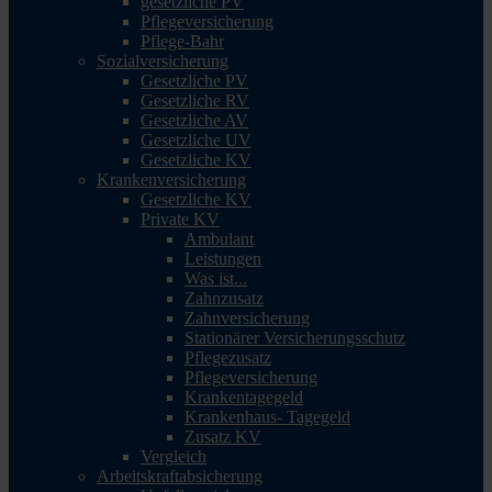
gesetzliche PV
Pflegeversicherung
Pflege-Bahr
Sozialversicherung
Gesetzliche PV
Gesetzliche RV
Gesetzliche AV
Gesetzliche UV
Gesetzliche KV
Krankenversicherung
Gesetzliche KV
Private KV
Ambulant
Leistungen
Was ist...
Zahnzusatz
Zahnversicherung
Stationärer Versicherungsschutz
Pflegezusatz
Pflegeversicherung
Krankentagegeld
Krankenhaus- Tagegeld
Zusatz KV
Vergleich
Arbeitskraftabsicherung