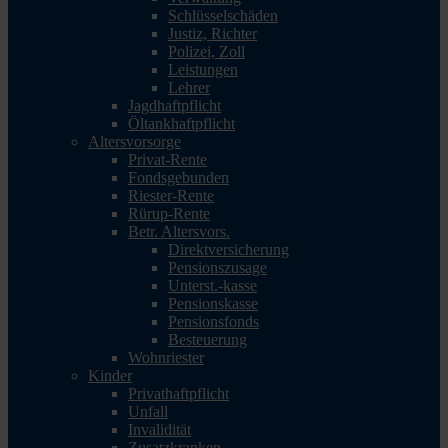
Schlüsselschäden
Justiz, Richter
Polizei, Zoll
Leistungen
Lehrer
Jagdhaftpflicht
Öltankhaftpflicht
Altersvorsorge
Privat-Rente
Fondsgebunden
Riester-Rente
Rürup-Rente
Betr. Altersvors.
Direktversicherung
Pensionszusage
Unterst.-kasse
Pensionskasse
Pensionsfonds
Besteuerung
Wohnriester
Kinder
Privathaftpflicht
Unfall
Invalidität
Zusatzkranken