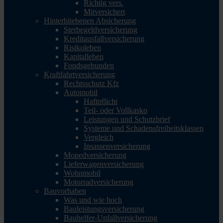
Richtig vers.
Mitversichert
Hinterbliebenen Absicherung
Sterbegeldversicherung
Kreditausfallversicherung
Risikoleben
Kapitalleben
Fondsgebunden
Kraftfahrtversicherung
Rechtsschutz Kfz
Automobil
Haftpflicht
Teil- oder Vollkasko
Leistungen und Schutzbrief
Systeme und Schadensfreiheitsklassen
Vergleich
Insassenversicherung
Mopedversicherung
Lieferwagenversicherung
Wohnmobil
Motorradversicherung
Bauvorhaben
Was und wie hoch
Bauleistungsversicherung
Bauhelfer-Unfallversicherung