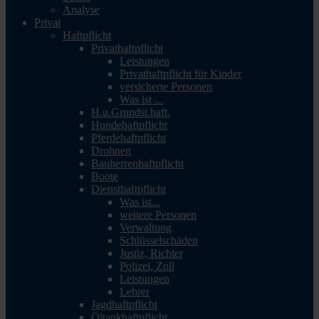
Analyse
Privat
Haftpflicht
Privathaftpflicht
Leistungen
Privathaftpflicht für Kinder
versicherte Personen
Was ist ...
H.u.Grundst.haft.
Hundehaftpflicht
Pferdehaftpflicht
Drohnen
Bauherrenhaftpflicht
Boote
Diensthaftpflicht
Was ist...
weitere Personen
Verwaltung
Schlüsselschäden
Justiz, Richter
Polizei, Zoll
Leistungen
Lehrer
Jagdhaftpflicht
Öltankhaftpflicht