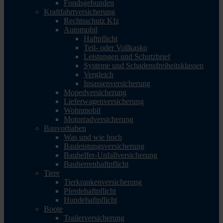
Fondsgebunden
Kraftfahrtversicherung
Rechtsschutz Kfz
Automobil
Haftpflicht
Teil- oder Vollkasko
Leistungen und Schutzbrief
Systeme und Schadensfreiheitsklassen
Vergleich
Insassenversicherung
Mopedversicherung
Lieferwagenversicherung
Wohnmobil
Motorradversicherung
Bauvorhaben
Was und wie hoch
Bauleistungsversicherung
Bauhelfer-Unfallversicherung
Bauherrenhaftpflicht
Tiere
Tierkrankenversicherung
Pferdehaftpflicht
Hundehaftpflicht
Boote
Trailerversicherung