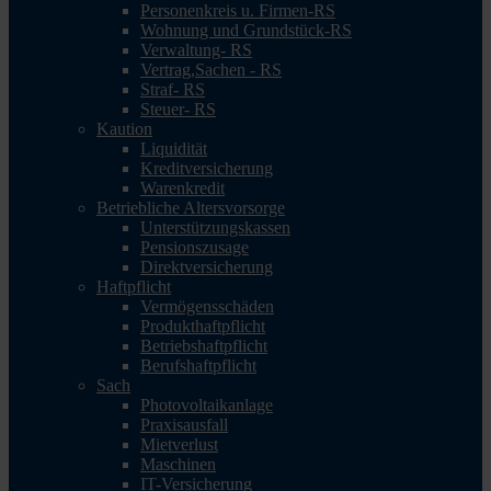
Personenkreis u. Firmen-RS
Wohnung und Grundstück-RS
Verwaltung- RS
Vertrag,Sachen - RS
Straf- RS
Steuer- RS
Kaution
Liquidität
Kreditversicherung
Warenkredit
Betriebliche Altersvorsorge
Unterstützungskassen
Pensionszusage
Direktversicherung
Haftpflicht
Vermögensschäden
Produkthaftpflicht
Betriebshaftpflicht
Berufshaftpflicht
Sach
Photovoltaikanlage
Praxisausfall
Mietverlust
Maschinen
IT-Versicherung