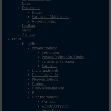
Links
Dokumente
Kodex
Was ist ein Maklervertrag
Korrespondenz
Lexikon
Suche
Analyse
Privat
Haftpflicht
Privathaftpflicht
Leistungen
Privathaftpflicht für Kinder
versicherte Personen
Was ist ...
H.u.Grundst.haft.
Hundehaftpflicht
Pferdehaftpflicht
Drohnen
Bauherrenhaftpflicht
Boote
Diensthaftpflicht
Was ist...
weitere Personen
Verwaltung