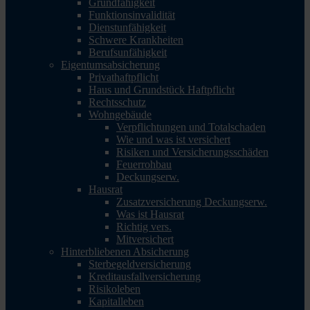
Grundfähigkeit
Funktionsinvalidität
Dienstunfähigkeit
Schwere Krankheiten
Berufsunfähigkeit
Eigentumsabsicherung
Privathaftpflicht
Haus und Grundstück Haftpflicht
Rechtsschutz
Wohngebäude
Verpflichtungen und Totalschaden
Wie und was ist versichert
Risiken und Versicherungsschäden
Feuerrohbau
Deckungserw.
Hausrat
Zusatzversicherung Deckungserw.
Was ist Hausrat
Richtig vers.
Mitversichert
Hinterbliebenen Absicherung
Sterbegeldversicherung
Kreditausfallversicherung
Risikoleben
Kapitalleben