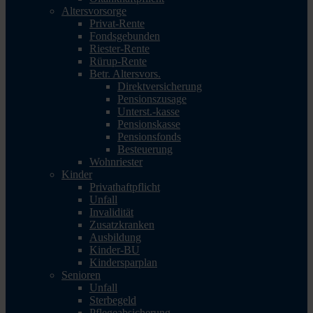
Altersvorsorge
Privat-Rente
Fondsgebunden
Riester-Rente
Rürup-Rente
Betr. Altersvors.
Direktversicherung
Pensionszusage
Unterst.-kasse
Pensionskasse
Pensionsfonds
Besteuerung
Wohnriester
Kinder
Privathaftpflicht
Unfall
Invalidität
Zusatzkranken
Ausbildung
Kinder-BU
Kindersparplan
Senioren
Unfall
Sterbegeld
Pflegeabsicherung