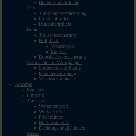
Bauherrenhaftpflicht
Tiere
Tierkrankenversicherung
Pferdehaftpflicht
Hundehaftpflicht
Boote
Trailerversicherung
Haftpflicht
Wassersport
Skipper
Bootskaskoversicherung
Vollmachten u. Verfügungen
Sorgerechtsverfügung
Patientenverfügung
Vorsorgevollmacht
Gewerbe
Manager
Fuhrpark
Transport
Warentransport
Werkverkehr
Frachtführer
Betriebsunterbr.
Deckungsmöglichkeiten
Messe