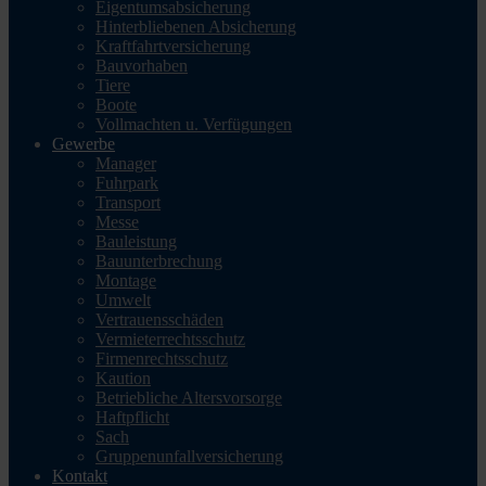
Eigentumsabsicherung
Hinterbliebenen Absicherung
Kraftfahrtversicherung
Bauvorhaben
Tiere
Boote
Vollmachten u. Verfügungen
Gewerbe
Manager
Fuhrpark
Transport
Messe
Bauleistung
Bauunterbrechung
Montage
Umwelt
Vertrauensschäden
Vermieterrechtsschutz
Firmenrechtsschutz
Kaution
Betriebliche Altersvorsorge
Haftpflicht
Sach
Gruppenunfallversicherung
Kontakt