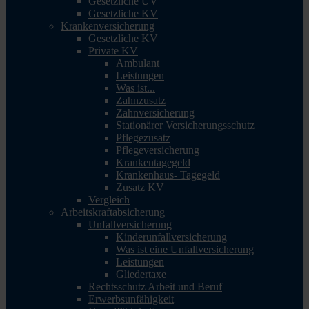
Gesetzliche UV
Gesetzliche KV
Krankenversicherung
Gesetzliche KV
Private KV
Ambulant
Leistungen
Was ist...
Zahnzusatz
Zahnversicherung
Stationärer Versicherungsschutz
Pflegezusatz
Pflegeversicherung
Krankentagegeld
Krankenhaus- Tagegeld
Zusatz KV
Vergleich
Arbeitskraftabsicherung
Unfallversicherung
Kinderunfallversicherung
Was ist eine Unfallversicherung
Leistungen
Gliedertaxe
Rechtsschutz Arbeit und Beruf
Erwerbsunfähigkeit