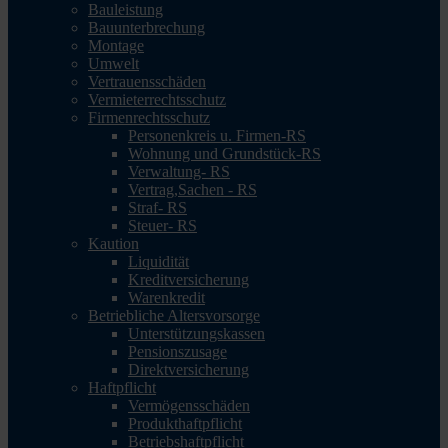
Bauleistung
Bauunterbrechung
Montage
Umwelt
Vertrauensschäden
Vermieterrechtsschutz
Firmenrechtsschutz
Personenkreis u. Firmen-RS
Wohnung und Grundstück-RS
Verwaltung- RS
Vertrag,Sachen - RS
Straf- RS
Steuer- RS
Kaution
Liquidität
Kreditversicherung
Warenkredit
Betriebliche Altersvorsorge
Unterstützungskassen
Pensionszusage
Direktversicherung
Haftpflicht
Vermögensschäden
Produkthaftpflicht
Betriebshaftpflicht