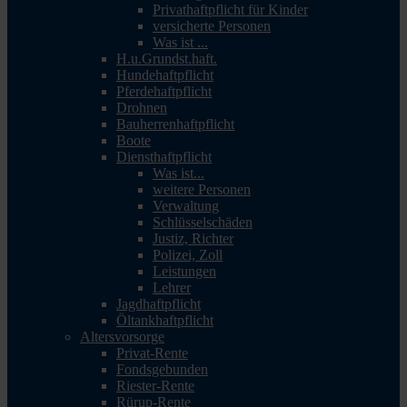
Privathaftpflicht für Kinder
versicherte Personen
Was ist ...
H.u.Grundst.haft.
Hundehaftpflicht
Pferdehaftpflicht
Drohnen
Bauherrenhaftpflicht
Boote
Diensthaftpflicht
Was ist...
weitere Personen
Verwaltung
Schlüsselschäden
Justiz, Richter
Polizei, Zoll
Leistungen
Lehrer
Jagdhaftpflicht
Öltankhaftpflicht
Altersvorsorge
Privat-Rente
Fondsgebunden
Riester-Rente
Rürup-Rente