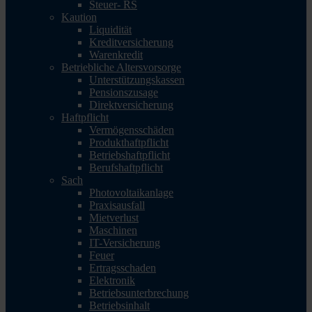
Steuer- RS
Kaution
Liquidität
Kreditversicherung
Warenkredit
Betriebliche Altersvorsorge
Unterstützungskassen
Pensionszusage
Direktversicherung
Haftpflicht
Vermögensschäden
Produkthaftpflicht
Betriebshaftpflicht
Berufshaftpflicht
Sach
Photovoltaikanlage
Praxisausfall
Mietverlust
Maschinen
IT-Versicherung
Feuer
Ertragsschaden
Elektronik
Betriebsunterbrechung
Betriebsinhalt