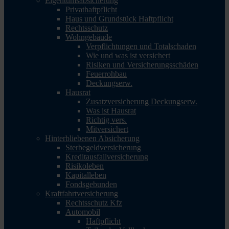
Eigentumsabsicherung
Privathaftpflicht
Haus und Grundstück Haftpflicht
Rechtsschutz
Wohngebäude
Verpflichtungen und Totalschaden
Wie und was ist versichert
Risiken und Versicherungsschäden
Feuerrohbau
Deckungserw.
Hausrat
Zusatzversicherung Deckungserw.
Was ist Hausrat
Richtig vers.
Mitversichert
Hinterbliebenen Absicherung
Sterbegeldversicherung
Kreditausfallversicherung
Risikoleben
Kapitalleben
Fondsgebunden
Kraftfahrtversicherung
Rechtsschutz Kfz
Automobil
Haftpflicht