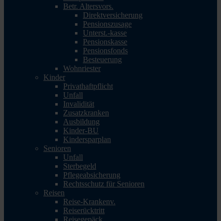
Betr. Altersvors.
Direktversicherung
Pensionszusage
Unterst.-kasse
Pensionskasse
Pensionsfonds
Besteuerung
Wohnriester
Kinder
Privathaftpflicht
Unfall
Invalidität
Zusatzkranken
Ausbildung
Kinder-BU
Kindersparplan
Senioren
Unfall
Sterbegeld
Pflegeabsicherung
Rechtsschutz für Senioren
Reisen
Reise-Krankenv.
Reiserücktritt
Reisegepäck