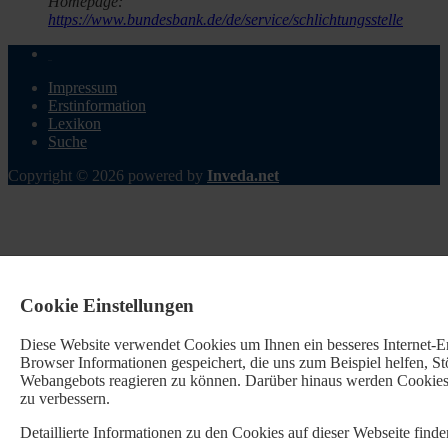
Homepage:
https://www.bundesbank.de/de/service/schlichtungsstelle
Impressum
Erstinformation
Lexikon
Suche
Copyright © 2026 powered by
Inveda.net
Cookie Einstellungen
Diese Website verwendet Cookies u
m Ihnen ein besseres Internet-
Browser Informationen gespeichert, die uns zum Beispiel helfen, 
Webangebots reagieren zu können. Darüber hinaus werden Cookies b
zu verbessern.
Detaillierte Informationen zu den Cookies auf dieser Webseite fin