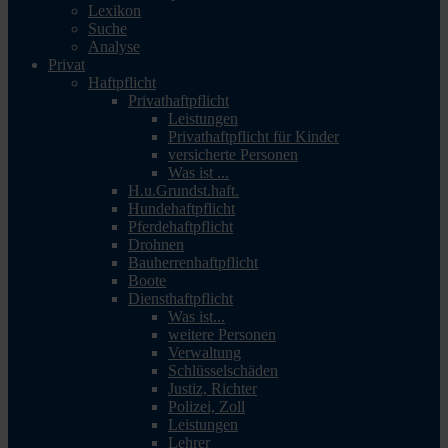
Lexikon
Suche
Analyse
Privat
Haftpflicht
Privathaftpflicht
Leistungen
Privathaftpflicht für Kinder
versicherte Personen
Was ist ...
H.u.Grundst.haft.
Hundehaftpflicht
Pferdehaftpflicht
Drohnen
Bauherrenhaftpflicht
Boote
Diensthaftpflicht
Was ist...
weitere Personen
Verwaltung
Schlüsselschäden
Justiz, Richter
Polizei, Zoll
Leistungen
Lehrer