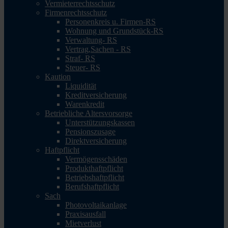
Vermieterrechtsschutz
Firmenrechtsschutz
Personenkreis u. Firmen-RS
Wohnung und Grundstück-RS
Verwaltung- RS
Vertrag,Sachen - RS
Straf- RS
Steuer- RS
Kaution
Liquidität
Kreditversicherung
Warenkredit
Betriebliche Altersvorsorge
Unterstützungskassen
Pensionszusage
Direktversicherung
Haftpflicht
Vermögensschäden
Produkthaftpflicht
Betriebshaftpflicht
Berufshaftpflicht
Sach
Photovoltaikanlage
Praxisausfall
Mietverlust