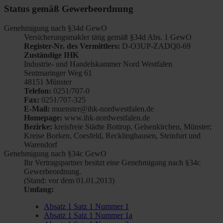
Status gemäß Gewerbeordnung
Genehmigung nach §34d GewO
Versicherungsmakler tätig gemäß §34d Abs. 1 GewO
Register-Nr. des Vermittlers:
D-O3UP-ZADQ0-69
Zuständige IHK
Industrie- und Handelskammer Nord Westfalen
Sentmaringer Weg 61
48151 Münster
Telefon:
0251/707-0
Fax:
0251/707-325
E-Mail:
muenster@ihk-nordwestfalen.de
Homepage:
www.ihk-nordwestfalen.de
Bezirke:
kreisfreie Städte Bottrop, Gelsenkirchen, Münster;
Kreise Borken, Coesfeld, Recklinghausen, Steinfurt und
Warendorf
Genehmigung nach §34c GewO
Ihr Vertragspartner besitzt eine Genehmigung nach §34c
Gewerbeordnung.
(Stand: vor dem 01.01.2013)
Umfang:
Absatz 1 Satz 1 Nummer 1
Absatz 1 Satz 1 Nummer 1a