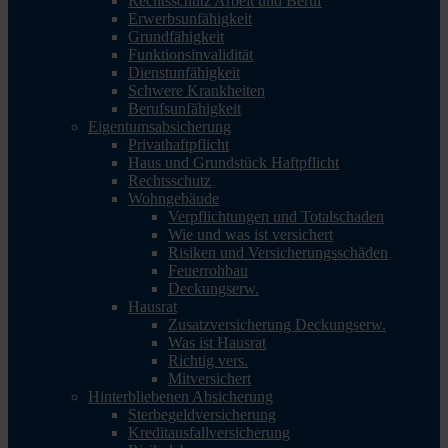
Rechtsschutz Arbeit und Beruf
Erwerbsunfähigkeit
Grundfähigkeit
Funktionsinvalidität
Dienstunfähigkeit
Schwere Krankheiten
Berufsunfähigkeit
Eigentumsabsicherung
Privathaftpflicht
Haus und Grundstück Haftpflicht
Rechtsschutz
Wohngebäude
Verpflichtungen und Totalschaden
Wie und was ist versichert
Risiken und Versicherungsschäden
Feuerrohbau
Deckungserw.
Hausrat
Zusatzversicherung Deckungserw.
Was ist Hausrat
Richtig vers.
Mitversichert
Hinterbliebenen Absicherung
Sterbegeldversicherung
Kreditausfallversicherung