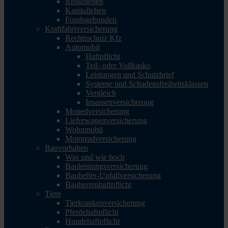
Risikoleben
Kapitalleben
Fondsgebunden
Kraftfahrtversicherung
Rechtsschutz Kfz
Automobil
Haftpflicht
Teil- oder Vollkasko
Leistungen und Schutzbrief
Systeme und Schadensfreiheitsklassen
Vergleich
Insassenversicherung
Mopedversicherung
Lieferwagenversicherung
Wohnmobil
Motorradversicherung
Bauvorhaben
Was und wie hoch
Bauleistungsversicherung
Bauhelfer-Unfallversicherung
Bauherrenhaftpflicht
Tiere
Tierkrankenversicherung
Pferdehaftpflicht
Hundehaftpflicht