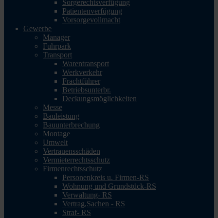
Sorgerechtsverfügung
Patientenverfügung
Vorsorgevollmacht
Gewerbe
Manager
Fuhrpark
Transport
Warentransport
Werkverkehr
Frachtführer
Betriebsunterbr.
Deckungsmöglichkeiten
Messe
Bauleistung
Bauunterbrechung
Montage
Umwelt
Vertrauensschäden
Vermieterrechtsschutz
Firmenrechtsschutz
Personenkreis u. Firmen-RS
Wohnung und Grundstück-RS
Verwaltung- RS
Vertrag,Sachen - RS
Straf- RS