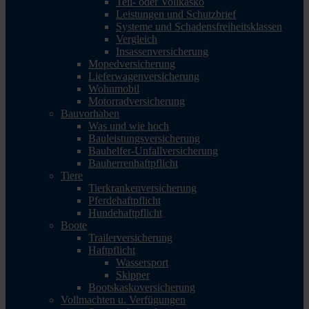
Teil- oder Vollkasko
Leistungen und Schutzbrief
Systeme und Schadensfreiheitsklassen
Vergleich
Insassenversicherung
Mopedversicherung
Lieferwagenversicherung
Wohnmobil
Motorradversicherung
Bauvorhaben
Was und wie hoch
Bauleistungsversicherung
Bauhelfer-Unfallversicherung
Bauherrenhaftpflicht
Tiere
Tierkrankenversicherung
Pferdehaftpflicht
Hundehaftpflicht
Boote
Trailerversicherung
Haftpflicht
Wassersport
Skipper
Bootskaskoversicherung
Vollmachten u. Verfügungen