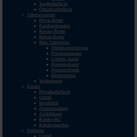
Jagdhaftpflicht
Öltankhaftpflicht
Altersvorsorge
Privat-Rente
Fondsgebunden
Riester-Rente
Rürup-Rente
Betr. Altersvors.
Direktversicherung
Pensionszusage
Unterst.-kasse
Pensionskasse
Pensionsfonds
Besteuerung
Wohnriester
Kinder
Privathaftpflicht
Unfall
Invalidität
Zusatzkranken
Ausbildung
Kinder-BU
Kindersparplan
Senioren
Unfall