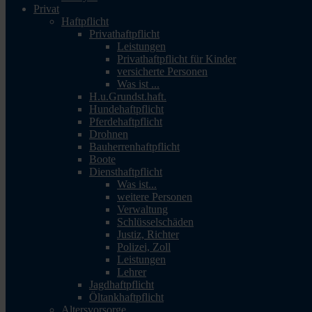
Privat
Haftpflicht
Privathaftpflicht
Leistungen
Privathaftpflicht für Kinder
versicherte Personen
Was ist ...
H.u.Grundst.haft.
Hundehaftpflicht
Pferdehaftpflicht
Drohnen
Bauherrenhaftpflicht
Boote
Diensthaftpflicht
Was ist...
weitere Personen
Verwaltung
Schlüsselschäden
Justiz, Richter
Polizei, Zoll
Leistungen
Lehrer
Jagdhaftpflicht
Öltankhaftpflicht
Altersvorsorge