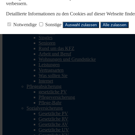
verbessern.
Reisen
Reise-Krankenv.
Detaillierte Informationen zu den Cookies auf dieser Webseite fin
Reiserücktritt
Reisegepäck
Notwendige
Sonstige
Auswahl zulassen
Alle zulassen
Rechtsschutz
Familien
Singles
Senioren
Rund um das KFZ
Arbeit und Beruf
Wohnungen und Grundstücke
Leistungen
Vertragsarten
Was sollten Sie
Internet
Pflegeabsicherung
gesetzliche PV
Pflegeversicherung
Pflege-Bahr
Sozialversicherung
Gesetzliche PV
Gesetzliche RV
Gesetzliche AV
Gesetzliche UV