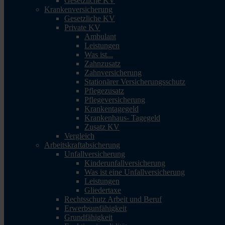
Gesetzliche KV
Krankenversicherung
Gesetzliche KV
Private KV
Ambulant
Leistungen
Was ist...
Zahnzusatz
Zahnversicherung
Stationärer Versicherungsschutz
Pflegezusatz
Pflegeversicherung
Krankentagegeld
Krankenhaus- Tagegeld
Zusatz KV
Vergleich
Arbeitskraftabsicherung
Unfallversicherung
Kinderunfallversicherung
Was ist eine Unfallversicherung
Leistungen
Gliedertaxe
Rechtsschutz Arbeit und Beruf
Erwerbsunfähigkeit
Grundfähigkeit