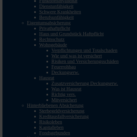
Funktionsinvalidität
Dienstunfähigkeit
Schwere Krankheiten
Berufsunfähigkeit
Eigentumsabsicherung
Privathaftpflicht
Haus und Grundstück Haftpflicht
Rechtsschutz
Wohngebäude
Verpflichtungen und Totalschaden
Wie und was ist versichert
Risiken und Versicherungsschäden
Feuerrohbau
Deckungserw.
Hausrat
Zusatzversicherung Deckungserw.
Was ist Hausrat
Richtig vers.
Mitversichert
Hinterbliebenen Absicherung
Sterbegeldversicherung
Kreditausfallversicherung
Risikoleben
Kapitalleben
Fondsgebunden