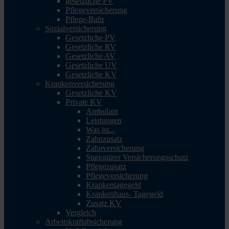
gesetzliche PV
Pflegeversicherung
Pflege-Bahr
Sozialversicherung
Gesetzliche PV
Gesetzliche RV
Gesetzliche AV
Gesetzliche UV
Gesetzliche KV
Krankenversicherung
Gesetzliche KV
Private KV
Ambulant
Leistungen
Was ist...
Zahnzusatz
Zahnversicherung
Stationärer Versicherungsschutz
Pflegezusatz
Pflegeversicherung
Krankentagegeld
Krankenhaus- Tagegeld
Zusatz KV
Vergleich
Arbeitskraftabsicherung