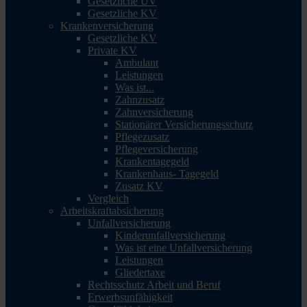
Gesetzliche UV
Gesetzliche KV
Krankenversicherung
Gesetzliche KV
Private KV
Ambulant
Leistungen
Was ist...
Zahnzusatz
Zahnversicherung
Stationärer Versicherungsschutz
Pflegezusatz
Pflegeversicherung
Krankentagegeld
Krankenhaus- Tagegeld
Zusatz KV
Vergleich
Arbeitskraftabsicherung
Unfallversicherung
Kinderunfallversicherung
Was ist eine Unfallversicherung
Leistungen
Gliedertaxe
Rechtsschutz Arbeit und Beruf
Erwerbsunfähigkeit