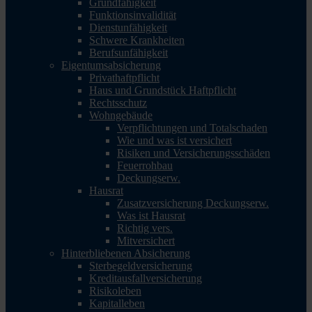
Grundfähigkeit
Funktionsinvalidität
Dienstunfähigkeit
Schwere Krankheiten
Berufsunfähigkeit
Eigentumsabsicherung
Privathaftpflicht
Haus und Grundstück Haftpflicht
Rechtsschutz
Wohngebäude
Verpflichtungen und Totalschaden
Wie und was ist versichert
Risiken und Versicherungsschäden
Feuerrohbau
Deckungserw.
Hausrat
Zusatzversicherung Deckungserw.
Was ist Hausrat
Richtig vers.
Mitversichert
Hinterbliebenen Absicherung
Sterbegeldversicherung
Kreditausfallversicherung
Risikoleben
Kapitalleben