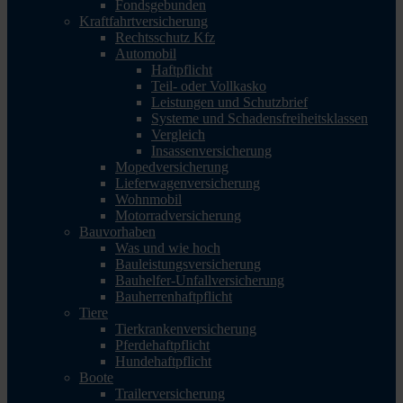
Fondsgebunden
Kraftfahrtversicherung
Rechtsschutz Kfz
Automobil
Haftpflicht
Teil- oder Vollkasko
Leistungen und Schutzbrief
Systeme und Schadensfreiheitsklassen
Vergleich
Insassenversicherung
Mopedversicherung
Lieferwagenversicherung
Wohnmobil
Motorradversicherung
Bauvorhaben
Was und wie hoch
Bauleistungsversicherung
Bauhelfer-Unfallversicherung
Bauherrenhaftpflicht
Tiere
Tierkrankenversicherung
Pferdehaftpflicht
Hundehaftpflicht
Boote
Trailerversicherung