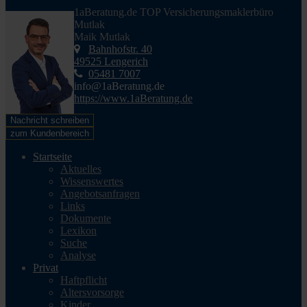
1aBeratung.de TOP Versicherungsmaklerbüro
Mutlak
Maik Mutlak
Bahnhofstr. 40
49525 Lengerich
05481 7007
info@1aBeratung.de
https://www.1aBeratung.de
Nachricht schreiben
zum Kundenbereich
Startseite
Aktuelles
Wissenswertes
Angebotsanfragen
Links
Dokumente
Lexikon
Suche
Analyse
Privat
Haftpflicht
Altersvorsorge
Kinder