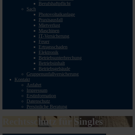
Berufshaftpflicht
Sach
Photovoltaikanlage
Praxisausfall
Mietverlust
Maschinen
IT-Versicherung
Feuer
Ertragsschaden
Elektronik
Betriebsunterbrechung
Betriebsinhalt
Betriebsgebäude
Gruppenunfallversicherung
Kontakt
Anfahrt
Impressum
Erstinformation
Datenschutz
Persönliche Beratung
Rechtsschutz für Singles