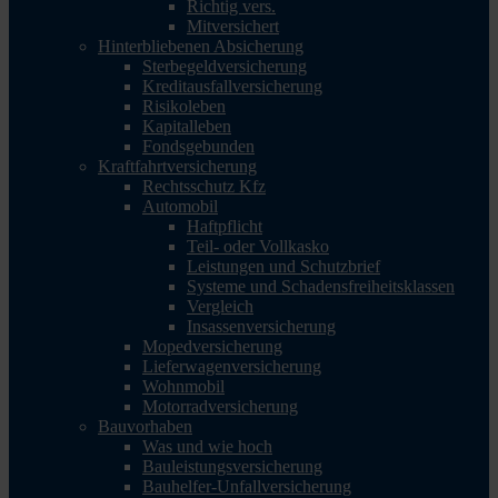
Richtig vers.
Mitversichert
Hinterbliebenen Absicherung
Sterbegeldversicherung
Kreditausfallversicherung
Risikoleben
Kapitalleben
Fondsgebunden
Kraftfahrtversicherung
Rechtsschutz Kfz
Automobil
Haftpflicht
Teil- oder Vollkasko
Leistungen und Schutzbrief
Systeme und Schadensfreiheitsklassen
Vergleich
Insassenversicherung
Mopedversicherung
Lieferwagenversicherung
Wohnmobil
Motorradversicherung
Bauvorhaben
Was und wie hoch
Bauleistungsversicherung
Bauhelfer-Unfallversicherung