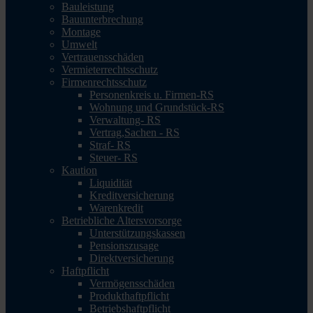
Bauleistung
Bauunterbrechung
Montage
Umwelt
Vertrauensschäden
Vermieterrechtsschutz
Firmenrechtsschutz
Personenkreis u. Firmen-RS
Wohnung und Grundstück-RS
Verwaltung- RS
Vertrag,Sachen - RS
Straf- RS
Steuer- RS
Kaution
Liquidität
Kreditversicherung
Warenkredit
Betriebliche Altersvorsorge
Unterstützungskassen
Pensionszusage
Direktversicherung
Haftpflicht
Vermögensschäden
Produkthaftpflicht
Betriebshaftpflicht