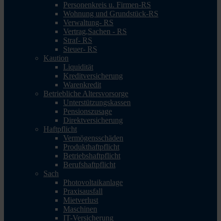
Personenkreis u. Firmen-RS
Wohnung und Grundstück-RS
Verwaltung- RS
Vertrag,Sachen - RS
Straf- RS
Steuer- RS
Kaution
Liquidität
Kreditversicherung
Warenkredit
Betriebliche Altersvorsorge
Unterstützungskassen
Pensionszusage
Direktversicherung
Haftpflicht
Vermögensschäden
Produkthaftpflicht
Betriebshaftpflicht
Berufshaftpflicht
Sach
Photovoltaikanlage
Praxisausfall
Mietverlust
Maschinen
IT-Versicherung