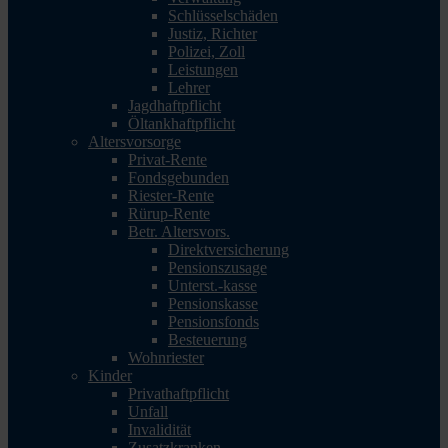
Schlüsselschäden
Justiz, Richter
Polizei, Zoll
Leistungen
Lehrer
Jagdhaftpflicht
Öltankhaftpflicht
Altersvorsorge
Privat-Rente
Fondsgebunden
Riester-Rente
Rürup-Rente
Betr. Altersvors.
Direktversicherung
Pensionszusage
Unterst.-kasse
Pensionskasse
Pensionsfonds
Besteuerung
Wohnriester
Kinder
Privathaftpflicht
Unfall
Invalidität
Zusatzkranken