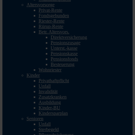
Altersvorsorge
Privat-Rente
Fondsgebunden
Riester-Rente
Rürup-Rente
Betr. Altersvors.
Direktversicherung
Pensionszusage
Unterst.-kasse
Pensionskasse
Pensionsfonds
Besteuerung
Wohnriester
Kinder
Privathaftpflicht
Unfall
Invalidität
Zusatzkranken
Ausbildung
Kinder-BU
Kindersparplan
Senioren
Unfall
Sterbegeld
Pflegeabsicherung