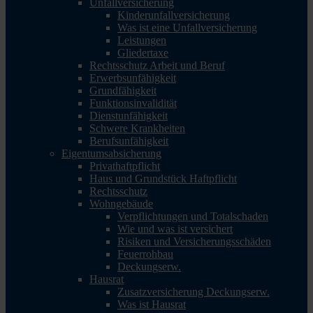
Unfallversicherung
Kinderunfallversicherung
Was ist eine Unfallversicherung
Leistungen
Gliedertaxe
Rechtsschutz Arbeit und Beruf
Erwerbsunfähigkeit
Grundfähigkeit
Funktionsinvalidität
Dienstunfähigkeit
Schwere Krankheiten
Berufsunfähigkeit
Eigentumsabsicherung
Privathaftpflicht
Haus und Grundstück Haftpflicht
Rechtsschutz
Wohngebäude
Verpflichtungen und Totalschaden
Wie und was ist versichert
Risiken und Versicherungsschäden
Feuerrohbau
Deckungserw.
Hausrat
Zusatzversicherung Deckungserw.
Was ist Hausrat