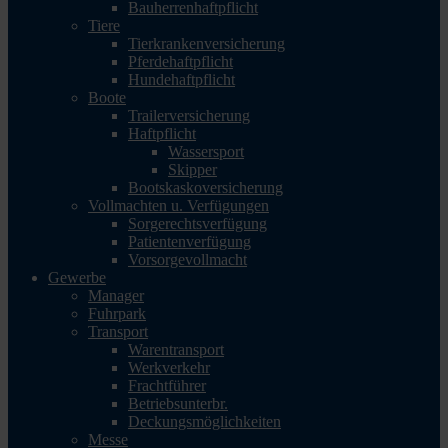
Bauherrenhaftpflicht
Tiere
Tierkrankenversicherung
Pferdehaftpflicht
Hundehaftpflicht
Boote
Trailerversicherung
Haftpflicht
Wassersport
Skipper
Bootskaskoversicherung
Vollmachten u. Verfügungen
Sorgerechtsverfügung
Patientenverfügung
Vorsorgevollmacht
Gewerbe
Manager
Fuhrpark
Transport
Warentransport
Werkverkehr
Frachtführer
Betriebsunterbr.
Deckungsmöglichkeiten
Messe