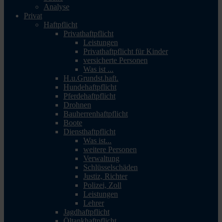
Analyse
Privat
Haftpflicht
Privathaftpflicht
Leistungen
Privathaftpflicht für Kinder
versicherte Personen
Was ist ...
H.u.Grundst.haft.
Hundehaftpflicht
Pferdehaftpflicht
Drohnen
Bauherrenhaftpflicht
Boote
Diensthaftpflicht
Was ist...
weitere Personen
Verwaltung
Schlüsselschäden
Justiz, Richter
Polizei, Zoll
Leistungen
Lehrer
Jagdhaftpflicht
Öltankhaftpflicht