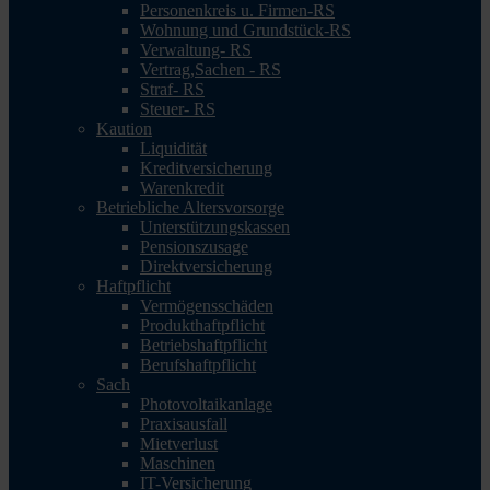
Personenkreis u. Firmen-RS
Wohnung und Grundstück-RS
Verwaltung- RS
Vertrag,Sachen - RS
Straf- RS
Steuer- RS
Kaution
Liquidität
Kreditversicherung
Warenkredit
Betriebliche Altersvorsorge
Unterstützungskassen
Pensionszusage
Direktversicherung
Haftpflicht
Vermögensschäden
Produkthaftpflicht
Betriebshaftpflicht
Berufshaftpflicht
Sach
Photovoltaikanlage
Praxisausfall
Mietverlust
Maschinen
IT-Versicherung