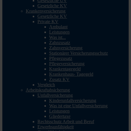
Gesetzliche UV
Gesetzliche KV
Krankenversicherung
Gesetzliche KV
Private KV
Ambulant
Leistungen
Was ist...
Zahnzusatz
Zahnversicherung
Stationärer Versicherungsschutz
Pflegezusatz
Pflegeversicherung
Krankentagegeld
Krankenhaus- Tagegeld
Zusatz KV
Vergleich
Arbeitskraftabsicherung
Unfallversicherung
Kinderunfallversicherung
Was ist eine Unfallversicherung
Leistungen
Gliedertaxe
Rechtsschutz Arbeit und Beruf
Erwerbsunfähigkeit