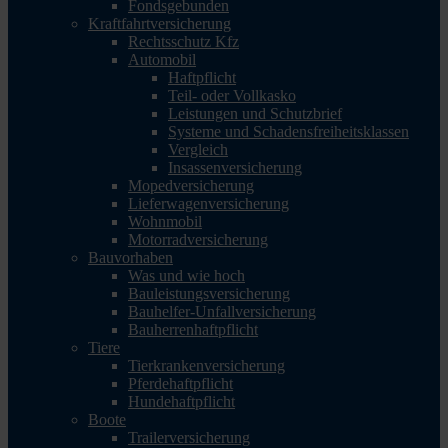
Fondsgebunden
Kraftfahrtversicherung
Rechtsschutz Kfz
Automobil
Haftpflicht
Teil- oder Vollkasko
Leistungen und Schutzbrief
Systeme und Schadensfreiheitsklassen
Vergleich
Insassenversicherung
Mopedversicherung
Lieferwagenversicherung
Wohnmobil
Motorradversicherung
Bauvorhaben
Was und wie hoch
Bauleistungsversicherung
Bauhelfer-Unfallversicherung
Bauherrenhaftpflicht
Tiere
Tierkrankenversicherung
Pferdehaftpflicht
Hundehaftpflicht
Boote
Trailerversicherung