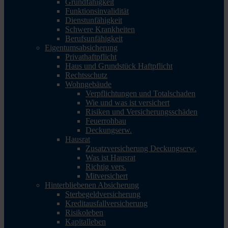
Grundfähigkeit
Funktionsinvalidität
Dienstunfähigkeit
Schwere Krankheiten
Berufsunfähigkeit
Eigentumsabsicherung
Privathaftpflicht
Haus und Grundstück Haftpflicht
Rechtsschutz
Wohngebäude
Verpflichtungen und Totalschaden
Wie und was ist versichert
Risiken und Versicherungsschäden
Feuerrohbau
Deckungserw.
Hausrat
Zusatzversicherung Deckungserw.
Was ist Hausrat
Richtig vers.
Mitversichert
Hinterbliebenen Absicherung
Sterbegeldversicherung
Kreditausfallversicherung
Risikoleben
Kapitalleben