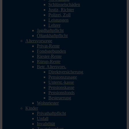
Schlüsselschäden
Justiz, Richter
Polizei, Zoll
Leistungen
Lehrer
Jagdhaftpflicht
Öltankhaftpflicht
Altersvorsorge
Privat-Rente
Fondsgebunden
Riester-Rente
Rürup-Rente
Betr. Altersvors.
Direktversicherung
Pensionszusage
Unterst.-kasse
Pensionskasse
Pensionsfonds
Besteuerung
Wohnriester
Kinder
Privathaftpflicht
Unfall
Invalidität
Zusatzkranken