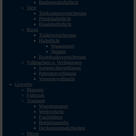
Bauherrenhaftpflicht
Tiere
Tierkrankenversicherung
Pferdehaftpflicht
Hundehaftpflicht
Boote
Trailerversicherung
Haftpflicht
Wassersport
Skipper
Bootskaskoversicherung
Vollmachten u. Verfügungen
Sorgerechtsverfügung
Patientenverfügung
Vorsorgevollmacht
Gewerbe
Manager
Fuhrpark
Transport
Warentransport
Werkverkehr
Frachtführer
Betriebsunterbr.
Deckungsmöglichkeiten
Messe