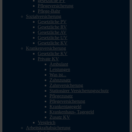
gesetzliche PV
Pflegeversicherung
Pflege-Bahr
Sozialversicherung
Gesetzliche PV
Gesetzliche RV
Gesetzliche AV
Gesetzliche UV
Gesetzliche KV
Krankenversicherung
Gesetzliche KV
Private KV
Ambulant
Leistungen
Was ist...
Zahnzusatz
Zahnversicherung
Stationärer Versicherungsschutz
Pflegezusatz
Pflegeversicherung
Krankentagegeld
Krankenhaus- Tagegeld
Zusatz KV
Vergleich
Arbeitskraftabsicherung