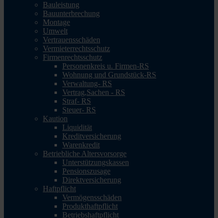
Bauleistung
Bauunterbrechung
Montage
Umwelt
Vertrauensschäden
Vermieterrechtsschutz
Firmenrechtsschutz
Personenkreis u. Firmen-RS
Wohnung und Grundstück-RS
Verwaltung- RS
Vertrag,Sachen - RS
Straf- RS
Steuer- RS
Kaution
Liquidität
Kreditversicherung
Warenkredit
Betriebliche Altersvorsorge
Unterstützungskassen
Pensionszusage
Direktversicherung
Haftpflicht
Vermögensschäden
Produkthaftpflicht
Betriebshaftpflicht