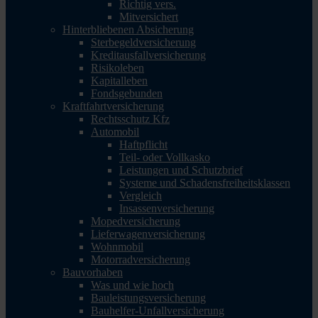
Richtig vers.
Mitversichert
Hinterbliebenen Absicherung
Sterbegeldversicherung
Kreditausfallversicherung
Risikoleben
Kapitalleben
Fondsgebunden
Kraftfahrtversicherung
Rechtsschutz Kfz
Automobil
Haftpflicht
Teil- oder Vollkasko
Leistungen und Schutzbrief
Systeme und Schadensfreiheitsklassen
Vergleich
Insassenversicherung
Mopedversicherung
Lieferwagenversicherung
Wohnmobil
Motorradversicherung
Bauvorhaben
Was und wie hoch
Bauleistungsversicherung
Bauhelfer-Unfallversicherung