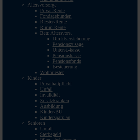
Altersvorsorge
Privat-Rente
Fondsgebunden
Riester-Rente
Rürup-Rente
Betr. Altersvors.
Direktversicherung
Pensionszusage
Unterst.-kasse
Pensionskasse
Pensionsfonds
Besteuerung
Wohnriester
Kinder
Privathaftpflicht
Unfall
Invalidität
Zusatzkranken
Ausbildung
Kinder-BU
Kindersparplan
Senioren
Unfall
Sterbegeld
Pflegeabsicherung