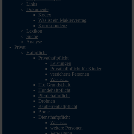
Links
Dokumente
Kodex
Was ist ein Maklervertrag
Korrespondenz
Lexikon
Suche
Analyse
Privat
Haftpflicht
Privathaftpflicht
Leistungen
Privathaftpflicht für Kinder
versicherte Personen
Was ist ...
H.u.Grundst.haft.
Hundehaftpflicht
Pferdehaftpflicht
Drohnen
Bauherrenhaftpflicht
Boote
Diensthaftpflicht
Was ist...
weitere Personen
Verwaltung