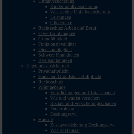
Unfallversicherung
Kinderunfallversicherung
Was ist eine Unfallversicherung
Leistungen
Gliedertaxe
Rechtsschutz Arbeit und Beruf
Erwerbsunfähigkeit
Grundfähigkeit
Funktionsinvalidität
Dienstunfähigkeit
Schwere Krankheiten
Berufsunfähigkeit
Eigentumsabsicherung
Privathaftpflicht
Haus und Grundstück Haftpflicht
Rechtsschutz
Wohngebäude
Verpflichtungen und Totalschaden
Wie und was ist versichert
Risiken und Versicherungsschäden
Feuerrohbau
Deckungserw.
Hausrat
Zusatzversicherung Deckungserw.
Was ist Hausrat