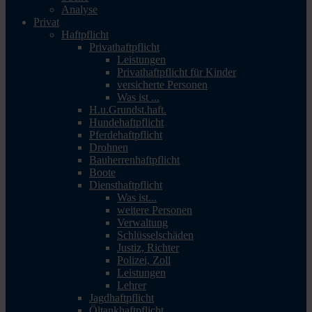
Analyse
Privat
Haftpflicht
Privathaftpflicht
Leistungen
Privathaftpflicht für Kinder
versicherte Personen
Was ist ...
H.u.Grundst.haft.
Hundehaftpflicht
Pferdehaftpflicht
Drohnen
Bauherrenhaftpflicht
Boote
Diensthaftpflicht
Was ist...
weitere Personen
Verwaltung
Schlüsselschäden
Justiz, Richter
Polizei, Zoll
Leistungen
Lehrer
Jagdhaftpflicht
Öltankhaftpflicht