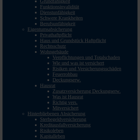
Grundfähigkeit
Funktionsinvalidität
Dienstunfähigkeit
Schwere Krankheiten
Berufsunfähigkeit
Eigentumsabsicherung
Privathaftpflicht
Haus und Grundstück Haftpflicht
Rechtsschutz
Wohngebäude
Verpflichtungen und Totalschaden
Wie und was ist versichert
Risiken und Versicherungsschäden
Feuerrohbau
Deckungserw.
Hausrat
Zusatzversicherung Deckungserw.
Was ist Hausrat
Richtig vers.
Mitversichert
Hinterbliebenen Absicherung
Sterbegeldversicherung
Kreditausfallversicherung
Risikoleben
Kapitalleben