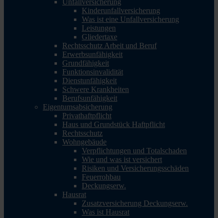
Unfallversicherung
Kinderunfallversicherung
Was ist eine Unfallversicherung
Leistungen
Gliedertaxe
Rechtsschutz Arbeit und Beruf
Erwerbsunfähigkeit
Grundfähigkeit
Funktionsinvalidität
Dienstunfähigkeit
Schwere Krankheiten
Berufsunfähigkeit
Eigentumsabsicherung
Privathaftpflicht
Haus und Grundstück Haftpflicht
Rechtsschutz
Wohngebäude
Verpflichtungen und Totalschaden
Wie und was ist versichert
Risiken und Versicherungsschäden
Feuerrohbau
Deckungserw.
Hausrat
Zusatzversicherung Deckungserw.
Was ist Hausrat