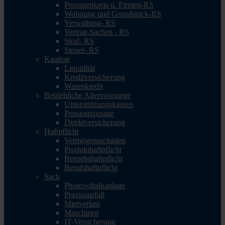
Personenkreis u. Firmen-RS
Wohnung und Grundstück-RS
Verwaltung- RS
Vertrag,Sachen - RS
Straf- RS
Steuer- RS
Kaution
Liquidität
Kreditversicherung
Warenkredit
Betriebliche Altersvorsorge
Unterstützungskassen
Pensionszusage
Direktversicherung
Haftpflicht
Vermögensschäden
Produkthaftpflicht
Betriebshaftpflicht
Berufshaftpflicht
Sach
Photovoltaikanlage
Praxisausfall
Mietverlust
Maschinen
IT-Versicherung