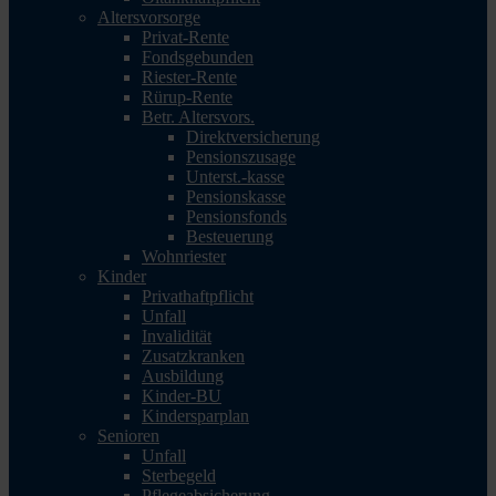
Altersvorsorge
Privat-Rente
Fondsgebunden
Riester-Rente
Rürup-Rente
Betr. Altersvors.
Direktversicherung
Pensionszusage
Unterst.-kasse
Pensionskasse
Pensionsfonds
Besteuerung
Wohnriester
Kinder
Privathaftpflicht
Unfall
Invalidität
Zusatzkranken
Ausbildung
Kinder-BU
Kindersparplan
Senioren
Unfall
Sterbegeld
Pflegeabsicherung