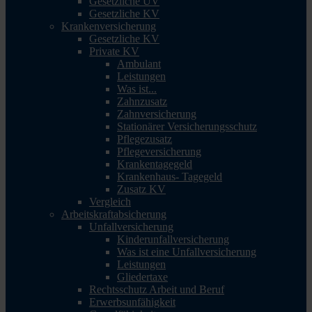
Gesetzliche UV
Gesetzliche KV
Krankenversicherung
Gesetzliche KV
Private KV
Ambulant
Leistungen
Was ist...
Zahnzusatz
Zahnversicherung
Stationärer Versicherungsschutz
Pflegezusatz
Pflegeversicherung
Krankentagegeld
Krankenhaus- Tagegeld
Zusatz KV
Vergleich
Arbeitskraftabsicherung
Unfallversicherung
Kinderunfallversicherung
Was ist eine Unfallversicherung
Leistungen
Gliedertaxe
Rechtsschutz Arbeit und Beruf
Erwerbsunfähigkeit