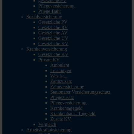
gesetzliche PV
Pflegeversicherung
Pflege-Bahr
Sozialversicherung
Gesetzliche PV
Gesetzliche RV
Gesetzliche AV
Gesetzliche UV
Gesetzliche KV
Krankenversicherung
Gesetzliche KV
Private KV
Ambulant
Leistungen
Was ist...
Zahnzusatz
Zahnversicherung
Stationärer Versicherungsschutz
Pflegezusatz
Pflegeversicherung
Krankentagegeld
Krankenhaus- Tagegeld
Zusatz KV
Vergleich
Arbeitskraftabsicherung