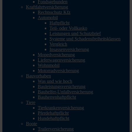
Fondsgebunden
Kraftfahrtversicherung
Rechtsschutz Kfz
Automobil
Haftpflicht
Teil- oder Vollkasko
Leistungen und Schutzbrief
Systeme und Schadensfreiheitsklassen
Vergleich
Insassenversicherung
Mopedversicherung
Lieferwagenversicherung
Wohnmobil
Motorradversicherung
Bauvorhaben
Was und wie hoch
Bauleistungsversicherung
Bauhelfer-Unfallversicherung
Bauherrenhaftpflicht
Tiere
Tierkrankenversicherung
Pferdehaftpflicht
Hundehaftpflicht
Boote
Trailerversicherung