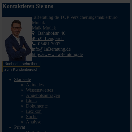
Kontaktieren Sie uns
1aBeratung.de TOP Versicherungsmaklerbüro
Mutlak
Maik Mutlak
Bahnhofstr. 40
49525 Lengerich
05481 7007
info@1aBeratung.de
https://www.1aBeratung.de
Nachricht schreiben
zum Kundenbereich
Startseite
Aktuelles
Wissenswertes
Angebotsanfragen
Links
Dokumente
Lexikon
Suche
Analyse
Privat