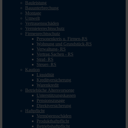
Bauleistung
Bauunterbrechung
Montage
Umwelt
Vertrauensschäden
Vermieterrechtsschutz
Firmenrechtsschutz
Personenkreis u. Firmen-RS
Wohnung und Grundstück-RS
Verwaltung- RS
Vertrag,Sachen - RS
Straf- RS
Steuer- RS
Kaution
Liquidität
Kreditversicherung
Warenkredit
Betriebliche Altersvorsorge
Unterstützungskassen
Pensionszusage
Direktversicherung
Haftpflicht
Vermögensschäden
Produkthaftpflicht
Betriebshaftpflicht