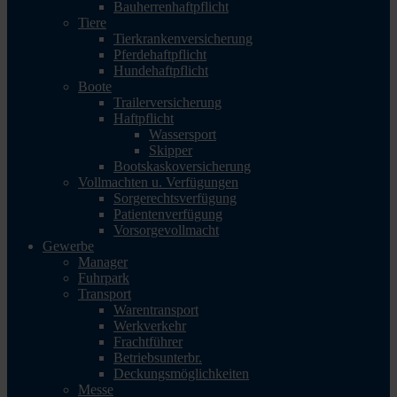
Bauherrenhaftpflicht
Tiere
Tierkrankenversicherung
Pferdehaftpflicht
Hundehaftpflicht
Boote
Trailerversicherung
Haftpflicht
Wassersport
Skipper
Bootskaskoversicherung
Vollmachten u. Verfügungen
Sorgerechtsverfügung
Patientenverfügung
Vorsorgevollmacht
Gewerbe
Manager
Fuhrpark
Transport
Warentransport
Werkverkehr
Frachtführer
Betriebsunterbr.
Deckungsmöglichkeiten
Messe