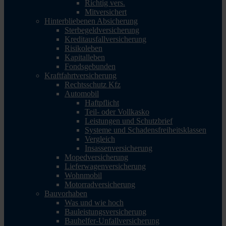
Richtig vers.
Mitversichert
Hinterbliebenen Absicherung
Sterbegeldversicherung
Kreditausfallversicherung
Risikoleben
Kapitalleben
Fondsgebunden
Kraftfahrtversicherung
Rechtsschutz Kfz
Automobil
Haftpflicht
Teil- oder Vollkasko
Leistungen und Schutzbrief
Systeme und Schadensfreiheitsklassen
Vergleich
Insassenversicherung
Mopedversicherung
Lieferwagenversicherung
Wohnmobil
Motorradversicherung
Bauvorhaben
Was und wie hoch
Bauleistungsversicherung
Bauhelfer-Unfallversicherung