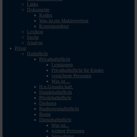
Links
Dokumente
Kodex
Was ist ein Maklervertrag
Korrespondenz
Lexikon
Suche
Analyse
Privat
Haftpflicht
Privathaftpflicht
Leistungen
Privathaftpflicht für Kinder
versicherte Personen
Was ist ...
H.u.Grundst.haft.
Hundehaftpflicht
Pferdehaftpflicht
Drohnen
Bauherrenhaftpflicht
Boote
Diensthaftpflicht
Was ist...
weitere Personen
Verwaltung