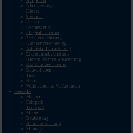
Haftpflicht
Altersvorsorge
Kinder
Senioren
Reisen
Rechtsschutz
Pflegeabsicherung
Sozialversicherung
Krankenversicherung
Arbeitskraftabsicherung
Eigentumsabsicherung
Hinterbliebenen Absicherung
Kraftfahrtversicherung
Bauvorhaben
Tiere
Boote
Vollmachten u. Verfügungen
Gewerbe
Manager
Fuhrpark
Transport
Messe
Bauleistung
Bauunterbrechung
Montage