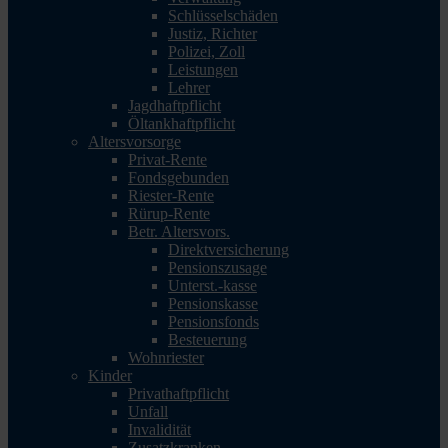
Schlüsselschäden
Justiz, Richter
Polizei, Zoll
Leistungen
Lehrer
Jagdhaftpflicht
Öltankhaftpflicht
Altersvorsorge
Privat-Rente
Fondsgebunden
Riester-Rente
Rürup-Rente
Betr. Altersvors.
Direktversicherung
Pensionszusage
Unterst.-kasse
Pensionskasse
Pensionsfonds
Besteuerung
Wohnriester
Kinder
Privathaftpflicht
Unfall
Invalidität
Zusatzkranken