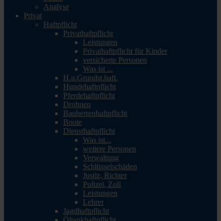
Analyse
Privat
Haftpflicht
Privathaftpflicht
Leistungen
Privathaftpflicht für Kinder
versicherte Personen
Was ist ...
H.u.Grundst.haft.
Hundehaftpflicht
Pferdehaftpflicht
Drohnen
Bauherrenhaftpflicht
Boote
Diensthaftpflicht
Was ist...
weitere Personen
Verwaltung
Schlüsselschäden
Justiz, Richter
Polizei, Zoll
Leistungen
Lehrer
Jagdhaftpflicht
Öltankhaftpflicht